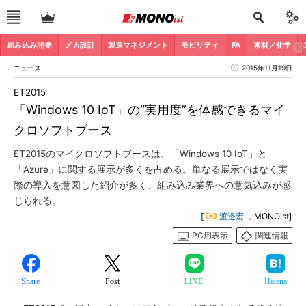
組み込み開発
メカ設計
製造マネジメント
モビリティ
FA
素材／化学
ニュース
2015年11月19日
ET2015
「Windows 10 IoT」の“実用度”を体感できるマイ
クロソフトブース
ET2015のマイクロソフトブースは、「Windows 10 IoT」と
「Azure」に関する展示が多くを占める。単なる展示ではなく実
際の導入を意図した紹介が多く、組み込み業界への意気込みが感
じられる。
[
渡邊宏
，MONOist]
PC用表示
関連情報
Share
Post
LINE
Hatena