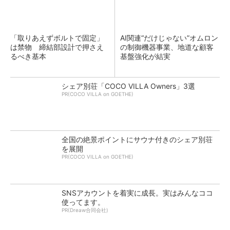
「取りあえずボルトで固定」
AI関連“だけじゃない”オムロン
は禁物 締結部設計で押さえ
の制御機器事業、地道な顧客
るべき基本
基盤強化が結実
シェア別荘「COCO VILLA Owners」3選
PR(COCO VILLA on GOETHE)
全国の絶景ポイントにサウナ付きのシェア別荘
を展開
PR(COCO VILLA on GOETHE)
SNSアカウントを着実に成長。実はみんなココ
使ってます。
PR(Dreaw合同会社)