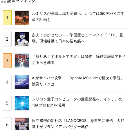
記事ランキング
ルネサスが高崎工場を閉鎖へ、かつてはSiCデバイス生
産の計画も
あえて歩かせない――準国産ヒューマノイド「D1」登
場、現場稼働で日本の勝ち筋へ
「取りあえずボルトで固定」は禁物 締結部設計で押さ
えるべき基本
AIがサイバー攻撃――OpenAIやClaudeで相次ぐ事態、
波及リスクは
シリコン量子コンピュータの量産開発へ、インテルの
18Aプロセスを活用
日立建機の新社名「LANDCROS」を世界に発信、大谷
選手がブランドアンバサダー就任