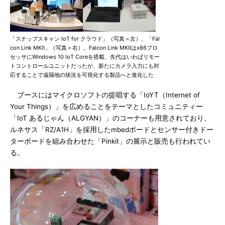
「スナップスキャン IoT for クラウド」（写真＝左）、「Fal
con Link MKII」（写真＝右）。Falcon Link MKIIはx86プロ
セッサにWindows 10 IoT Coreを搭載、先代はいわばリモー
トコントロールユニットだったが、新たにカメラ入力にも対
応することで遠隔地の状況を可視化する製品へと進化した
ブースにはマイクロソフトの提唱する「IoYT（Internet of
Your Things）」を広めることをテーマとしたコミュニティー
「IoT あるじゃん（ALGYAN）」のコーナーも用意されており、
ルネサス「RZ/A1H」を採用したmbedボードとセンサー付きドー
ターボードを組み合わせた「Pinkit」の展示と販売も行われてい
る。