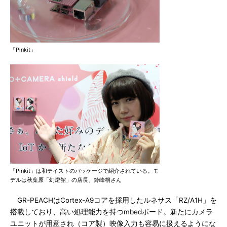
「Pinkit」
「Pinkit」は和テイストのパッケージで紹介されている。モ
デルは秋葉原「幻燈館」の店長、鈴峰桐さん
GR-PEACHはCortex-A9コアを採用したルネサス「RZ/A1H」を
搭載しており、高い処理能力を持つmbedボード。新たにカメラ
ユニットが用意され（コア製）映像入力も容易に扱えるようにな