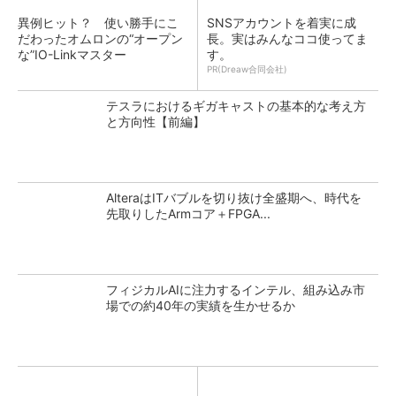
異例ヒット？ 使い勝手にこ
SNSアカウントを着実に成
だわったオムロンの“オープン
長。実はみんなココ使ってま
な”IO-Linkマスター
す。
PR(Dreaw合同会社)
テスラにおけるギガキャストの基本的な考え方
と方向性【前編】
AlteraはITバブルを切り抜け全盛期へ、時代を
先取りしたArmコア＋FPGA...
フィジカルAIに注力するインテル、組み込み市
場での約40年の実績を生かせるか