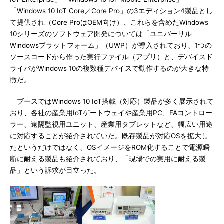
「Windows 10 IoT Core／Core Pro」の3エディション4製品とし
て提供され（Core ProはOEM向け）、これらを含めたWindows
10シリーズのソフトウェア開発については「ユニバーサル
Windowsプラットフォーム」（UWP）が導入されており、1つの
ソースコードから作った実行ファイル（アプリ）と、デバイスド
ライバがWindows 10の複数種デバイスで動作するのが大きな特
徴だ。
ブースではWindows 10 IoT搭載（対応）製品が多く展示されて
おり、各社の産業用IoTゲートウェイや産業用PC、FAコントロー
ラー、遠隔監視用ユニット、産業用タブレットなど、幅広い用途
に対応することが紹介されていた。既存製品が対応OSを拡大し
たというだけではなく、OSイメージをROM化することで電源瞬
断に耐える製品も紹介されており、「現場での実用に耐える製
品」という訴求が目立った。