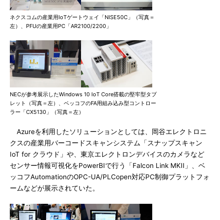
ネクスコムの産業用IoTゲートウェイ「NISE50C」（写真＝
左）、PFUの産業用PC「AR2100/2200」
NECが参考展示したWindows 10 IoT Core搭載の堅牢型タブ
レット（写真＝左）、ベッコフのFA用組み込み型コントロー
ラー「CX5130」（写真＝左）
Azureを利用したソリューションとしては、岡谷エレクトロニ
クスの産業用バーコードスキャンシステム「スナップスキャン
IoT for クラウド」や、東京エレクトロンデバイスのカメラなど
センサー情報可視化をPowerBIで行う「Falcon Link MKII」、ベ
ッコフAutomationのOPC-UA/PLCopen対応PC制御プラットフォ
ームなどが展示されていた。