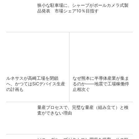
狭小な駐車場に、シャープがポールカメラ式製
品発表 市場シェア10％目指す
ルネサスが高崎工場を閉鎖
なぜ熊本に半導体産業が集ま
へ、かつてはSiCデバイス生産
るのか――地震で工場稼働停
の計画も
止相次ぐ
量産プロセスで、完璧な量産（組み立て）と検
査ができない理由