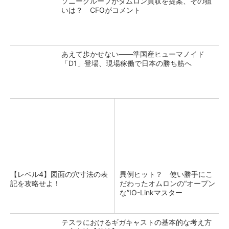
ソニーグループがタムロン買収を提案、その狙
いは？ CFOがコメント
あえて歩かせない――準国産ヒューマノイド
「D1」登場、現場稼働で日本の勝ち筋へ
【レベル4】図面の穴寸法の表
異例ヒット？ 使い勝手にこ
記を攻略せよ！
だわったオムロンの“オープン
な”IO-Linkマスター
テスラにおけるギガキャストの基本的な考え方