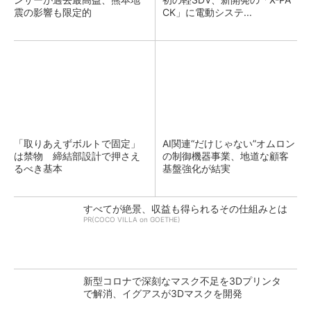
震の影響も限定的
CK」に電動システ...
「取りあえずボルトで固定」
AI関連“だけじゃない”オムロン
は禁物 締結部設計で押さえ
の制御機器事業、地道な顧客
るべき基本
基盤強化が結実
すべてが絶景、収益も得られるその仕組みとは
PR(COCO VILLA on GOETHE)
新型コロナで深刻なマスク不足を3Dプリンタ
で解消、イグアスが3Dマスクを開発