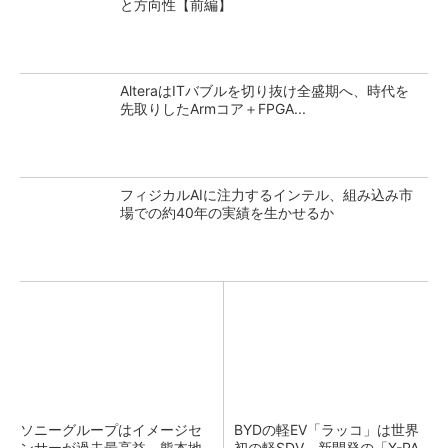
と方向性【前編】
AlteraはITバブルを切り抜け全盛期へ、時代を
先取りしたArmコア＋FPGA...
フィジカルAIに注力するインテル、組み込み市
場での約40年の実績を生かせるか
ソニーグループはイメージセ
BYDの軽EV「ラッコ」は世界
ンサーが過去最高益、熊本地
初の軽SDV、新開発の「X-PA