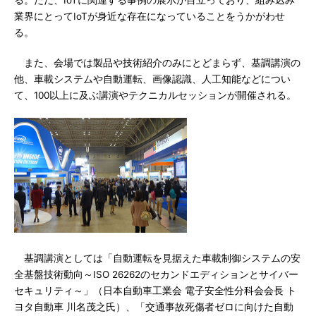
る。ただ、IoTに関連する事例の展示が目立っており、組み込み
業界にとってIoTが身近な存在になっていることをうかがわせ
る。
また、会場では製品や技術紹介のみにとどまらず、基調講演の
他、車載システムや自動運転、画像認識、人工知能などについ
て、100以上に及ぶ講演やテクニカルセッションが開催される。
基調講演としては「自動運転を見据えた車載制御システムの安
全基盤技術動向～ISO 26262のセカンドエディションとサイバー
セキュリティ～」（日本自動車工業会 電子安全性分科会会長 ト
ヨタ自動車 川名茂之氏）、「交通事故死傷者ゼロに向けた自動