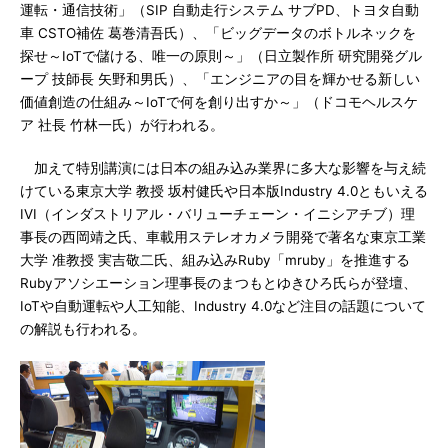
運転・通信技術」（SIP 自動走行システム サブPD、トヨタ自動
車 CSTO補佐 葛巻清吾氏）、「ビッグデータのボトルネックを
探せ～IoTで儲ける、唯一の原則～」（日立製作所 研究開発グル
ープ 技師長 矢野和男氏）、「エンジニアの目を輝かせる新しい
価値創造の仕組み～IoTで何を創り出すか～」（ドコモヘルスケ
ア 社長 竹林一氏）が行われる。
加えて特別講演には日本の組み込み業界に多大な影響を与え続
けている東京大学 教授 坂村健氏や日本版Industry 4.0ともいえる
IVI（インダストリアル・バリューチェーン・イニシアチブ）理
事長の西岡靖之氏、車載用ステレオカメラ開発で著名な東京工業
大学 准教授 実吉敬二氏、組み込みRuby「mruby」を推進する
Rubyアソシエーション理事長のまつもとゆきひろ氏らが登壇、
IoTや自動運転や人工知能、Industry 4.0など注目の話題について
の解説も行われる。