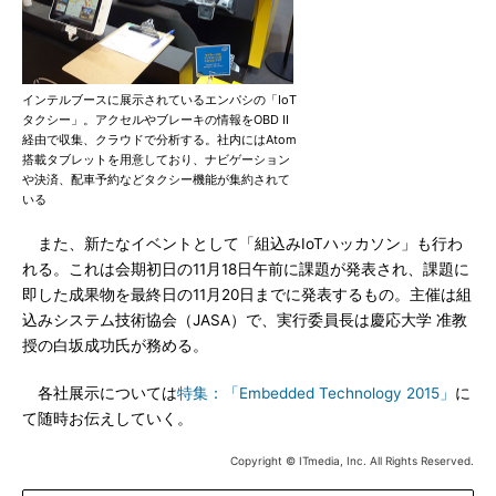
インテルブースに展示されているエンパシの「IoT
タクシー」。アクセルやブレーキの情報をOBD II
経由で収集、クラウドで分析する。社内にはAtom
搭載タブレットを用意しており、ナビゲーション
や決済、配車予約などタクシー機能が集約されて
いる
また、新たなイベントとして「組込みIoTハッカソン」も行わ
れる。これは会期初日の11月18日午前に課題が発表され、課題に
即した成果物を最終日の11月20日までに発表するもの。主催は組
込みシステム技術協会（JASA）で、実行委員長は慶応大学 准教
授の白坂成功氏が務める。
各社展示については
特集：「Embedded Technology 2015」
に
て随時お伝えしていく。
Copyright © ITmedia, Inc. All Rights Reserved.