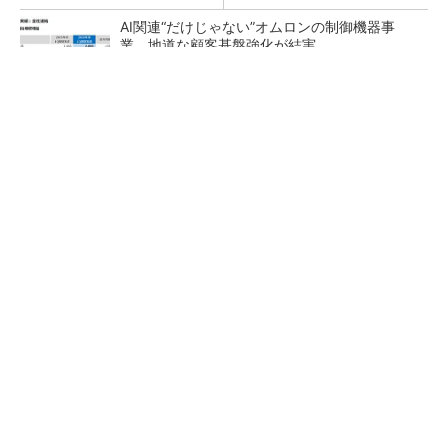
AI関連“だけじゃない”オムロンの制御機器事
業、地道な顧客基盤強化が結実
【レベル14】生成AIを味方に、3D CADを使い
こなそう！
「取りあえずボルトで固定」は禁物 締結部設
計で押さえるべき基本