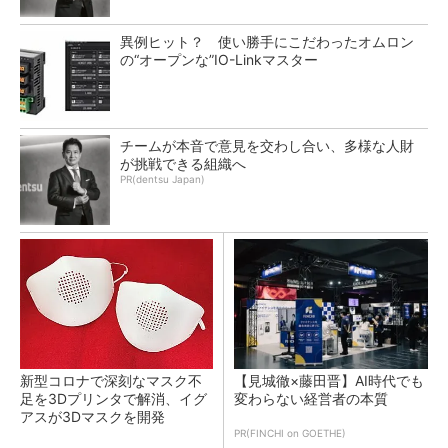
異例ヒット？ 使い勝手にこだわったオムロン
の“オープンな”IO-Linkマスター
チームが本音で意見を交わし合い、多様な人財
が挑戦できる組織へ
PR(dentsu Japan)
新型コロナで深刻なマスク不
【見城徹×藤田晋】AI時代でも
足を3Dプリンタで解消、イグ
変わらない経営者の本質
アスが3Dマスクを開発
PR(FINCHI on GOETHE)