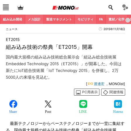
組み込み開発
メカ設計
製造マネジメント
モビリティ
FA
素材／化学
ニュース
2015年11月18日
ET2015
組み込み技術の祭典「ET2015」開幕
国内最大規模の組み込み技術総合展示会「組込み総合技術展
Embedded Technology 2015（ET2015）」が開幕した。今回は
新たにIoT総合技術展「IoT Technology 2015」を併催し、2万
5000人の来場を見込む。
[
渡邊宏
，MONOist]
PC用表示
関連情報
Share
Post
LINE
Hatena
最新テクノロジーからベーステクノロジーまでが一堂に集結す
る、国内最大規模の組み込み技術の祭典「組込み総合技術展