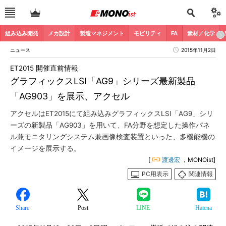
組み込み開発
メカ設計
製造マネジメント
モビリティ
FA
素材／化学
ニュース
2015年11月2日
ET2015 開催直前情報
グラフィックスLSI「AG9」シリーズ最新製品
「AG903」を展示、アクセル
アクセルはET2015にて組み込みグラフィックスLSI「AG9」シリ
ーズの新製品「AG903」を用いて、FA分野を想定した操作パネ
ル兼モニタリングシステム兼画像検査装置といった、多機能機の
イメージを展示する。
[
渡邊宏
，MONOist]
PC用表示
関連情報
Share
Post
LINE
Hatena