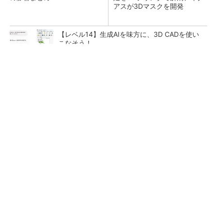
アスが3Dマスクを開発
【レベル14】生成AIを味方に、3D CADを使い
こなそう！
arrowsの頑丈さがとんでもないレベルに
PR(arrows)
狭小な駐車場に、シャープがポールカメラ式製
品発表 市場シェア10％目指す