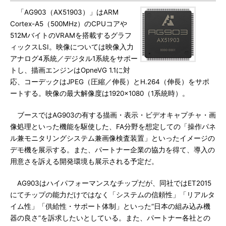
「AG903（AX51903）」はARM
Cortex-A5（500MHz）のCPUコアや
512MバイトのVRAMを搭載するグラフ
ィックスLSI。映像については映像入力
アナログ4系統／デジタル1系統をサポー
トし、描画エンジンはOpneVG 1.1に対
応、コーデックはJPEG（圧縮／伸長）とH.264（伸長）をサポ
ートする。映像の最大解像度は1920×1080（1系統時）。
ブースではAG903の有する描画・表示・ビデオキャプチャ・画
像処理といった機能を駆使した、FA分野を想定しての「操作パネ
ル兼モニタリングシステム兼画像検査装置」といったイメージの
デモ機を展示する。また、パートナー企業の協力を得て、導入の
用意さを訴える開発環境も展示される予定だ。
AG903はハイパフォーマンスなチップだが、同社ではET2015
にてチップの能力だけではなく「システムの信頼性」「リアルタ
イム性」「供給性・サポート体制」といった“日本の組み込み機
器の良さ”を訴求したいとしている。また、パートナー各社との