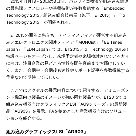
2015年11月18～20日の3日間、パシフィコ横浜で組み込み関連
の最先端テクノロジーや基盤技術が多数集結する「Embedded
Technology 2015／組込み総合技術展（以下、ET2015）」「IoT
Technology 2015」が開催される。
ET2015の開催に先立ち、アイティメディアが運営する組み込
み／エレクトロニクス関連メディア「MONOist」「EE Times
Japan」「EDN Japan」では、ET2015／IoT Technology 2015の
特設ページをオープンし、来場予定者や来場検討されている方々
に向け、注目企業の見どころ情報を開催直前までお届けしてい
く。また、会期中・会期後も速報やリポート記事を多数掲載する
予定なので期待してほしい。
ここではアクセルの展示内容について紹介する。アミューズメ
ント機器向け製品のイメージが強い同社製品だが、ET2015では
組み込み機器向けグラフィックスLSI「AG9シリーズ」の最新製
品「AG903」を展示、FAを始めとした産業機器向けのソリュー
ションを紹介する。
組み込みグラフィックスLSI「AG903」