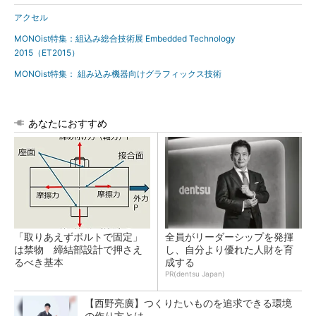
アクセル
MONOist特集：組込み総合技術展 Embedded Technology
2015（ET2015）
MONOist特集： 組み込み機器向けグラフィックス技術
あなたにおすすめ
「取りあえずボルトで固定」
全員がリーダーシップを発揮
は禁物 締結部設計で押さえ
し、自分より優れた人財を育
るべき基本
成する
PR(dentsu Japan)
【西野亮廣】つくりたいものを追求できる環境
の作り方とは