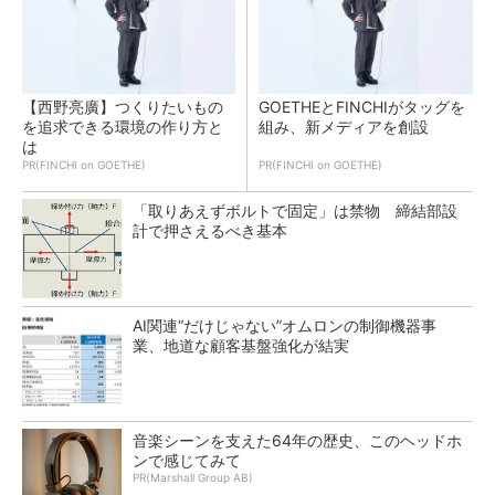
【西野亮廣】つくりたいもの
GOETHEとFINCHIがタッグを
を追求できる環境の作り方と
組み、新メディアを創設
は
PR(FINCHI on GOETHE)
PR(FINCHI on GOETHE)
「取りあえずボルトで固定」は禁物 締結部設
計で押さえるべき基本
AI関連“だけじゃない”オムロンの制御機器事
業、地道な顧客基盤強化が結実
音楽シーンを支えた64年の歴史、このヘッドホ
ンで感じてみて
PR(Marshall Group AB)