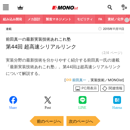
組み込み開発
メカ設計
製造マネジメント
モビリティ
FA
素材／化学
連載
2015年11月11日
前田真一の最新実装技術あれこれ塾
第44回 超高速シリアルリンク
（2/4 ページ）
実装分野の最新技術を分かりやすく紹介する前田真一氏の連載
「最新実装技術あれこれ塾」。第44回は超高速シリアルリンク
について解説する。
[
前田真一
，実装技術／MONOist]
PC用表示
関連情報
Share
Post
LINE
Hatena
前のページへ
次のページへ