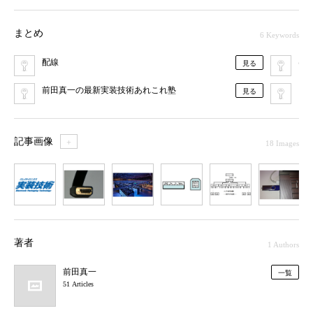
まとめ
6 Keywords
配線
は
見る
前田真一の最新実装技術あれこれ塾
PCI
見る
記事画像
＋
18 Images
1
2
3
4
5
6
7
著者
1 Authors
前田真一
一覧
51 Articles