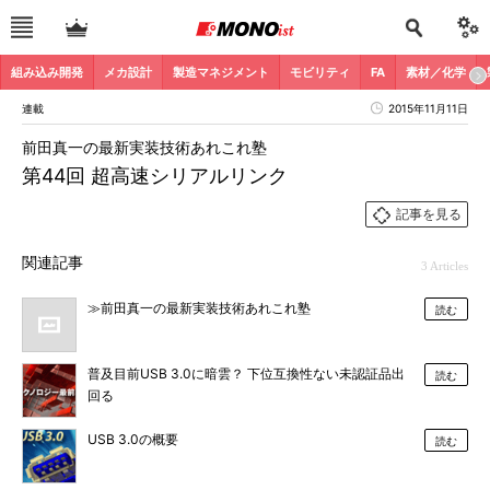
組み込み開発
メカ設計
製造マネジメント
モビリティ
FA
素材／化学
連載
2015年11月11日
前田真一の最新実装技術あれこれ塾
第44回 超高速シリアルリンク
記事を見る
関連記事
3 Articles
≫前田真一の最新実装技術あれこれ塾
読む
普及目前USB 3.0に暗雲？ 下位互換性ない未認証品出
読む
回る
USB 3.0の概要
読む