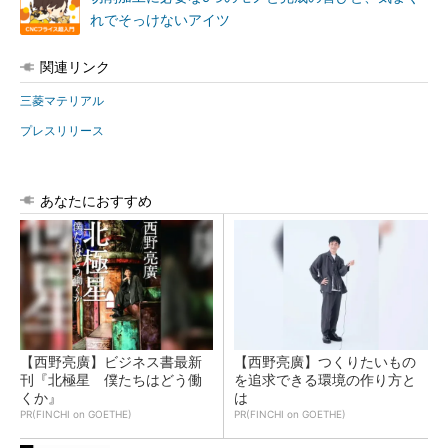
れでそっけないアイツ
関連リンク
三菱マテリアル
プレスリリース
あなたにおすすめ
【西野亮廣】ビジネス書最新
【西野亮廣】つくりたいもの
刊『北極星 僕たちはどう働
を追求できる環境の作り方と
くか』
は
PR(FINCHI on GOETHE)
PR(FINCHI on GOETHE)