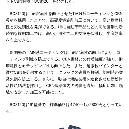
ッドCBN材種「BC8120」を発売した。
BC8120は、耐溶着性を向上させたTiAlN系コーティングとCBN
母材を採用したことで、高硬度鋼旋削加工において、高い耐摩耗
性と刃先靭性を発揮できる。特に自動車部品などの高硬度鋼の断
続的な旋削加工では、高い汎用性で工具交換を低減し、生産効率
を向上できる。
新開発のTiAlN系コーティングは、耐溶着性の向上により、コ
ーティング剥離を防止できる。CBN素材との付着強度が強く、耐
摩耗性と耐チッピング性も向上した。また、超微粒バインダーと
微粒CBNを分散することで、クラックの進展を抑制。切削時の突
発欠損を防止する。さらに、独自の焼結技術を進化させた新紛体
活性焼結法を採用し、CBN焼結体内の純度を高め、幅広い加工領
域で安定した加工を可能にした。
BC8120は191型番で、標準価格は4740～1万2800円となってい
る。