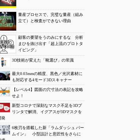
量産プロセスで、完璧な量産（組み
立て）と検査ができない理由
顧客の要望をうのみにするな 分析
まひを抜け出す「超上流のプロトタ
イピング」
3D技術が変えた「靴選び」の常識
最大0.03mmの精度、黒色／光沢素材に
も対応する4モード3Dスキャナー
【レベル4】図面の穴寸法の表記を攻略
せよ！
新型コロナで深刻なマスク不足を3Dプ
リンタで解消、イグアスが3Dマスクを
開発
6枚刃を搭載した新「ラムダッシュ パー
ムイン」 小型設計と意匠性をさらに