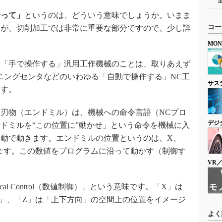
沿って」
というのは、どういう意味でしょうか。いまま
コー
たが、切削加工では非常に重要な部分ですので、少し詳
MO
「手で操作する」汎用工作機械のことは、取りあえず
ニングセンタなどのいわゆる「自動で操作する」NC工
サス
ます。
刃物（エンドミル）は、機械への命令言語（NCプロ
デジ
ドミルを“この位置に”動かせ」という命令を機械に入
動で動きます。エンドミルの位置というのは、X、
ます。この数値をプログラムに沿って動かす（制御す
VR
al Control（数値制御）」という意味です。「X」は
」、「Z」は「上下方向」の空間上の位置をイメージ
よく