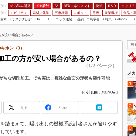
程別：
組み込み開発
メカ設計
製造マネジメント
物流
R＆D
キャリア
FA
業別：
モビリティ
素材／化学
医療機器
ロボット
電機
産業機械
食品・
炭素
サステナ設計
エッジ逆襲
品質
展示会
特集
メ
IoT
AI
ebook
伝承
組み込み開発
CEATEC
読者調査まとめ
編集後記
が安い場合があるの？...
JIMTOF
保全
メカ設計
つながるクルマ
組込み/エッジ コンピューティング
ス
 AI
製造マネジメント
5G
のキホン（3）
展＆IoT/5Gソリューション展
VR／AR
FA
加工の方が安い場合があるの？
IIFES
モビリティ
フィールドサービス
（1/2 ページ）
国際ロボット展
素材／化学
FPGA
メカ
ジャパンモビリティショー
がちな切削加工。でも実は、複雑な曲面の形状も製作可能
組み込み画像技術
TECHNO-FRONTIER
組み込みモデリング
[
小川真由
，
MONOist
]
人テク展
Windows Embedded
スマート工場EXPO
見る
Share
車載ソフト開発
EdgeTech+
ISO26262
を踏まえて、駆け出しの機械系設計者さんが陥りやす
日本ものづくりワールド
無償設計ツール
介しています。
AUTOMOTIVE WORLD