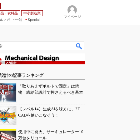
薬品・衣料品
中小製造業
マイページ
ルマガ
告知
Special
設計の記事ランキング
「取りあえずボルトで固定」は禁
物 締結部設計で押さえるべき基本
【レベル14】生成AIを味方に、3D
CADを使いこなそう！
使用中に発火、サーキュレーター10
万台をリコール