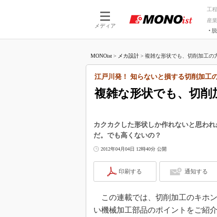
工
産
メディア
脱
つながる技術
AI×技術
MONOist
>
メカ設計
>
複雑な形状でも、切削加工の方
つながる工場
AI×設備
つながるサービ
Physical
江戸川発！ 知らないと損する切削加工
複雑な形状でも、切削
カクカクした形状しか作れないと思われ
だ。でも高くないの？
2012年04月04日 12時40分 公開
印刷する
通知する
この連載では、切削加工のキホン
い機械加工部品のポイントをご紹