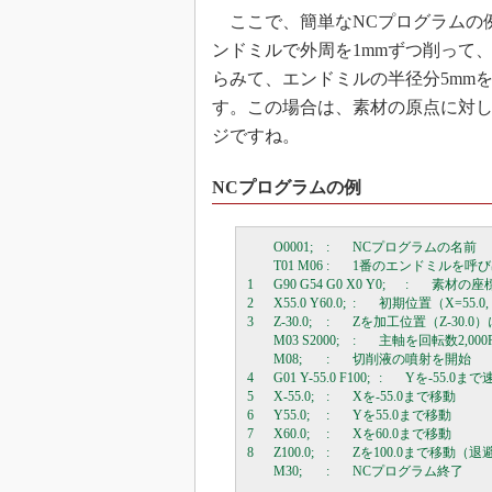
ここで、簡単なNCプログラムの例を
ンドミルで外周を1mmずつ削って、
らみて、エンドミルの半径分5mm
す。この場合は、素材の原点に対し
ジですね。
NCプログラムの例
	O0001;	:	NCプログラムの名前

	T01 M06	:	1番のエンドミルを呼び出し

1	G90 G54 G0 X0 Y0;	:	素材の座標系（G54）の原点（X=0,Y=0）に移動

2	X55.0 Y60.0;	:	初期位置（X=55.0, Y=60.0）に移動

3	Z-30.0;	:	Zを加工位置（Z-30.0）に移動

	M03 S2000;	:	主軸を回転数2,000RPMで回転開始

	M08;	:	切削液の噴射を開始

4	G01 Y-55.0 F100;	:	Yを-55.0まで速度100mm/minで移動

5	X-55.0;	:	Xを-55.0まで移動

6	Y55.0;	:	Yを55.0まで移動

7	X60.0;	:	Xを60.0まで移動

8	Z100.0;	:	Zを100.0まで移動（退避）
