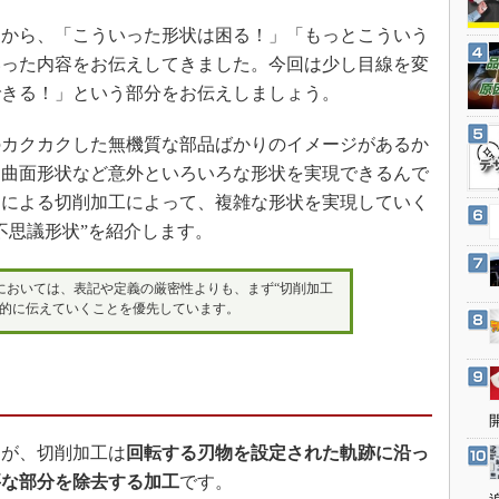
3Dプリンタ
産業オープンネット展
点から、「こういった形状は困る！」「もっとこういう
デジタルツインとCAE
いった内容をお伝えしてきました。今回は少し目線を変
S＆OP
できる！」という部分をお伝えしましょう。
インダストリー4.0
カクカクした無機質な部品ばかりのイメージがあるか
イノベーション
た曲面形状など意外といろいろな形状を実現できるんで
製造業ビッグデータ
御による切削加工によって、複雑な形状を実現していく
メイドインジャパン
不思議形状”を紹介します。
植物工場
知財マネジメント
においては、表記や定義の厳密性よりも、まず“切削加工
感的に伝えていくことを優先しています。
海外生産
グローバル設計・開発
制御セキュリティ
新型コロナへの対応
が、切削加工は
回転する刃物を設定された軌跡に沿っ
要な部分を除去する加工
です。