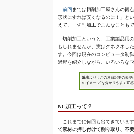
前回
までは切削加工屋さんの観
形状にすれば安くなるのに！」と
えて、「切削加工でこんなことも
切削加工というと、工業製品用の
もしれませんが、実はクネクネし
す。今回は現在のコンピュータ制
過程を紹介しながら、いろいろな“
筆者より：
この連載記事の表現
のイメージ”を分かりやすく直
NC加工って？
これまでに何回も出てきています
て素材に押し付けて削り取り、不