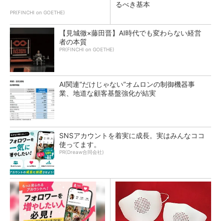
るべき基本
PR(FINCHI on GOETHE)
【見城徹×藤田晋】AI時代でも変わらない経営
者の本質
PR(FINCHI on GOETHE)
AI関連“だけじゃない”オムロンの制御機器事
業、地道な顧客基盤強化が結実
SNSアカウントを着実に成長。実はみんなココ
使ってます。
PR(Dreaw合同会社)