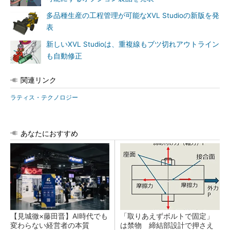
多品種生産の工程管理が可能なXVL Studioの新版を発
表
新しいXVL Studioは、重複線もブツ切れアウトライン
も自動修正
関連リンク
ラティス・テクノロジー
あなたにおすすめ
【見城徹×藤田晋】AI時代でも
「取りあえずボルトで固定」
変わらない経営者の本質
は禁物 締結部設計で押さえ