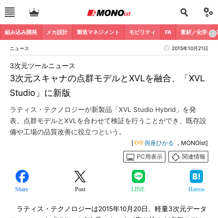
組み込み開発
メカ設計
製造マネジメント
モビリティ
FA
素材／化学
ニュース
2015年10月21日
3次元ツールニュース
3次元スキャナの点群モデルとXVLを融合、「XVL
Studio」に新版
ラティス・テクノロジーが新製品「XVL Studio Hybrid」を発
表。点群モデルとXVLを合わせて検証を行うことができ、既存設
備や工場の品質改善に役立つという。
[
與座ひかる
，MONOist]
PC用表示
関連情報
Share
Post
LINE
Hatena
ラティス・テクノロジーは2015年10月20日、軽量3次元データ