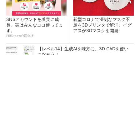
SNSアカウントを着実に成
新型コロナで深刻なマスク不
長。実はみんなココ使ってま
足を3Dプリンタで解消、イグ
す。
アスが3Dマスクを開発
PR(Dreaw合同会社)
【レベル14】生成AIを味方に、3D CADを使い
こなそう！
令和8年熊本地震による工場への影響まとめ
狭小な駐車場に、シャープがポールカメラ式製
品発表 市場シェア10％目指す