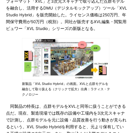
フォーマット「XVL」と3次元スキャナで取り込んだ点群モデル
を融合し、活用するDMU（デジタルモックアップ）ツール「XVL
Studio Hybrid」を販売開始した。ライセンス価格は250万円、年
間保守費用が50万円（税別）。同社が販売するXVL編集・閲覧用
ビュワー「XVL Studio」シリーズの新版となる。
新製品「XVL Studio Hybrid」の画面。XVLと点群モデルを
融合して取り扱える（クリックで拡大）出典：ラティス・テ
クノロジー
同製品の特長は、点群モデルをXVLと同等に扱うことができる
点だ。現在、製造現場では既存の設備や工場内を3次元スキャナ
で計測し、点群モデルを元に設備・品質改善を行う動きが見られ
るという。XVL Studio Hybridを利用すると、元より保有してい