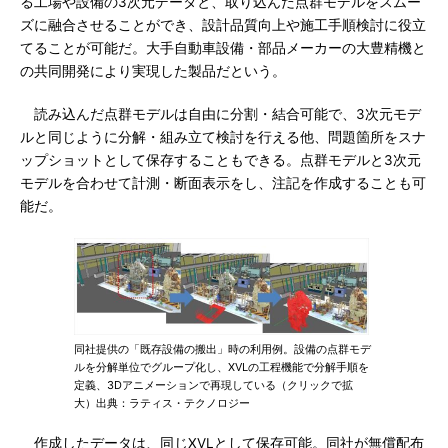
る工場や設備の3次元データと、取り込んだ点群モデルをスムー
ズに融合させることができ、設計品質向上や施工手順検討に役立
てることが可能だ。大手自動車設備・部品メーカーの大豊精機と
の共同開発により実現した製品だという。
読み込んだ点群モデルは自由に分割・結合可能で、3次元モデ
ルと同じように分解・組み立て検討を行える他、問題箇所をスナ
ップショットとして保存することもできる。点群モデルと3次元
モデルを合わせて計測・断面表示をし、注記を作成することも可
能だ。
同社提供の「既存設備の搬出」時の利用例。設備の点群モデ
ルを分解単位でグループ化し、XVLの工程機能で分解手順を
定義、3Dアニメーションで再現している（クリックで拡
大）出典：ラティス・テクノロジー
作成したデータは、同じXVLとして保存可能。同社が無償配布