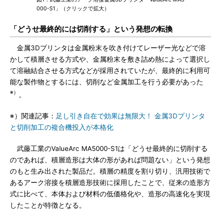
000-S1」（クリックで拡大）
「どうせ最終的には切削する」という発想の転換
金属3Dプリンタは金属粉末を吹き付けてレーザー光などで溶
かして積層させる方式や、金属粉末を敷き詰め熱によって選択し
て溶融結合させる方式などが採用されていたが、最終的に利用可
能な製作物とするには、切削など金属加工を行う必要があった
※）
。
※）関連記事：
足し引き自在で効果は無限大！ 金属3Dプリンタ
と切削加工の複合機投入が本格化
武藤工業のValueArc MA5000-S1は「どうせ最終的に切削する
のであれば、積層造形は大体の形があれば問題ない」という発想
のもと生み出された製品だ。積層の精度を割り切り、汎用技術で
あるアーク溶接を積層造形技術に採用したことで、従来の造形方
式に比べて、本体および材料の低価格化や、造形の高速化を実現
したことが特徴となる。