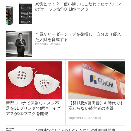
異例ヒット？ 使い勝手にこだわったオムロン
の“オープンな”IO-Linkマスター
全員がリーダーシップを発揮し、自分より優れ
た人財を育成する
PR(dentsu Japan)
新型コロナで深刻なマスク不
【見城徹×藤田晋】AI時代でも
足を3Dプリンタで解消、イグ
変わらない経営者の本質
アスが3Dマスクを開発
PR(FINCHI on GOETHE)
AI関連“だけじゃない”オムロンの制御機器事