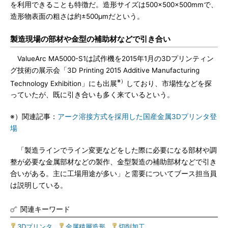
を利用できることも特徴だ。造形サイズは500×500×500mmで、
造形物表面の粗さは約±500μmだという。
製造現場の部材や金型の補助材などで引き合い
ValueArc MA5000-S1は試作機を2015年1月の3Dプリンティン
グ技術の展示会「3D Printing 2015 Additive Manufacturing
※）
Technology Exhibition」にも出展
しており、市場性などを探
っていたが、既に引き合いも多く来ているという。
※）関連記事：
アーク溶接方式を採用した国産金属3Dプリンタ登
場
「製造ラインでライン変更などをした際に必要になる部材や調
整が必要な金属部材などの製作、金型製造の補助部材などで引き
合いがある。主に工場用途が多い」と需要についてブース担当員
は説明している。
関連キーワード
3Dプリンタ
|
金属積層造形
|
切削加工