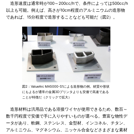
造形速度は通常時が100～200cc/hで、条件によっては500cc/h
以上も可能。例えば、高さが10cm程度のアルミニウムの造形物
であれば、15分程度で造形することなども可能だ（図2）。
図2：ValueArc MA5000-S1による造形物の例。材質や形状
にもよるが通常の金属3Dプリンタよりも安価で高速である
ことが特徴だ（クリックで拡大）
造形材料は汎用品である溶接ワイヤが使用できるため、数百～
数千円程度で安価で手に入りやすいものが選べる。豊富な物性デ
ータがあり、軟鋼、ステンレス、金型材、インコネル、チタン、
アルミニウム、マグネシウム、ニッケル合金などさまざまな素材