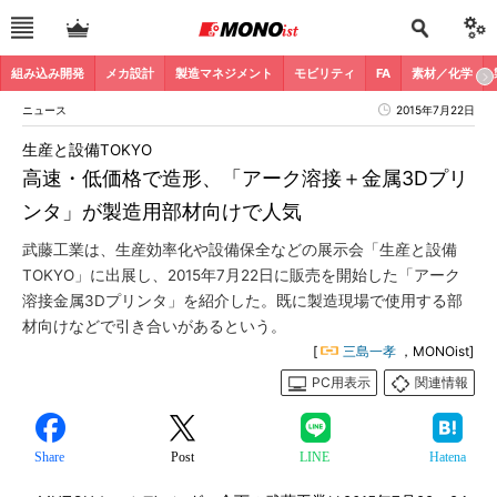
組み込み開発
メカ設計
製造マネジメント
モビリティ
FA
素材／化学
ニュース
2015年7月22日
生産と設備TOKYO
高速・低価格で造形、「アーク溶接＋金属3Dプリ
ンタ」が製造用部材向けで人気
武藤工業は、生産効率化や設備保全などの展示会「生産と設備
TOKYO」に出展し、2015年7月22日に販売を開始した「アーク
溶接金属3Dプリンタ」を紹介した。既に製造現場で使用する部
材向けなどで引き合いがあるという。
[
三島一孝
，MONOist]
PC用表示
関連情報
Share
Post
LINE
Hatena