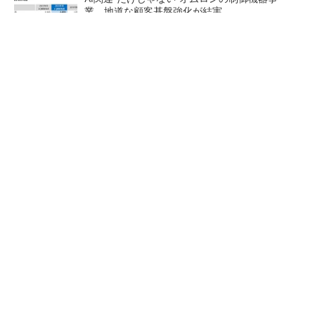
業、地道な顧客基盤強化が結実
【レベル14】生成AIを味方に、3D CADを使い
こなそう！
「取りあえずボルトで固定」は禁物 締結部設
計で押さえるべき基本
狭小な駐車場に、シャープが
ルネサスが高崎工場を閉鎖