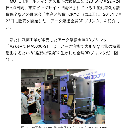
MUTOHホールディングス傘下の武藤工業は2015年7月22～24
日の3日間、東京ビッグサイトで開催されている生産効率化や設
備保全などの展示会「生産と設備TOKYO」に出展し、2015年7月
22日に販売を開始した「アーク溶接金属3Dプリンタ」を紹介し
た。
新たに武藤工業が販売したアーク溶接金属3Dプリンタ
「ValueArc MA5000-S1」は、アーク溶接で大まかな形状の積層
造形するという“発想の転換”を生かした金属3Dプリンタだ（図
1）。
図1：武藤工業のアーク溶接金属3Dプリンタ「ValueArc MA5