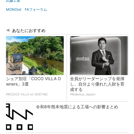
武藤工業
MONOist FAフォーラム
あなたにおすすめ
シェア別荘「COCO VILLA O
全員がリーダーシップを発揮
wners」3選
し、自分より優れた人財を育
成する
PR(COCO VILLA on GOETHE)
PR(dentsu Japan)
令和8年熊本地震による工場への影響まとめ