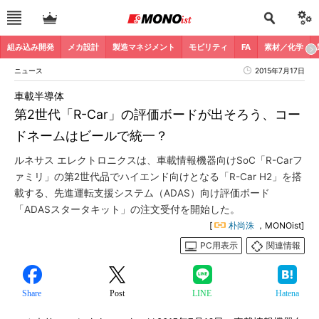
組み込み開発
メカ設計
製造マネジメント
モビリティ
FA
素材／化学
ニュース
2015年7月17日
車載半導体
第2世代「R-Car」の評価ボードが出そろう、コー
ドネームはビールで統一？
ルネサス エレクトロニクスは、車載情報機器向けSoC「R-Carフ
ァミリ」の第2世代品でハイエンド向けとなる「R-Car H2」を搭
載する、先進運転支援システム（ADAS）向け評価ボード
「ADASスタータキット」の注文受付を開始した。
[
朴尚洙
，MONOist]
PC用表示
関連情報
Share
Post
LINE
Hatena