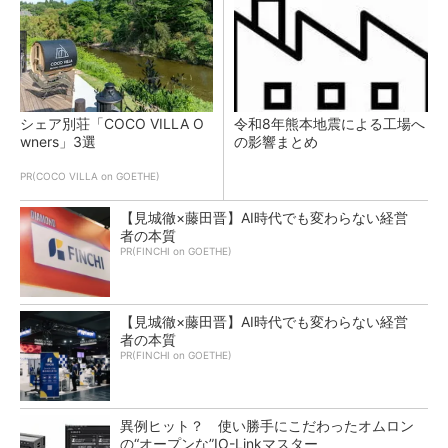
シェア別荘「COCO VILLA O
令和8年熊本地震による工場へ
wners」3選
の影響まとめ
PR(COCO VILLA on GOETHE)
【見城徹×藤田晋】AI時代でも変わらない経営
者の本質
PR(FINCHI on GOETHE)
【見城徹×藤田晋】AI時代でも変わらない経営
者の本質
PR(FINCHI on GOETHE)
異例ヒット？ 使い勝手にこだわったオムロン
の“オープンな”IO-Linkマスター