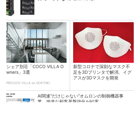
シェア別荘「COCO VILLA O
新型コロナで深刻なマスク不
wners」3選
足を3Dプリンタで解消、イグ
アスが3Dマスクを開発
PR(COCO VILLA on GOETHE)
AI関連“だけじゃない”オムロンの制御機器事
業、地道な顧客基盤強化が結実
【レベル14】生成AIを味方に、3D CADを使い
こなそう！