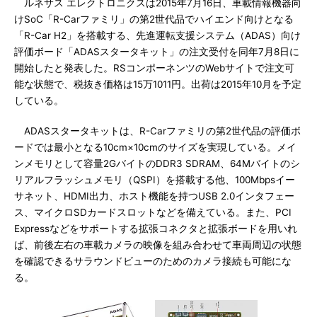
ルネサス エレクトロニクスは2015年7月16日、車載情報機器向
けSoC「R-Carファミリ」の第2世代品でハイエンド向けとなる
「R-Car H2」を搭載する、先進運転支援システム（ADAS）向け
評価ボード「ADASスタータキット」の注文受付を同年7月8日に
開始したと発表した。RSコンポーネンツのWebサイトで注文可
能な状態で、税抜き価格は15万1011円。出荷は2015年10月を予定
している。
ADASスタータキットは、R-Carファミリの第2世代品の評価ボ
ードでは最小となる10cm×10cmのサイズを実現している。メイ
ンメモリとして容量2GバイトのDDR3 SDRAM、64Mバイトのシ
リアルフラッシュメモリ（QSPI）を搭載する他、100Mbpsイー
サネット、HDMI出力、ホスト機能を持つUSB 2.0インタフェー
ス、マイクロSDカードスロットなどを備えている。また、PCI
Expressなどをサポートする拡張コネクタと拡張ボードを用いれ
ば、前後左右の車載カメラの映像を組み合わせて車両周辺の状態
を確認できるサラウンドビューのためのカメラ接続も可能にな
る。