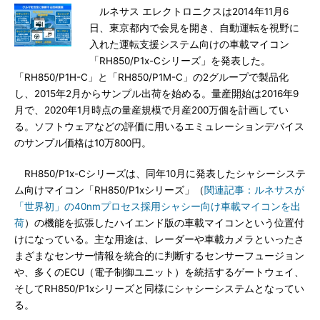
ルネサス エレクトロニクスは2014年11月6
日、東京都内で会見を開き、自動運転を視野に
入れた運転支援システム向けの車載マイコン
「RH850/P1x-Cシリーズ」を発表した。
「RH850/P1H-C」と「RH850/P1M-C」の2グループで製品化
し、2015年2月からサンプル出荷を始める。量産開始は2016年9
月で、2020年1月時点の量産規模で月産200万個を計画してい
る。ソフトウェアなどの評価に用いるエミュレーションデバイス
のサンプル価格は10万800円。
RH850/P1x-Cシリーズは、同年10月に発表したシャシーシステ
ム向けマイコン「RH850/P1xシリーズ」（
関連記事：ルネサスが
「世界初」の40nmプロセス採用シャシー向け車載マイコンを出
荷
）の機能を拡張したハイエンド版の車載マイコンという位置付
けになっている。主な用途は、レーダーや車載カメラといったさ
まざまなセンサー情報を統合的に判断するセンサーフュージョン
や、多くのECU（電子制御ユニット）を統括するゲートウェイ、
そしてRH850/P1xシリーズと同様にシャシーシステムとなってい
る。