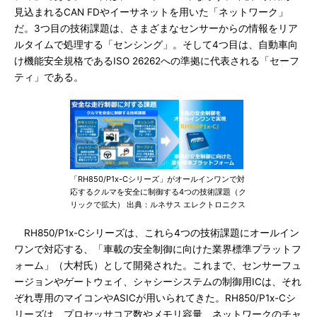
見込まれるCAN FDやイーサネットを用いた「ネットワーク」
だ。3つ目の技術課題は、さまざまなセンサーからの情報をリア
ルタイムで処理する「センシング」。そして4つ目は、自動車向
け機能安全規格であるISO 26262への準拠に代表される「セーフ
ティ」である。
「RH850/P1x-Cシリーズ」がオールインワンで対
応するクルマを安全に制御する4つの技術課題（ク
リックで拡大） 出典：ルネサス エレクトロニクス
RH850/P1x-Cシリーズは、これら4つの技術課題にオールイン
ワンで対応する、「車載の安全制御に向けた業界標準プラットフ
ォーム」（大村氏）として開発された。これまで、センサーフュ
ージョンやゲートウェイ、シャシーシステムの制御用ICは、それ
ぞれ専用のマイコンやASICが用いられてきた。RH850/P1x-Cシ
リーズは、プロセッサコア数やメモリ容量、ネットワークのチャ