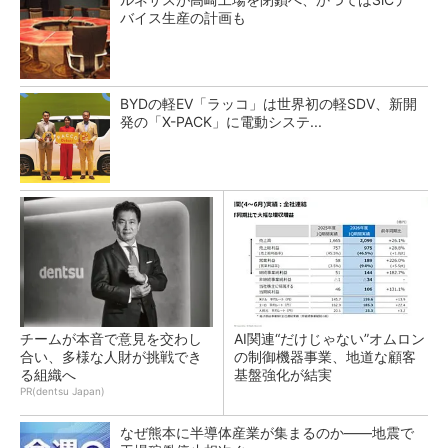
バイス生産の計画も
BYDの軽EV「ラッコ」は世界初の軽SDV、新開
発の「X-PACK」に電動システ...
チームが本音で意見を交わし
AI関連“だけじゃない”オムロン
合い、多様な人財が挑戦でき
の制御機器事業、地道な顧客
る組織へ
基盤強化が結実
PR(dentsu Japan)
なぜ熊本に半導体産業が集まるのか――地震で