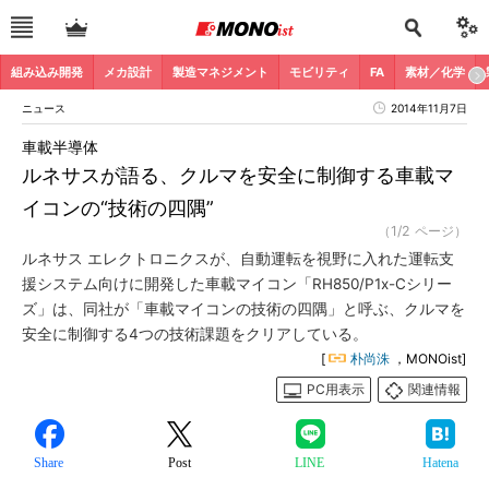
組み込み開発
メカ設計
製造マネジメント
モビリティ
FA
素材／化学
ニュース
2014年11月7日
車載半導体
ルネサスが語る、クルマを安全に制御する車載マ
イコンの“技術の四隅”
（1/2 ページ）
ルネサス エレクトロニクスが、自動運転を視野に入れた運転支
援システム向けに開発した車載マイコン「RH850/P1x-Cシリー
ズ」は、同社が「車載マイコンの技術の四隅」と呼ぶ、クルマを
安全に制御する4つの技術課題をクリアしている。
[
朴尚洙
，MONOist]
PC用表示
関連情報
Share
Post
LINE
Hatena