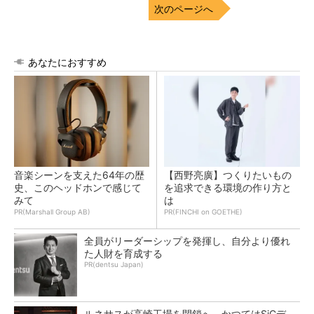
次のページへ
あなたにおすすめ
音楽シーンを支えた64年の歴
【西野亮廣】つくりたいもの
史、このヘッドホンで感じて
を追求できる環境の作り方と
みて
は
PR(Marshall Group AB)
PR(FINCHI on GOETHE)
全員がリーダーシップを発揮し、自分より優れ
た人財を育成する
PR(dentsu Japan)
ルネサスが高崎工場を閉鎖へ、かつてはSiCデ