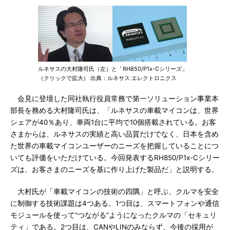
ルネサスの大村隆司氏（左）と「RH850/P1x-Cシリーズ」
（クリックで拡大） 出典：ルネサス エレクトロニクス
会見に登壇した同社執行役員常務で第一ソリューション事業本
部長を務める大村隆司氏は、「ルネサスの車載マイコンは、世界
シェアが40％あり、車両1台に平均で10個搭載されている。お客
さまからは、ルネサスの実績と高い品質だけでなく、日本を含め
た世界の車載マイコンユーザーのニーズを把握していることにつ
いても評価をいただけている。今回発表するRH850/P1x-Cシリー
ズは、お客さまのニーズを基に作り上げた製品だ」と説明する。
大村氏が「車載マイコンの技術の四隅」と呼ぶ、クルマを安全
に制御する技術課題は4つある。1つ目は、スマートフォンや通信
モジュールを使って“つながる”ようになったクルマの「セキュリ
ティ」である。2つ目は、CANやLINのみならず、今後の採用が