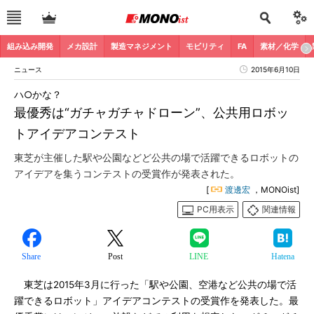
組み込み開発
メカ設計
製造マネジメント
モビリティ
FA
素材／化学
ニュース
2015年6月10日
ハ○かな？
最優秀は“ガチャガチャドローン”、公共用ロボッ
トアイデアコンテスト
東芝が主催した駅や公園などど公共の場で活躍できるロボットの
アイデアを集うコンテストの受賞作が発表された。
[
渡邊宏
，MONOist]
PC用表示
関連情報
Share
Post
LINE
Hatena
東芝は2015年3月に行った「駅や公園、空港など公共の場で活
躍できるロボット」アイデアコンテストの受賞作を発表した。最