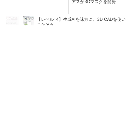
アスが3Dマスクを開発
【レベル14】生成AIを味方に、3D CADを使い
こなそう！
【見城徹×藤田晋】AI時代でも変わらない経営
者の本質
PR(FINCHI on GOETHE)
狭小な駐車場に、シャープがポールカメラ式製
品発表 市場シェア10％目指す