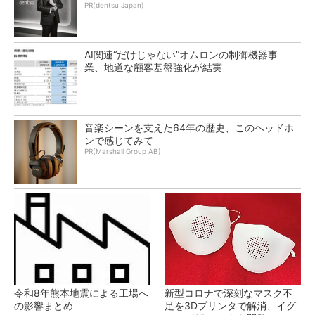
PR(dentsu Japan)
AI関連“だけじゃない”オムロンの制御機器事
業、地道な顧客基盤強化が結実
音楽シーンを支えた64年の歴史、このヘッドホ
ンで感じてみて
PR(Marshall Group AB)
令和8年熊本地震による工場へ
新型コロナで深刻なマスク不
の影響まとめ
足を3Dプリンタで解消、イグ