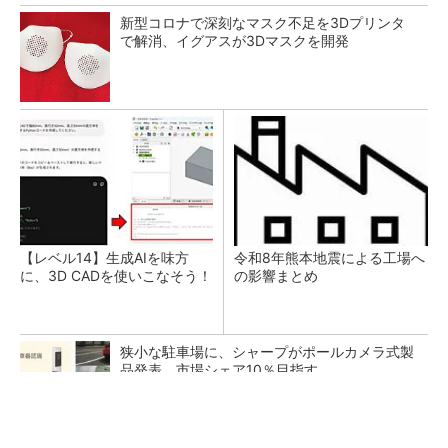
新型コロナで深刻なマスク不足を3Dプリンタ
で解消、イグアスが3Dマスクを開発
【レベル14】生成AIを味方
令和8年熊本地震による工場へ
に、3D CADを使いこなそう！
の影響まとめ
狭小な駐車場に、シャープがポールカメラ式製
品発表 市場シェア10％目指す