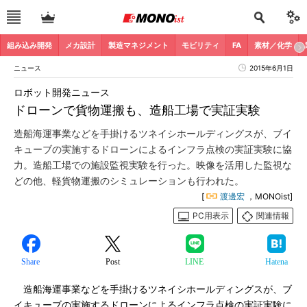
組み込み開発
メカ設計
製造マネジメント
モビリティ
FA
素材／化学
ニュース
2015年6月1日
ロボット開発ニュース
ドローンで貨物運搬も、造船工場で実証実験
造船海運事業などを手掛けるツネイシホールディングスが、ブイ
キューブの実施するドローンによるインフラ点検の実証実験に協
力。造船工場での施設監視実験を行った。映像を活用した監視な
どの他、軽貨物運搬のシミュレーションも行われた。
[
渡邊宏
，MONOist]
PC用表示
関連情報
Share
Post
LINE
Hatena
造船海運事業などを手掛けるツネイシホールディングスが、ブ
イキューブの実施するドローンによるインフラ点検の実証実験に