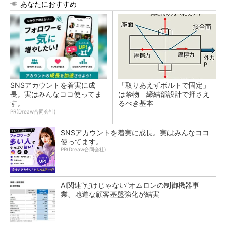
あなたにおすすめ
SNSアカウントを着実に成
「取りあえずボルトで固定」
長。実はみんなココ使ってま
は禁物 締結部設計で押さえ
す。
るべき基本
PR(Dreaw合同会社)
SNSアカウントを着実に成長。実はみんなココ
使ってます。
PR(Dreaw合同会社)
AI関連“だけじゃない”オムロンの制御機器事
業、地道な顧客基盤強化が結実