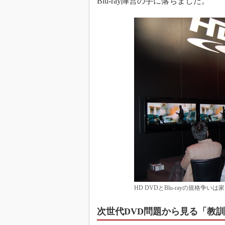
Blu-ray陣営の手に落ちました。
HD DVDとBlu-rayの規格
次世代DVD問題から見る「教