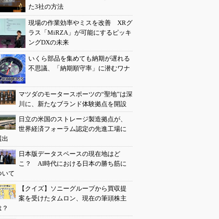
た3社の方法
現場の作業効率やミスを改善 XRグ
ラス「MiRZA」が可能にするピッキ
ングDXの未来
いくら部品を集めても納期が遅れる
不思議、「納期順守率」に潜むワナ
マツダのモータースポーツの“聖地”は深
川に、新たなブランド体験拠点を開設
日立の米国のストレージ製造拠点が、
世界経済フォーラム認定の先進工場に
選出
日本版データスペースの現在地はど
こ？ AI時代における日本の勝ち筋に
ついて
【クイズ】ソニーグループから買収提
案を受けたタムロン、現在の筆頭株主
は？