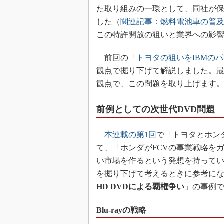
た取り組みの一環として、同社が保
した（
関連記事：燃料電池車の普及
この特許開放の狙いと業界への影
前回の「
トヨタの狙いをIBMの
観点で掘り下げて解説しました。
観点で、この問題を取り上げます
前例としての次世代DVD問題
本連載の第1回
で「トヨタとホン
て、「ホンダがFCVの事業戦略を
い市場を作るという発想を持って
を掘り下げて考えるときに参考にな
HD DVDによる覇権争い
」の事例
Blu-rayの戦略