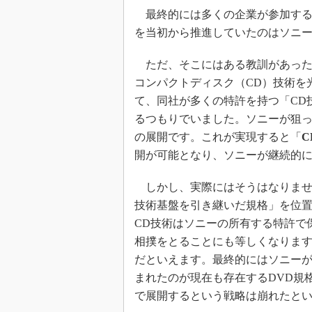
最終的には多くの企業が参加するよう
を当初から推進していたのはソニ
ただ、そこにはある教訓があったよ
コンパクトディスク（CD）技術を
て、同社が多くの特許を持つ「CD
るつもりでいました。ソニーが狙っ
の展開です。これが実現すると「
C
開が可能となり、ソニーが継続的
しかし、実際にはそうはなりませ
技術基盤を引き継いだ規格」を位
CD技術はソニーの所有する特許で
相撲をとることにも等しくなりま
だといえます。最終的にはソニー
まれたのが現在も存在するDVD規
で展開するという戦略は崩れたと