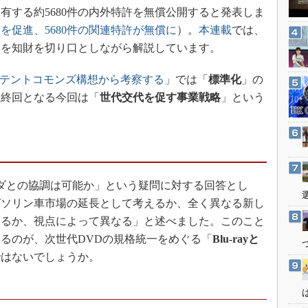
3Dプリンタ
有する約5680件の内外特許を無償公開すると発表しま
産業オープンネット展
デジタルツインとCAE
を促進、5680件の関連特許が無償に
）。
本連載
では、
響を知財を切り口としながら解説しています。
S＆OP
インダストリー4.0
パテントコモンズ構想から考察する
」では「
標準化
」の
イノベーション
最終回となる今回は「
世代交代を促す事業戦略
」という
製造業ビッグデータ
。
メイドインジャパン
植物工場
知財マネジメント
ダとの協調は可能か」という疑問に対する回答とし
海外生産
ガソリン車市場の延長として考えるか、全く異なる新し
グローバル設計・開発
いるか、視点によって異なる」と述べました。このこと
るのが、次世代DVDの規格統一をめぐる「
Blu-rayと
制御セキュリティ
ではないでしょうか。
新型コロナへの対応