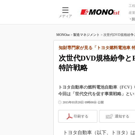
工
産
メディア
脱
つながる技術
AI×技術
MONOist
>
製造マネジメント
>
次世代DVD規格紛争と
つながる工場
AI×設備
つながるサービ
Physical
知財専門家が見る「トヨタ燃料電池車 
次世代DVD規格紛争と
特許戦略
トヨタ自動車の燃料電池自動車（FCV
今回は「世代交代を促す事業戦略」とい
2015年03月20日 09時00分 公開
印刷する
通知する
トヨタ自動車（以下、トヨタ）は20