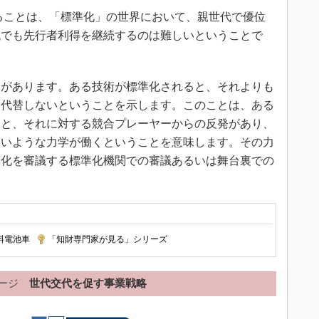
ることは、「標準化」の世界において、親世代で優位
代でも先行者利得を継続するのは難しいということで
があります。ある技術が標準化されると、それよりも
は代替しないということを示します。このことは、ある
ると、それに対する競合プレーヤーからの反発があり、
ないような力学が働くということを意味します。その力
準化を審議する標準化機関での審議あるいは舞台裏での
料電池車
|
「知財専門家が見る」シリーズ
ージ
世代交代を促す事業戦略