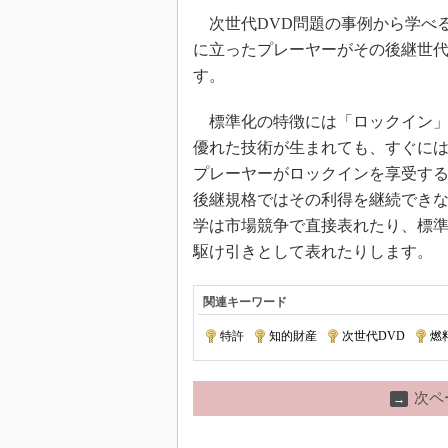
次世代DVD問題の事例から学べ
に立ったプレーヤーがその後継世
す。
標準化の特徴には「ロックイン」
優れた技術が生まれても、すぐに
プレーヤーがロックインを享受す
後継規格ではその利得を継続でき
学は市場競争で直接表れたり、標
駆け引きとして表れたりします。
関連キーワード
特許
|
知的財産
|
次世代DVD
|
燃
次ペ
→