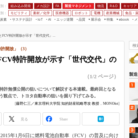
程別：
組み込み開発
メカ設計
製造マネジメント
物流
R＆D
キャリア
FA
業別：
モビリティ
素材／化学
医療機器
ロボット
電機
産業機械
食品・
炭素
サステナ設計
エッジ逆襲
品質
展示会
特集
メ
IoT
AI
ebook
伝承
組み込み開発
CEATEC
読者調査まとめ
編集後記
FCV特許開放が示す「世代交代」...
JIMTOF
保全
メカ設計
つながるクルマ
組込み/エッジ コンピューティング
ス
 AI
製造マネジメント
5G
特許開放」（3）
展＆IoT/5Gソリューション展
VR／AR
FA
FCV特許開放が示す「世代交代」の
IIFES
モビリティ
フィールドサービス
国際ロボット展
素材／化学
FPGA
製造
（1/2 ページ）
ジャパンモビリティショー
組み込み画像技術
TECHNO-FRONTIER
）特許無償公開の狙いについて解説する本連載。最終回となる
組み込みモデリング
う観点で、トヨタ自動車の狙いを掘り下げてみる。
人テク展
Windows Embedded
[
藤野仁三／東京理科大学院 知的財産戦略専攻 教授
，
MONOist
]
スマート工場EXPO
車載ソフト開発
EdgeTech+
見る
Share
ISO26262
日本ものづくりワールド
無償設計ツール
AUTOMOTIVE WORLD
15年1月6日に燃料電池自動車（FCV）の普及に向け