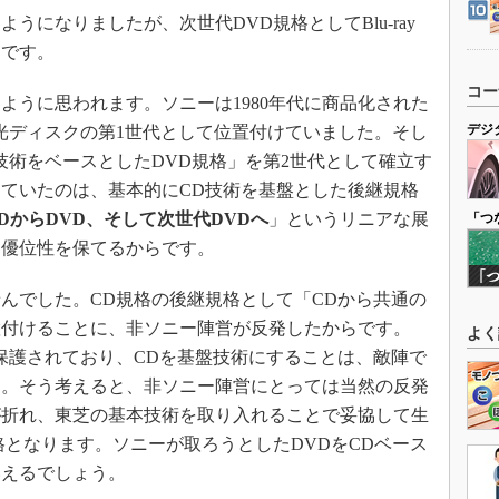
になりましたが、次世代DVD規格としてBlu-ray
ーです。
コー
うに思われます。ソニーは1980年代に商品化された
デジ
光ディスクの第1世代として位置付けていました。そし
技術をベースとしたDVD規格」を第2世代として確立す
ていたのは、基本的にCD技術を基盤とした後継規格
DからDVD、そして次世代DVDへ
」というリニアな展
「つ
に優位性を保てるからです。
んでした。CD規格の後継規格として「CDから共通の
置付けることに、非ソニー陣営が反発したからです。
よく
保護されており、CDを基盤技術にすることは、敵陣で
す。そう考えると、非ソニー陣営にとっては当然の反発
が折れ、東芝の基本技術を取り入れることで妥協して生
格となります。ソニーが取ろうとしたDVDをCDベース
いえるでしょう。