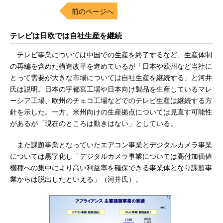
前のページへ
テレビは日欧では自社生産を継続
テレビ事業については中国での生産を終了するなど、生産体制
の再編を含めた構造改革を進めているが「日本や欧州など当社に
とって需要が大きな市場については自社生産を継続する」と河井
氏は説明。日本の宇都宮工場や日本向け製品を生産しているマレ
ーシア工場、欧州のチェコ工場などでのテレビ生産は継続する方
針を示した。一方、米州向けの生産拠点については見直す可能性
があるが「現在のところは動きはない」としている。
また課題事業となっていたエアコン事業とデジタルカメラ事業
については黒字化し「デジタルカメラ事業については高付加価値
機種への集中により高い利益率を確保できる事業体となり課題事
業からは脱出したといえる」（河井氏）。