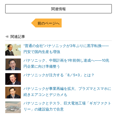
関連情報
前のページへ
関連記事
“普通の会社”パナソニックが3年ぶりに黒字転換――
円安で国内生産も増強
パナソニック、中期計画を1年前倒し達成へ――10兆
円企業に向け準備整う
パナソニックが注力する「8／5×3」とは？
パナソニックが事業再編を拡大、プラズマとスマホに
続きエアコンとデジカメも
パナソニックとテスラ、巨大電池工場「ギガファクト
リー」の建設協力で合意