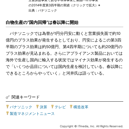
主要課題事業である半導体事業と液晶パネル事業
の2014年度第3四半期の実績（クリックで拡大）※
出典：パナソニック
白物生産の“国内回帰”は春以降に開始
パナソニックでは為替が1円分円安に動くと営業損失面で約10
億円のプラス効果が発生するとしており、円安によるこの第3四
半期のプラス効果は約50億円、第4四半期についても約20億円の
プラス効果が見込まれる。さらにアプライアンス製品においては
海外で生産し国内に輸入する状況ではマイナス効果が発生するの
で「いくつか品目については国内生産を検討している。春以降に
できるところからやっていく」と河井氏は語っている。
関連キーワード
パナソニック
|
決算
|
テレビ
|
構造改革
|
製造マネジメントニュース
Copyright © ITmedia, Inc. All Rights Reserved.