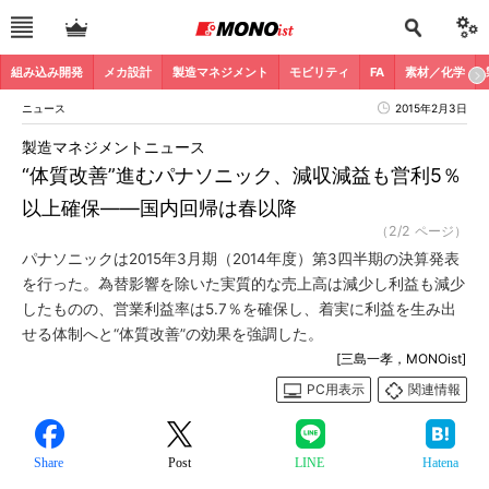
組み込み開発
メカ設計
製造マネジメント
モビリティ
FA
素材／化学
ニュース
2015年2月3日
製造マネジメントニュース
“体質改善”進むパナソニック、減収減益も営利5％
以上確保――国内回帰は春以降
（2/2 ページ）
パナソニックは2015年3月期（2014年度）第3四半期の決算発表
を行った。為替影響を除いた実質的な売上高は減少し利益も減少
したものの、営業利益率は5.7％を確保し、着実に利益を生み出
せる体制へと“体質改善”の効果を強調した。
[三島一孝，MONOist]
PC用表示
関連情報
Share
Post
LINE
Hatena