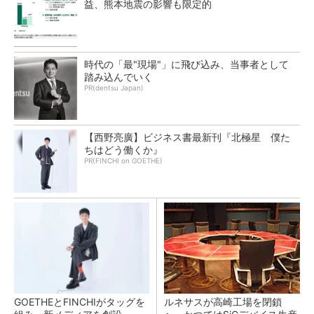
益、熊本地震の影響も限定的
時代の「最"現場"」に飛び込み、当事者として
踏み込んでいく
PR(dentsu Japan)
【西野亮廣】ビジネス書最新刊『北極星 僕た
ちはどう働くか』
PR(FINCHI on GOETHE)
GOETHEとFINCHIがタッグを
ルネサスが高崎工場を閉鎖