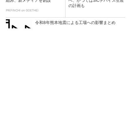
組み、新メディアを創設
へ、かつてはSiCデバイス生産
の計画も
PR(FINCHI on GOETHE)
令和8年熊本地震による工場への影響まとめ
トヨタが2026年度通期業績を上方修正、好調
なHEVは次世代電池で競争力を強化へ
日産が2年ぶり四半期最終黒字、2026年度通期
予想は販売台数減も連結業績は維持