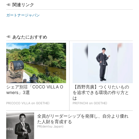
関連リンク
ガートナージャパン
あなたにおすすめ
シェア別荘「COCO VILLA O
【西野亮廣】つくりたいもの
wners」3選
を追求できる環境の作り方と
は
PR(COCO VILLA on GOETHE)
PR(FINCHI on GOETHE)
全員がリーダーシップを発揮し、自分より優れ
た人財を育成する
PR(dentsu Japan)