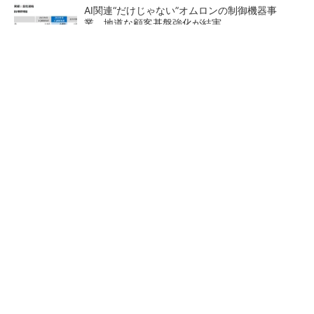
AI関連“だけじゃない”オムロンの制御機器事
業、地道な顧客基盤強化が結実
【レベル14】生成AIを味方に、3D CADを使い
こなそう！
「取りあえずボルトで固定」は禁物 締結部設
計で押さえるべき基本