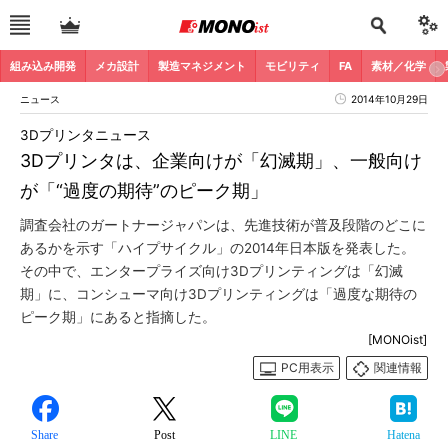
組み込み開発
メカ設計
製造マネジメント
モビリティ
FA
素材／化学
ニュース
2014年10月29日
3Dプリンタニュース
3Dプリンタは、企業向けが「幻滅期」、一般向け
が「“過度の期待”のピーク期」
調査会社のガートナージャパンは、先進技術が普及段階のどこに
あるかを示す「ハイプサイクル」の2014年日本版を発表した。
その中で、エンタープライズ向け3Dプリンティングは「幻滅
期」に、コンシューマ向け3Dプリンティングは「過度な期待の
ピーク期」にあると指摘した。
[MONOist]
PC用表示
関連情報
Share
Post
LINE
Hatena