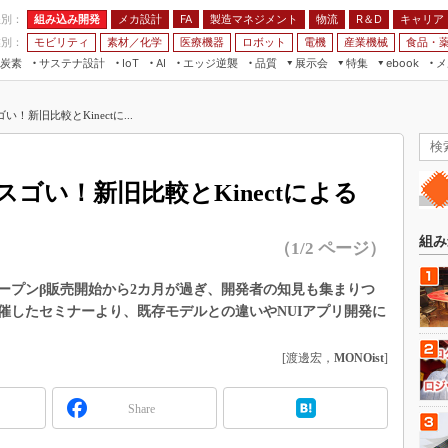
程別：
組み込み開発
メカ設計
製造マネジメント
物流
R＆D
キャリア
FA
業別：
モビリティ
素材／化学
医療機器
ロボット
電機
産業機械
食品・
炭素
サステナ設計
エッジ逆襲
品質
展示会
特集
メ
IoT
AI
ebook
伝承
組み込み開発
CEATEC
読者調査まとめ
編集後記
ゴい！新旧比較とKinectに...
JIMTOF
保全
メカ設計
つながるクルマ
組込み/エッジ コンピューティング
ス
 AI
製造マネジメント
5G
展＆IoT/5Gソリューション展
VR／AR
FA
こがスゴい！新旧比較とKinectによる
IIFES
モビリティ
フィールドサービス
国際ロボット展
素材／化学
FPGA
組み
（1/2 ページ）
ジャパンモビリティショー
組み込み画像技術
TECHNO-FRONTIER
ンサー」のオープンβ販売開始から2カ月が過ぎ、開発者の知見も集まりつ
組み込みモデリング
催したセミナーより、既存モデルとの違いやNUIアプリ開発に
人テク展
Windows Embedded
スマート工場EXPO
[渡邊宏，
MONOist
]
車載ソフト開発
EdgeTech+
ISO26262
日本ものづくりワールド
Share
無償設計ツール
AUTOMOTIVE WORLD