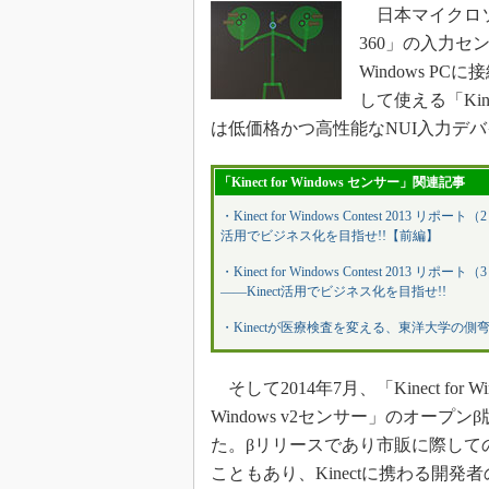
日本マイクロソフ
360」の入力
Windows PCに接
して使える「Kine
は低価格かつ高性能なNUI入力デ
「Kinect for Windows センサー」関連記事
・Kinect for Windows Contest 2
活用でビジネス化を目指せ!!【前編】
・Kinect for Windows Contest 2
――Kinect活用でビジネス化を目指せ!!
・Kinectが医療検査を変える、東洋大学の側
そして2014年7月、「Kinect for 
Windows v2センサー」のオー
た。βリリースであり市販に際して
こともあり、Kinectに携わる開