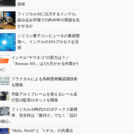
技術
フィジカルAIに注力するインテル、
組み込み市場での約40年の実績を生
かせるか
シリコン量子コンピュータの量産開
発へ、インテルの18Aプロセスを活
用
インテル“ヤマネコ”の実力は？／
「Renesas 365」は3カ月かかる作業が1
分に
フラクタルによる高精度画像認識技術
を開発
市販アルミフレームを使えるレール走
行型AI監視ロボットを開発
フィジカルAI時代のロボティクス新標
準、安全性は「後付け」でなく「設計
の核心」
“Hello, World”と「Lチカ」の共通点