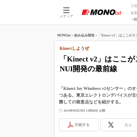
工
産
メディア
脱
つながる技術
AI×技術
MONOist
>
組み込み開発
>
「Kinect v2」はここがス
つながる工場
AI×設備
つながるサービ
Physical
Kinectしようぜ
「Kinect v2」はこ
NUI開発の最前線
「Kinect for Windows v2セ
つある。東京エレクトロンデバイスが主
際しての留意点などを紹介する。
2014年09月29日 11時00分 公開
印刷する
見る