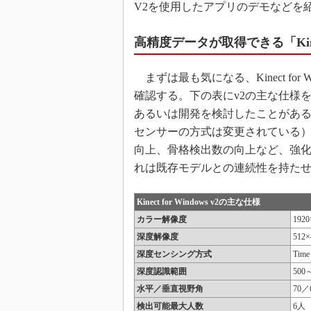
V2を使用したアプリのデモなどを
高精度データが取得できる「Kinect 
まずは最も気になる、Kinect for
確認する。下の表にv2の主な仕様を
あるいは開発を検討したことがあ
センサーの方式は変更されている
向上、骨格検出数の向上など、強
れは既存モデルとの連続性を持た
Kinect for Windows v2の主な仕様
カラー解像度
192
深度解像度
512×
深度センシング方式
Time 
深度認識範囲
500
水平／垂直視野角
70／
検出可能最大人数
6人