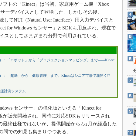
3Dプリンタ
トの「Kinect」は当初、家庭用ゲーム機「Xbox
産業オープンネット展
デジタルツインとCAE
センサーデバイスとして登場した。しかしその後、
続してNUI（Natural User Interface）用入力デバイスと
S＆OP
ct for Windows センサー」とSDKも用意され、現在で
インダストリー4.0
バイスとしてさまざまな分野で利用されている。
イノベーション
製造業ビッグデータ
メイドインジャパン
013 リポート（2）：「ロボット」から「プロジェクションマッピング」まで――Kinect
植物工場
013 リポート（3）：「趣味」から「健康管理」まで、Kinectはシニア市場で花開く!?
知財マネジメント
海外生産
弯症計測システム
グローバル設計・開発
制御セキュリティ
Windows センサー」の強化版といえる「Kinect for
新型コロナへの対応
プンβ版が販売開始され、同時に対応SDKもリリースされ
の最終仕様ではないが、提供開始から2カ月が経過した
発者の間での知見も集まりつつある。