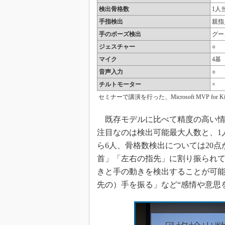
検出骨格数
1人
手指検出
親指
手のポーズ検出
グー
ジェスチャー
○
マイク
4基
音声入力
○
チルトモーター
×
セミナーで講演を行った、Microsoft MVP for Kin
既存モデルに比べて精度の高い情
注目なのは検出可能最大人数と、1
ら6人、骨格数検出については20点
首」「左右の指先」に割り振られ
きと手の動きを検出することが可
先の）手を振る」など“感情や意思