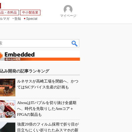
薬品・衣料品
中小製造業
マイページ
ルマガ
告知
Special
込み開発の記事ランキング
ルネサスが高崎工場を閉鎖へ、かつ
てはSiCデバイス生産の計画も
AlteraはITバブルを切り抜け全盛期
へ、時代を先取りしたArmコア＋
FPGAの製品も
強度20倍のフィルム採用で折り目が
目立ちにくい折りたたみスマホの新