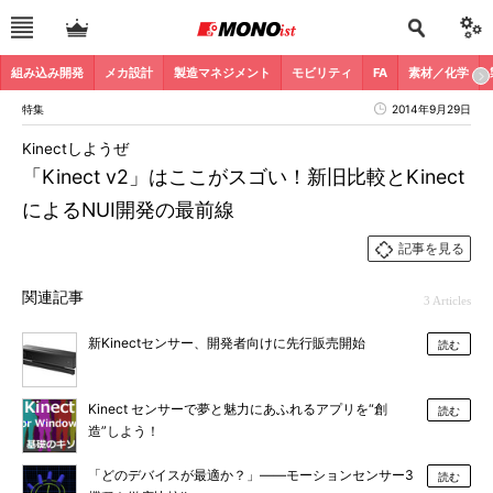
組み込み開発
メカ設計
製造マネジメント
モビリティ
FA
素材／化学
特集
2014年9月29日
Kinectしようぜ
「Kinect v2」はここがスゴい！新旧比較とKinect
によるNUI開発の最前線
記事を見る
関連記事
3 Articles
新Kinectセンサー、開発者向けに先行販売開始
読む
Kinect センサーで夢と魅力にあふれるアプリを“創
読む
造”しよう！
「どのデバイスが最適か？」――モーションセンサー3
読む