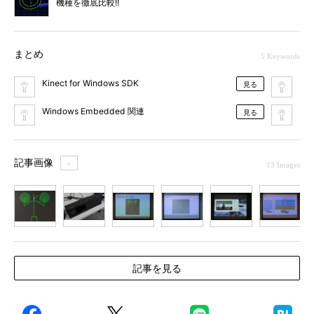
機種を徹底比較!!
まとめ
5 Keywords
Kinect for Windows SDK
Kin
見る
Windows Embedded 関連
NUI
見る
記事画像
＋
13 Images
1
2
3
4
5
6
7
記事を見る