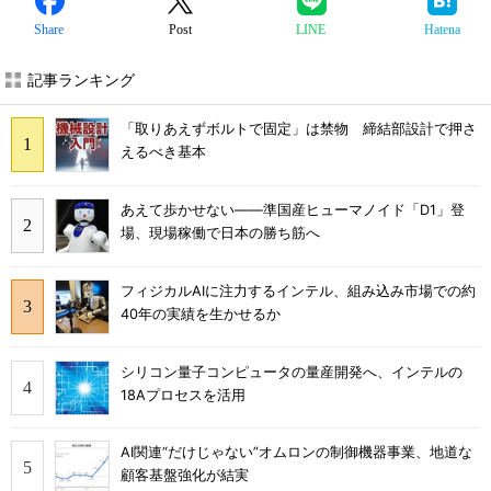
Share
Post
LINE
Hatena
記事ランキング
「取りあえずボルトで固定」は禁物 締結部設計で押さ
えるべき基本
あえて歩かせない――準国産ヒューマノイド「D1」登
場、現場稼働で日本の勝ち筋へ
フィジカルAIに注力するインテル、組み込み市場での約
40年の実績を生かせるか
シリコン量子コンピュータの量産開発へ、インテルの
18Aプロセスを活用
AI関連“だけじゃない”オムロンの制御機器事業、地道な
顧客基盤強化が結実