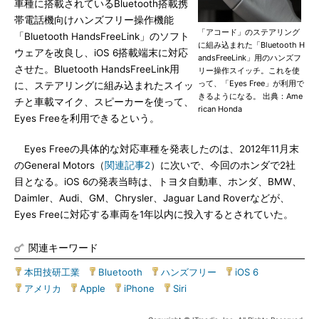
車種に搭載されているBluetooth搭載携
帯電話機向けハンズフリー操作機能
「アコード」のステアリング
「Bluetooth HandsFreeLink」のソフト
に組み込まれた「Bluetooth H
ウェアを改良し、iOS 6搭載端末に対応
andsFreeLink」用のハンズフ
させた。Bluetooth HandsFreeLink用
リー操作スイッチ。これを使
って、「Eyes Free」が利用で
に、ステアリングに組み込まれたスイッ
きるようになる。 出典：Ame
チと車載マイク、スピーカーを使って、
rican Honda
Eyes Freeを利用できるという。
Eyes Freeの具体的な対応車種を発表したのは、2012年11月末
のGeneral Motors（
関連記事2
）に次いで、今回のホンダで2社
目となる。iOS 6の発表当時は、トヨタ自動車、ホンダ、BMW、
Daimler、Audi、GM、Chrysler、Jaguar Land Roverなどが、
Eyes Freeに対応する車両を1年以内に投入するとされていた。
関連キーワード
本田技研工業
|
Bluetooth
|
ハンズフリー
|
iOS 6
|
アメリカ
|
Apple
|
iPhone
|
Siri