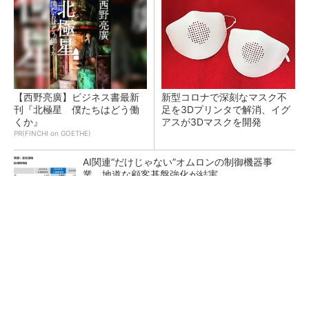
【西野亮廣】ビジネス書最新
新型コロナで深刻なマスク不
刊『北極星 僕たちはどう働
足を3Dプリンタで解消、イグ
くか』
アスが3Dマスクを開発
PR(FINCHI on GOETHE)
AI関連“だけじゃない”オムロンの制御機器事
業、地道な顧客基盤強化が結実
【レベル14】生成AIを味方に、3D CADを使い
こなそう！
「取りあえずボルトで固定」は禁物 締結部設