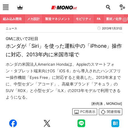
組み込み開発
メカ設計
製造マネジメント
モビリティ
FA
素材／化学
ニュース
2013年1月31日
GMに次いで2社目
ホンダが「Siri」を使った運転中の「iPhone」操作
に対応、2013年内に米国市場で
ホンダの米国法人American Hondaは、Appleのスマートフォ
ン・タブレット端末向けOS「iOS 6」から導入されたハンズフリ
ー操作機能「Eyes Free」に対応すると発表した。2013年末まで
に、中型セダン「アコード」、高級車ブランド「アキュラ」の
SUV「RDX」と小型セダン「ILX」の2013年モデルで利用できる
ようになる。
[朴尚洙，MONOist]
PC用表示
関連情報