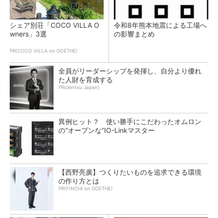
シェア別荘「COCO VILLA O
令和8年熊本地震による工場へ
wners」3選
の影響まとめ
PR(COCO VILLA on GOETHE)
全員がリーダーシップを発揮し、自分より優れ
た人財を育成する
PR(dentsu Japan)
異例ヒット？ 使い勝手にこだわったオムロン
の“オープンな”IO-Linkマスター
【西野亮廣】つくりたいものを追求できる環境
の作り方とは
PR(FINCHI on GOETHE)