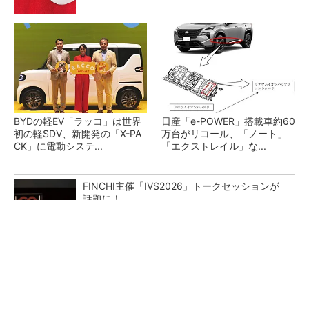
BYDの軽EV「ラッコ」は世界
日産「e-POWER」搭載車約60
初の軽SDV、新開発の「X-PA
万台がリコール、「ノート」
CK」に電動システ...
「エクストレイル」な...
FINCHI主催「IVS2026」トークセッションが
話題に！
PR(FINCHI on GOETHE)
電動化戦略見直しのホンダが四半期営業利益で
過去最高、2026年度業績も上方修正