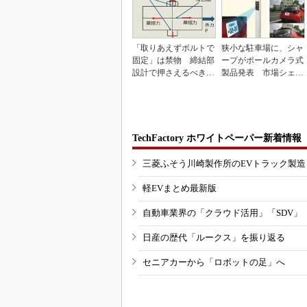
「取りあえずボルトで
狭小な駐車場に、シャ
固定」は禁物 締結部
ープがポールカメラ式
設計で押さえるべき基
製品発表 市場シェア
本
10％目指す
TechFactory ホワイトペーパー新着情報
三菱ふそう川崎製作所のEVトラック製
軽EVまとめ最新版
自動車業界の「クラウド活用」「SDV」
日産の歴代「ルークス」を振り返る
セニアカーから「ロボットの足」へ