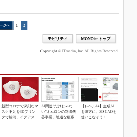
ージへ
1
|
2
モビリティ
MONOist トップ
Copyright © ITmedia, Inc. All Rights Reserved.
新型コロナで深刻なマ
AI関連“だけじゃな
【レベル14】生成AI
スク不足を3Dプリン
い”オムロンの制御機
を味方に、3D CADを
タで解消、イグアスが
器事業、地道な顧客基
使いこなそう！
3Dマスクを開発
盤強化が結実