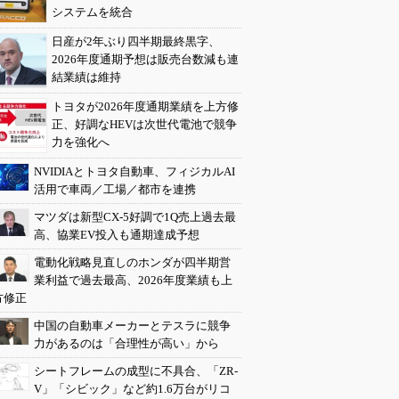
システムを統合
日産が2年ぶり四半期最終黒字、
2026年度通期予想は販売台数減も連
結業績は維持
トヨタが2026年度通期業績を上方修
正、好調なHEVは次世代電池で競争
力を強化へ
NVIDIAとトヨタ自動車、フィジカルAI
活用で車両／工場／都市を連携
マツダは新型CX-5好調で1Q売上過去最
高、協業EV投入も通期達成予想
電動化戦略見直しのホンダが四半期営
業利益で過去最高、2026年度業績も上
方修正
中国の自動車メーカーとテスラに競争
力があるのは「合理性が高い」から
シートフレームの成型に不具合、「ZR-
V」「シビック」など約1.6万台がリコ