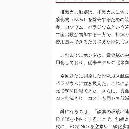
排気ガス触媒は、排気ガスに含ま
酸化物（NOx）を除去するための
金、ロジウム、パラジウムという3
生産台数が増加する一方で、排気
使用量をできるだけ抑えた排気ガ
これまでにホンダは、貴金属の中
用化しており、従来モデルの北米
今回新たに開発した排気ガス触媒
パラジウムに置き換えた。これに
比で50％削減できた。さらに、貴
22％削減され、コストも同37％低
鍵になるのは、「酸素の吸放出速
粒子径を小さくすることで、触媒
次に、HCやNOxを窒素や二酸化