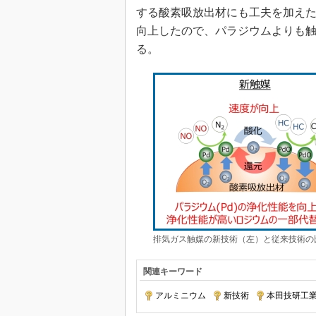
する酸素吸放出材にも工夫を加え
向上したので、パラジウムよりも
る。
排気ガス触媒の新技術（左）と従来技術の
関連キーワード
アルミニウム
|
新技術
|
本田技研工