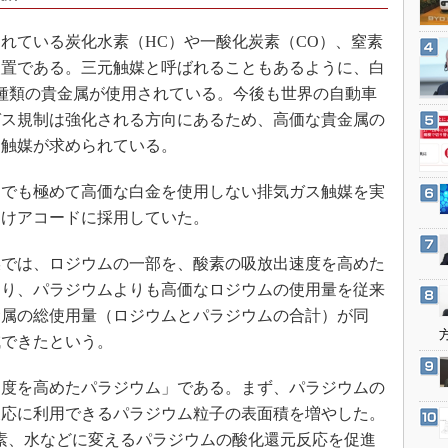
3Dプリンタ
産業オープンネット展
デジタルツインとCAE
れている炭化水素（HC）や一酸化炭素（CO）、窒素
装置である。三元触媒と呼ばれることもあるように、白
S＆OP
種類の貴金属が使用されている。今後も世界の自動車
インダストリー4.0
ガス規制は強化される方向にあるため、高価な貴金属の
イノベーション
ス触媒が求められている。
製造業ビッグデータ
でも極めて高価な白金を使用しない排気ガス触媒を実
メイドインジャパン
向けアコードに採用していた。
植物工場
知財マネジメント
では、ロジウムの一部を、酸素の吸放出速度を高めた
海外生産
より、パラジウムよりも高価なロジウムの使用量を従来
金属の総使用量（ロジウムとパラジウムの合計）が同
グローバル設計・開発
減できたという。
制御セキュリティ
新型コロナへの対応
度を高めたパラジウム」である。まず、パラジウムの
反応に利用できるパラジウム粒子の表面積を増やした。
炭素、水などに変えるパラジウムの酸化還元反応を促進