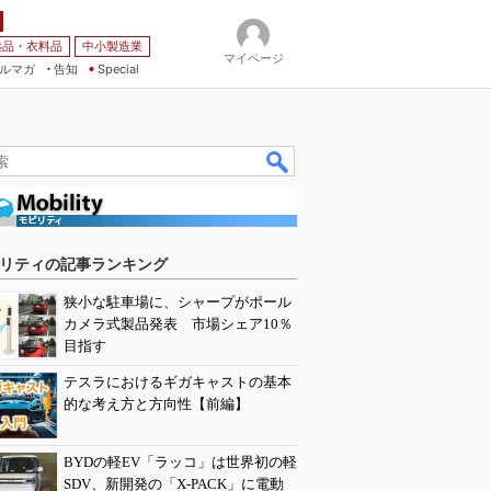
薬品・衣料品
中小製造業
マイページ
ルマガ
告知
Special
リティの記事ランキング
狭小な駐車場に、シャープがポール
カメラ式製品発表 市場シェア10％
目指す
テスラにおけるギガキャストの基本
的な考え方と方向性【前編】
BYDの軽EV「ラッコ」は世界初の軽
SDV、新開発の「X-PACK」に電動