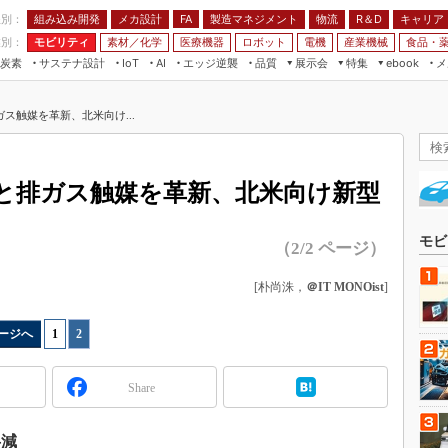
程別：
組み込み開発
メカ設計
製造マネジメント
物流
R＆D
キャリア
FA
業別：
モビリティ
素材／化学
医療機器
ロボット
電機
産業機械
食品・
炭素
サステナ設計
エッジ逆襲
品質
展示会
特集
メ
IoT
AI
ebook
伝承
組み込み開発
CEATEC
読者調査まとめ
編集後記
ス触媒を革新、北米向け...
JIMTOF
保全
メカ設計
つながるクルマ
組込み/エッジ コンピューティング
ス
 AI
製造マネジメント
5G
展＆IoT/5Gソリューション展
VR／AR
FA
と排ガス触媒を革新、北米向け新型
IIFES
モビリティ
フィールドサービス
国際ロボット展
素材／化学
FPGA
モビ
（2/2 ページ）
ジャパンモビリティショー
組み込み画像技術
TECHNO-FRONTIER
[朴尚洙，
＠IT MONOist
]
組み込みモデリング
人テク展
Windows Embedded
ージへ
1
|
2
スマート工場EXPO
車載ソフト開発
EdgeTech+
Share
ISO26262
日本ものづくりワールド
無償設計ツール
AUTOMOTIVE WORLD
半減