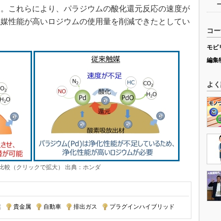
た。これらにより、パラジウムの酸化還元反応の速度が
触媒性能が高いロジウムの使用量を削減できたとしてい
コー
モビ
編集
よく
比較（クリックで拡大） 出典：ホンダ
業
|
貴金属
|
自動車
|
排出ガス
|
プラグインハイブリッド