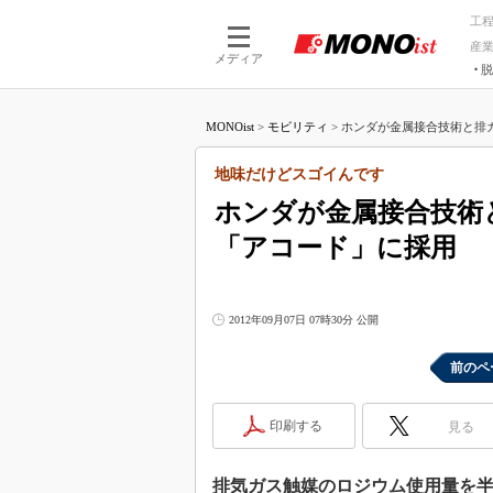
工
産
メディア
脱
つながる技術
AI×技術
MONOist
>
モビリティ
>
ホンダが金属接合技術と排ガ
つながる工場
AI×設備
つながるサービ
Physical
地味だけどスゴイんです
ホンダが金属接合技術
「アコード」に採用
2012年09月07日 07時30分 公開
前のペ
印刷する
見る
排気ガス触媒のロジウム使用量を