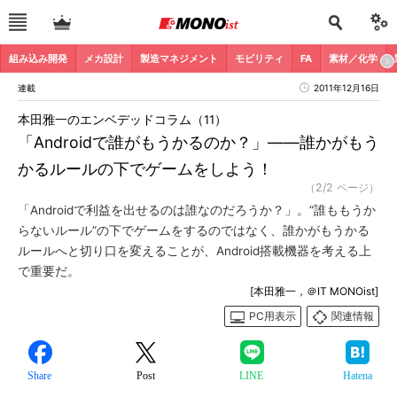
組み込み開発
メカ設計
製造マネジメント
モビリティ
FA
素材／化学
連載
2011年12月16日
本田雅一のエンベデッドコラム（11）
「Androidで誰がもうかるのか？」――誰かがもう
かるルールの下でゲームをしよう！
（2/2 ページ）
「Androidで利益を出せるのは誰なのだろうか？」。“誰ももうか
らないルール”の下でゲームをするのではなく、誰かがもうかる
ルールへと切り口を変えることが、Android搭載機器を考える上
で重要だ。
[本田雅一，＠IT MONOist]
PC用表示
関連情報
Share
Post
LINE
Hatena