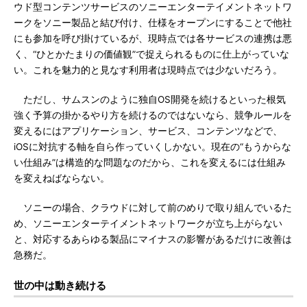
ウド型コンテンツサービスのソニーエンターテイメントネットワ
ークをソニー製品と結び付け、仕様をオープンにすることで他社
にも参加を呼び掛けているが、現時点では各サービスの連携は悪
く、“ひとかたまりの価値観”で捉えられるものに仕上がっていな
い。これを魅力的と見なす利用者は現時点では少ないだろう。
ただし、サムスンのように独自OS開発を続けるといった根気
強く予算の掛かるやり方を続けるのではないなら、競争ルールを
変えるにはアプリケーション、サービス、コンテンツなどで、
iOSに対抗する軸を自ら作っていくしかない。現在の“もうからな
い仕組み”は構造的な問題なのだから、これを変えるには仕組み
を変えねばならない。
ソニーの場合、クラウドに対して前のめりで取り組んでいるた
め、ソニーエンターテイメントネットワークが立ち上がらない
と、対応するあらゆる製品にマイナスの影響があるだけに改善は
急務だ。
世の中は動き続ける