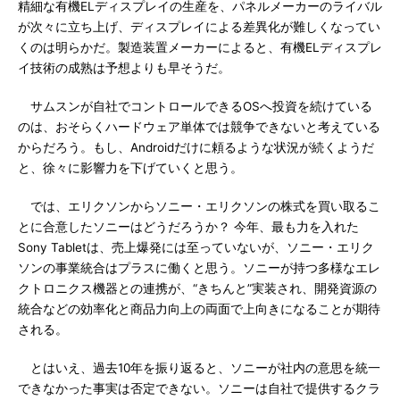
精細な有機ELディスプレイの生産を、パネルメーカーのライバル
が次々に立ち上げ、ディスプレイによる差異化が難しくなってい
くのは明らかだ。製造装置メーカーによると、有機ELディスプレ
イ技術の成熟は予想よりも早そうだ。
サムスンが自社でコントロールできるOSへ投資を続けている
のは、おそらくハードウェア単体では競争できないと考えている
からだろう。もし、Androidだけに頼るような状況が続くようだ
と、徐々に影響力を下げていくと思う。
では、エリクソンからソニー・エリクソンの株式を買い取るこ
とに合意したソニーはどうだろうか？ 今年、最も力を入れた
Sony Tabletは、売上爆発には至っていないが、ソニー・エリク
ソンの事業統合はプラスに働くと思う。ソニーが持つ多様なエレ
クトロニクス機器との連携が、“きちんと”実装され、開発資源の
統合などの効率化と商品力向上の両面で上向きになることが期待
される。
とはいえ、過去10年を振り返ると、ソニーが社内の意思を統一
できなかった事実は否定できない。ソニーは自社で提供するクラ