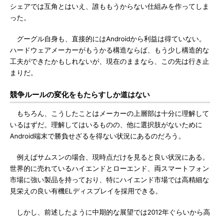
シェアでは互角とはいえ、誰ももうからない仕組みを作ってしま
った。
グーグル自身も、直接的にはAndroidから利益は得ていない。
ハードウェアメーカーがもうかる構造ならば、もう少し構造的な
工夫ができたかもしれないが、現在のままなら、この先は行き止
まりだ。
競争ルールの変化をもたらすしか道はない
もちろん、こうしたことはメーカーの上層部は十分に理解して
いるはずだ。理解してはいるものの、他に選択肢がないために
Android端末で勝負せざるを得ない状況にあるのだろう。
例えばサムスンの場合、現時点だけを見ると良い状況にある。
世界的に売れているハイエンドとローエンド、両スマートフォン
市場に強い製品を持っており、特にハイエンド市場では高精細な
見栄えの良い有機ELディスプレイを採用できる。
しかし、前述したように中期的な展望では2012年ぐらいから高