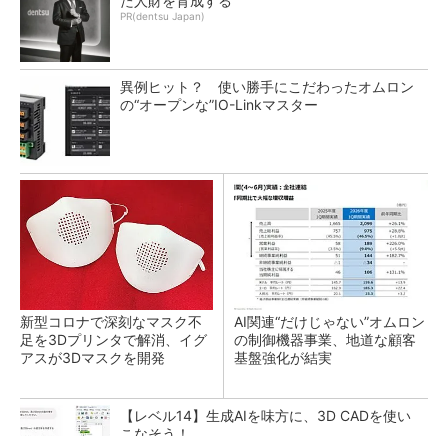
た人財を育成する
PR(dentsu Japan)
異例ヒット？ 使い勝手にこだわったオムロン
の“オープンな”IO-Linkマスター
新型コロナで深刻なマスク不
AI関連“だけじゃない”オムロン
足を3Dプリンタで解消、イグ
の制御機器事業、地道な顧客
アスが3Dマスクを開発
基盤強化が結実
【レベル14】生成AIを味方に、3D CADを使い
こなそう！