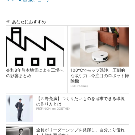
＞＞「Android」コーナー
あなたにおすすめ
令和8年熊本地震による工場へ
100℃でモップ洗浄、圧倒的
の影響まとめ
な吸引力…今注目のロボット掃
除機
PR(Dreame)
【西野亮廣】つくりたいものを追求できる環境
の作り方とは
PR(FINCHI on GOETHE)
全員がリーダーシップを発揮し、自分より優れ