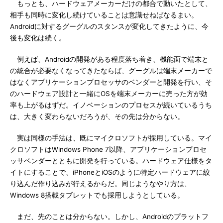
もっとも、ハードウェアメーカーだけの都合で動いたとして、
相手も同時に変化し続けていることは意識せねばなるまい。
Androidに対するグーグルのスタンスが変化してきたように、今
後も変化は続く。
例えば、Androidの開発がある程度落ち着き、機能面で端末と
の統合が必要なくなってきたならば、グーグルは端末メーカーで
はなくアプリケーションプロセッサのベンダーと開発を行い、そ
のハードウェア設計と一緒にOSを端末メーカーに売った方が効
率も上がるはずだ。イノベーションのプロセスが続いているうち
は、大きく変わらないだろうが、その先は分からない。
実は同様の手法は、既にマイクロソフトが採用している。マイ
クロソフトはWindows Phone 7以降、アプリケーションプロセ
ッサベンダーとともに開発を行っている。ハードウェア仕様をタ
イトにすることで、iPhoneとiOSのように特定ハードウェアに絞
り込んだ作り込みが行えるからだ。同じようなやり方は、
Windows 8搭載タブレットでも採用しようとしている。
まだ、先のことは分からない。しかし、Androidのプラットフ