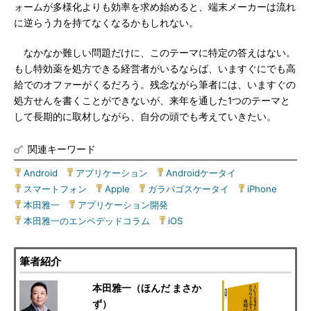
ォームが多様化よりも効率を求め始めると、端末メーカーは流れ
に逆らう力を持てなくなるかもしれない。
なかなか難しい問題だけに、このテーマに特定の答えはない。
もし特効薬を処方できる経営者がいるならば、いますぐにでも高
給でのオファーがくるだろう。残念ながら筆者には、いますぐの
処方せんを書くことができないが、来年を通した1つのテーマと
して長期的に取材しながら、自分の頭でも考えていきたい。
関連キーワード
Android
|
アプリケーション
|
Androidケータイ
|
スマートフォン
|
Apple
|
ガラパゴスケータイ
|
iPhone
|
本田雅一
|
アプリケーション開発
|
本田雅一のエンベデッドコラム
|
iOS
筆者紹介
本田雅一（ほんだ まさか
ず）