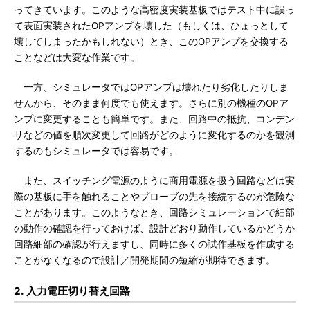
ってきています。このような高密度実装基板ではテスト中に誤っ
て表面実装されたOPアンプを壊した（もしくは、ひょっとして
壊してしまったかもしれない）とき、このOPアンプを交換する
ことなどは大変な作業です。
一方、シミュレータではOPアンプは壊れたり劣化したりしま
せんから、そのまま何度でも使えます。さらに別の機種のOPア
ンプに変更することも簡単です。また、回路中の抵抗、コンデン
サなどの値を順次変更して回路がどのように変化するのかを観測
するのもシミュレータでは容易です。
また、スイッチング電源のように商用電源を扱う回路などは実
際の基板に手を触れることやプローブの先を接続するのが危険な
ことがあります。このようなとき、回路シミュレーションで細部
の動作の確認を行っておけば、設計どおり動作しているかどうか
回路細部の確認が行えますし、同時に多くの試作基板を作成する
ことがなくなるので設計／開発期間の短縮が期待できます。
2. 入力電圧切り替え回路