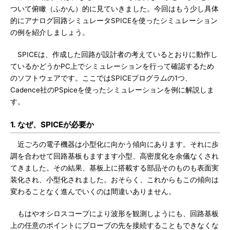
ついて俯瞰（ふかん）的に見ていきました。今回はもう少し具体
的にアナログ回路シミュレータSPICEを使ったシミュレーション
の例を紹介しましょう。
SPICEは、作成した回路が設計者の考えているとおりに動作し
ているかどうかPC上でシミュレーションを行って確認するため
のソフトウェアです。ここではSPICEプログラムの1つ、
Cadence社のPSpiceを使ったシミュレーションを例に解説しま
す。
1. なぜ、SPICEが必要か
近ごろの電子機器は小型化に向かう傾向にあります。それに歩
調を合わせて回路基板もますます小型、高密度化を余儀なくされ
てきました。その結果、基板上に搭載する部品そのものも表面実
装化され、小型化されました。おそらく、これからもこの傾向は
変わることなく進んでいくのは間違いありません。
もはやオシロスコープにより波形を観測しようにも、回路基板
上の任意のポイントにプローブの先を接続することもできなくな