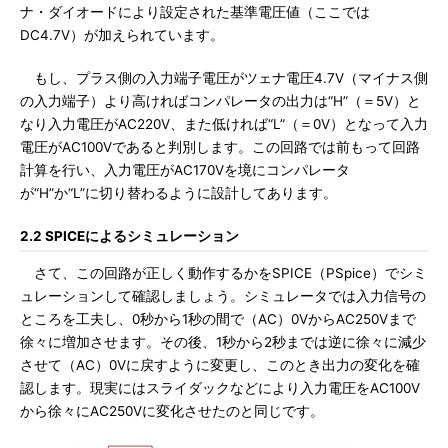
ナ・ダイオードにより設定された基準電圧値（ここでは
DC4.7V）が加えられています。
もし、プラス側の入力端子電圧がツェナ電圧4.7V（マイナス側
の入力端子）より高ければコンパレータの出力は“H”（＝5V）と
なり入力電圧がAC220V、また低ければ“L”（＝0V）となって入力
電圧がAC100Vであると判別します。この回路では前もって回路
計算を行い、入力電圧がAC170Vを境にコンパレータ
が“H”か“L”に切り替わるように設計してあります。
2.2 SPICEによるシミュレーション
さて、この回路が正しく動作するかをSPICE（PSpice）でシミ
ュレーションして確認しましょう。シミュレータでは入力信号の
ところを工夫し、0秒から1秒の間で（AC）0VからAC250Vまで
徐々に増加させます。その後、1秒から2秒までは逆に徐々に減少
させて（AC）0Vに戻すように変更し、このとき出力の変化を確
認します。現実にはスライダックなどにより入力電圧をAC100V
から徐々にAC250Vに変化させたのと同じです。