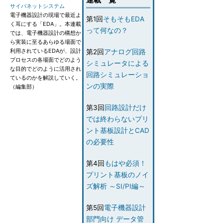
サイバネットシステム
電子機器設計の現場で最近よ
第1回
そもそもEDA
く耳にする「EDA」。本連載
って何なの？
では、電子機器設計の構想か
ら実装に至るあらゆる場面で
利用されているEDAが、設計
第2回
アナログ回路
プロセスの各場面でどのよう
シミュレータによる
な目的でどのように活用され
回路シミュレーショ
ているのかを解説していく。
ンの実際
（編集部）
第3回
回路設計だけ
では終わらないプリ
ント基板設計とCAD
の必要性
第4回
もはや必須！
プリント基板のノイ
ズ解析 ～SI/PI編～
第5回
電子機器設計
部門向け データ管