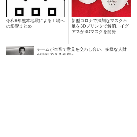
令和8年熊本地震による工場へ
新型コロナで深刻なマスク不
の影響まとめ
足を3Dプリンタで解消、イグ
アスが3Dマスクを開発
チームが本音で意見を交わし合い、多様な人財
が挑戦できる組織へ
PR(dentsu Japan)
【レベル14】生成AIを味方に、3D CADを使い
こなそう！
狭小な駐車場に、シャープがポールカメラ式製
品発表 市場シェア10％目指す