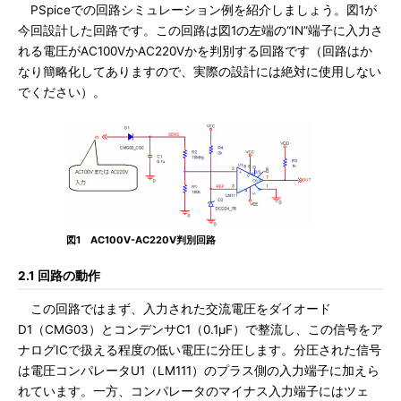
PSpiceでの回路シミュレーション例を紹介しましょう。図1が
今回設計した回路です。この回路は図1の左端の“IN”端子に入力さ
れる電圧がAC100VかAC220Vかを判別する回路です（回路はか
なり簡略化してありますので、実際の設計には絶対に使用しない
でください）。
図1 AC100V-AC220V判別回路
2.1 回路の動作
この回路ではまず、入力された交流電圧をダイオード
D1（CMG03）とコンデンサC1（0.1μF）で整流し、この信号をア
ナログICで扱える程度の低い電圧に分圧します。分圧された信号
は電圧コンパレータU1（LM111）のプラス側の入力端子に加えら
れています。一方、コンパレータのマイナス入力端子にはツェ