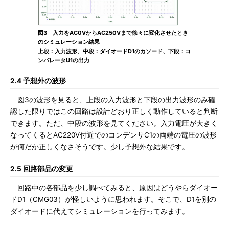
図3 入力をAC0VからAC250Vまで徐々に変化させたとき
のシミュレーション結果
上段：入力波形、中段：ダイオードD1のカソード、下段：コ
ンパレータU1の出力
2.4 予想外の波形
図3の波形を見ると、上段の入力波形と下段の出力波形のみ確
認した限りではこの回路は設計どおり正しく動作していると判断
できます。ただ、中段の波形を見てください。入力電圧が大きく
なってくるとAC220V付近でのコンデンサC1の両端の電圧の波形
が何だか正しくなさそうです。少し予想外な結果です。
2.5 回路部品の変更
回路中の各部品を少し調べてみると、原因はどうやらダイオー
ドD1（CMG03）が怪しいように思われます。そこで、D1を別の
ダイオードに代えてシミュレーションを行ってみます。