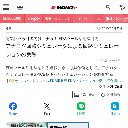
組み込み開発
メカ設計
製造マネジメント
モビリティ
FA
素材／化学
連載
2010年4月21日
電気回路設計者向け 実践！ EDAツール活用法（2）
アナログ回路シミュレータによる回路シミュレー
ションの実際
（1/2 ページ）
EDAツール活用法を知る連載。今回は具体例として、アナログ回
路シミュレータSPICEを使ったシミュレーションを紹介する
[
サイバネットシステム EDA事業部 EDAソリューション部 河合 孝
，
＠IT MONOist]
PC用表示
関連情報
Share
Post
LINE
Hatena
連載一覧