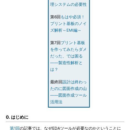
理システムの必要性
第6回
もはや必須！
プリント基板のノイ
ズ解析～EMI編～
第7回
プリント基板
を作ってみたらダメ
だった、では困る
――製造性解析と
は？
最終回
設計は終わっ
たのに図面作成の山
――図面作成ツール
活用法
0. はじめに
第1回
の記事では、なぜEDAツールが必要なのかということに