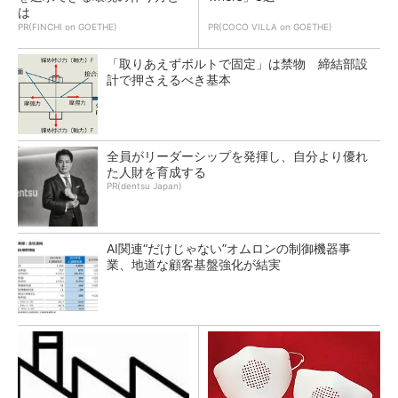
は
PR(FINCHI on GOETHE)
PR(COCO VILLA on GOETHE)
「取りあえずボルトで固定」は禁物 締結部設
計で押さえるべき基本
全員がリーダーシップを発揮し、自分より優れ
た人財を育成する
PR(dentsu Japan)
AI関連“だけじゃない”オムロンの制御機器事
業、地道な顧客基盤強化が結実