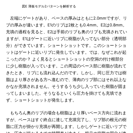
図E 薄板モデル2パターンを解析する
左端にゲートがあり、ベースの厚みはともに2.0mmですが、リ
ブの厚みが違います。E1のリブは2枚とも0.4mm。E2は0.8mm。
充填の過程を見ると、E2は手前のリブも奥のリブも充填されてい
ますが、E1はゲートに近いリブに樹脂が入ってない部分（透明部
分）ができています。ショートショットです。このショートショ
ットはゲートに近いリブに発生しています。では、なぜこれが起
こったのか？ よく見るとショートショットの空洞の付け根部分
に少し樹脂が入っています。この周辺のベース部に樹脂が流れて
きたとき、リブにも流れ込んだのです。しかし、同じ圧力では樹
脂はより厚さがある方へ進むので、薄肉のリブ部にはそれ以上な
かなか充填されません。そうするうち少し入っていた樹脂が固ま
ってしまいました。そうなるといくら圧力を掛けても充填でき
ず、ショートショットが発生します。
もちろん奥のリブの場合も樹脂はより厚いベース方向に流れま
すが、ベースはすぐ終点に達して充填完了し、リブ部の根元の樹
脂に圧力が掛かり充填が再開します。しかしゲートに近いリブで