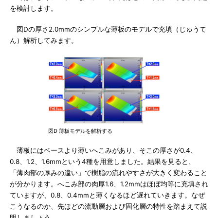
を検討します。
図Dの厚さ2.0mmのシンプルな薄板のモデルで充填（じゅうて
ん）解析してみます。
図D 薄板モデルを解析する
薄板にはベースより薄いへこみがあり、そこの厚さが0.4、
0.8、1.2、1.6mmという4種を用意しました。結果を見ると、
「薄肉部の厚みの違い」で樹脂の流れやすさが大きく変わること
が分かります。へこみ部の肉厚1.6、1.2mmはほぼ均等に充填され
ていますが、0.8、0.4mmと薄くなるほど遅れていきます。なぜ
こうなるのか、先ほどの流動層および固化層の特性を踏まえて説
明しましょう。