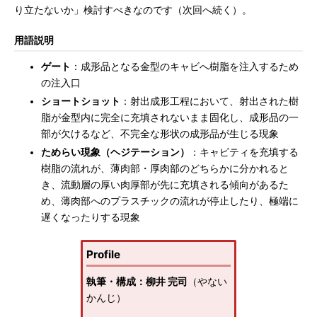
り立たないか」検討すべきなのです（次回へ続く）。
用語説明
ゲート
：成形品となる金型のキャビへ樹脂を注入するため
の注入口
ショートショット
：射出成形工程において、射出された樹
脂が金型内に完全に充填されないまま固化し、成形品の一
部が欠けるなど、不完全な形状の成形品が生じる現象
ためらい現象（ヘジテーション）
：キャビティを充填する
樹脂の流れが、薄肉部・厚肉部のどちらかに分かれると
き、流動層の厚い肉厚部が先に充填される傾向があるた
め、薄肉部へのプラスチックの流れが停止したり、極端に
遅くなったりする現象
Profile
執筆・構成：柳井 完司
（やない
かんじ）