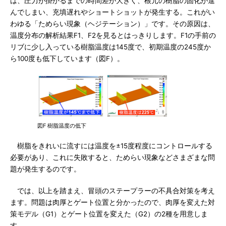
は、圧力が掛かるまでの時間差が大きく、根元の樹脂の固化が進
んでしまい、充填遅れやショートショットが発生する。これがい
わゆる「ためらい現象（ヘジテーション）」です。その原因は、
温度分布の解析結果F1、F2を見るとはっきりします。F1の手前の
リブに少し入っている樹脂温度は145度で、初期温度の245度か
ら100度も低下しています（図F）。
図F 樹脂温度の低下
樹脂をきれいに流すには温度を±15度程度にコントロールする
必要があり、これに失敗すると、ためらい現象などさまざまな問
題が発生するのです。
では、以上を踏まえ、冒頭のステープラーの不具合対策を考え
ます。問題は肉厚とゲート位置と分かったので、肉厚を変えた対
策モデル（G1）とゲート位置を変えた（G2）の2種を用意しま
す。