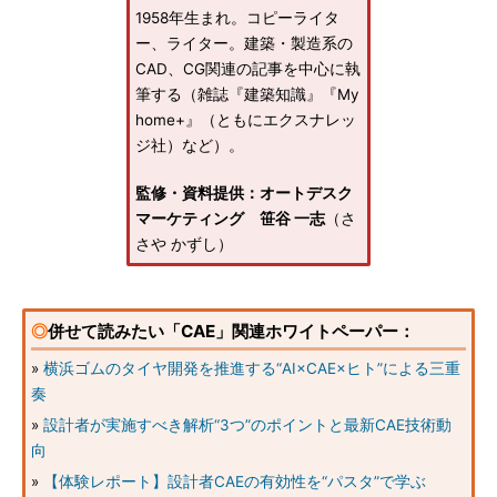
1958年生まれ。コピーライタ
ー、ライター。建築・製造系の
CAD、CG関連の記事を中心に執
筆する（雑誌『建築知識』『My
home+』（ともにエクスナレッ
ジ社）など）。
監修・資料提供：オートデスク
マーケティング 笹谷 一志
（さ
さや かずし）
◎
併せて読みたい「CAE」関連ホワイトペーパー：
»
横浜ゴムのタイヤ開発を推進する“AI×CAE×ヒト”による三重
奏
»
設計者が実施すべき解析“3つ”のポイントと最新CAE技術動
向
»
【体験レポート】設計者CAEの有効性を“パスタ”で学ぶ