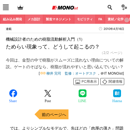
組み込み開発
メカ設計
製造マネジメント
モビリティ
FA
素材／化学
連載
2010年4月16日
機械設計者のための樹脂流動解析入門（1）
ためらい現象って、どうして起こるの？
（2/2 ページ）
今回は、金型の中で樹脂がスムーズに流れない理由についての解
説。ゲートのそばなら、樹脂が流れやすいと思い込んでいない？
[
柳井 完司 監修：オートデスク
，＠IT MONOist]
PC用表示
関連情報
Share
Post
LINE
Hatena
前のページへ
では、よりシンプルなモデルで、先ほどの「肉厚の薄さ」問題