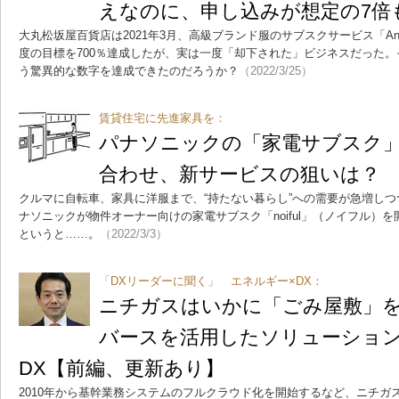
えなのに、申し込みが想定の7倍
大丸松坂屋百貨店は2021年3月、高級ブランド服のサブスクサービス「Anoth
度の目標を700％達成したが、実は一度「却下された」ビジネスだった。
う驚異的な数字を達成できたのだろうか？
（2022/3/25）
賃貸住宅に先進家具を：
パナソニックの「家電サブスク
合わせ、新サービスの狙いは？
クルマに自転車、家具に洋服まで、“持たない暮らし”への需要が急増し
ナソニックが物件オーナー向けの家電サブスク「noiful」（ノイフル）
というと……。
（2022/3/3）
「DXリーダーに聞く」 エネルギー×DX：
ニチガスはいかに「ごみ屋敷」
バースを活用したソリューショ
DX【前編、更新あり】
2010年から基幹業務システムのフルクラウド化を開始するなど、ニチガ