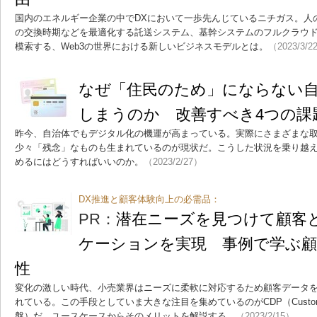
国内のエネルギー企業の中でDXにおいて一歩先んじているニチガス。人
の交換時期などを最適化する託送システム、基幹システムのフルクラウ
模索する、Web3の世界における新しいビジネスモデルとは。
（2023/3/2
なぜ「住民のため」にならない自
しまうのか 改善すべき4つの課
昨今、自治体でもデジタル化の機運が高まっている。実際にさまざまな
少々「残念」なものも生まれているのが現状だ。こうした状況を乗り越え
めるにはどうすればいいのか。
（2023/2/27）
DX推進と顧客体験向上の必需品：
PR：
潜在ニーズを見つけて顧客
ケーションを実現 事例で学ぶ顧
性
変化の激しい時代、小売業界はニーズに柔軟に対応するため顧客データ
れている。この手段としていま大きな注目を集めているのがCDP（Customer D
盤）だ。ユースケースからそのメリットを解説する。
（2023/2/15）