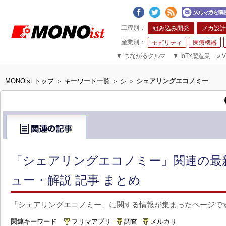
組み込み開発
メカ設計
モビリティ
医療機器
▼
つながるクルマ
▼
IoT×製造業
»
V
MONOist トップ
キーワード一覧
シ
シェアリングエコノミー
>
>
>
「シェアリングエコノミー」関連の最
ュー・解説 記事 まとめ
「シェアリングエコノミー」に関する情報が集まったページで
関連キーワード
フリマアプリ
調査
メルカリ