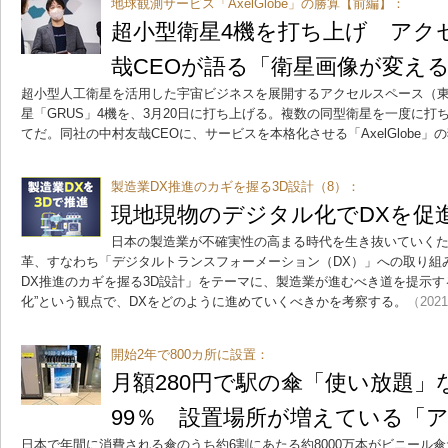
地球観測サービス「AxelGlobe」の勝算【前編】：
超小型衛星4機を打ち上げ アク
哉CEOが語る「衛星画像が変える
超小型人工衛星を活用した宇宙ビジネスを展開するアクセルスペース（
星「GRUS」4機を、3月20日に打ち上げる。複数の同型衛星を一度に
てだ。同社の中村友哉CEOに、サービスを本格化させる「AxelGlobe」
製造業DX推進のカギを握る3D設計（8）：
現地現物のデジタル化でDXを促
日本の製造業が不確実性の高まる時代を生き抜いていくた
革、すなわち「デジタルトランスフォーメーション（DX）」への取り組
DX推進のカギを握る3D設計」をテーマに、製造業が進むべき道を提示す
化”という観点で、DXをどのように進めていくべきかを考察する。
（2021
開始2年で800カ所に設置：
月額280円で駅の傘「使い放題」
99％ 設置場所が増えている「
日本で年間に消費される傘のうち約6割にあたる約8000万本がビニール