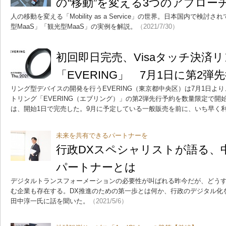
の“移動”を変える3つのアプロー
人の移動を変える「Mobility as a Service」の世界。日本国内で検
型MaaS」「観光型MaaS」の実例を解説。
（2021/7/30）
初回即日完売、Visaタッチ決済
「EVERING」 7月1日に第2弾
リング型デバイスの開発を行うEVERING（東京都中央区）は7月1日より
トリング「EVERING（エブリング）」の第2弾先行予約を数量限定で開始
は、開始1日で完売した。9月に予定している一般販売を前に、いち早く
未来を共有できるパートナーを
行政DXスペシャリストが語る、
パートナーとは
デジタルトランスフォーメーションの必要性が叫ばれる昨今だが、どう
む企業も存在する。DX推進のための第一歩とは何か、行政のデジタル化
田中淳一氏に話を聞いた。
（2021/5/6）