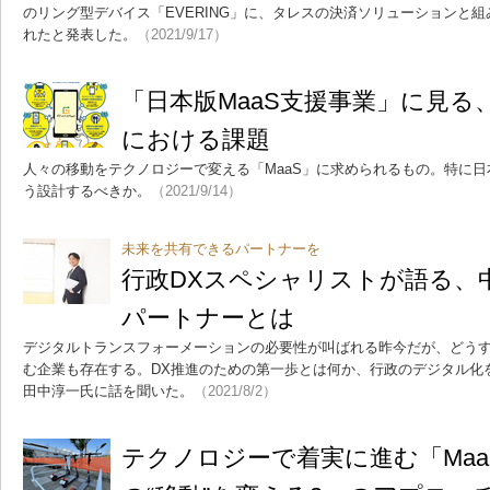
のリング型デバイス「EVERING」に、タレスの決済ソリューションと
れたと発表した。
（2021/9/17）
「日本版MaaS支援事業」に見
における課題
人々の移動をテクノロジーで変える「MaaS」に求められるもの。特に
う設計するべきか。
（2021/9/14）
未来を共有できるパートナーを
行政DXスペシャリストが語る、
パートナーとは
デジタルトランスフォーメーションの必要性が叫ばれる昨今だが、どう
む企業も存在する。DX推進のための第一歩とは何か、行政のデジタル化
田中淳一氏に話を聞いた。
（2021/8/2）
テクノロジーで着実に進む「Ma