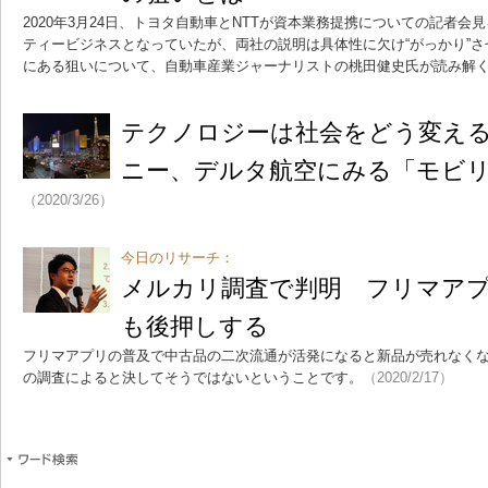
2020年3月24日、トヨタ自動車とNTTが資本業務提携についての記者
ティービジネスとなっていたが、両社の説明は具体性に欠け“がっかり”
にある狙いについて、自動車産業ジャーナリストの桃田健史氏が読み解
テクノロジーは社会をどう変え
ニー、デルタ航空にみる「モビ
（2020/3/26）
今日のリサーチ：
メルカリ調査で判明 フリマア
も後押しする
フリマアプリの普及で中古品の二次流通が活発になると新品が売れなく
の調査によると決してそうではないということです。
（2020/2/17）