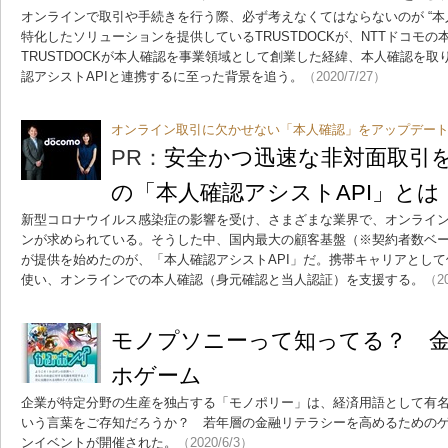
オンラインで取引や手続きを行う際、必ず考えなくてはならないのが “本
特化したソリューションを提供しているTRUSTDOCKが、NTTドコモの
TRUSTDOCKが本人確認を事業領域として創業した経緯、本人確認を
認アシストAPIと連携するに至った背景を追う。
（2020/7/27）
オンライン取引に欠かせない「本人確認」をアップデー
PR：
安全かつ迅速な非対面取引
の「本人確認アシストAPI」とは
新型コロナウイルス感染症の影響を受け、さまざまな業界で、オンライ
ンが求められている。そうした中、国内最大の顧客基盤（※契約者数ベース
が提供を始めたのが、「本人確認アシストAPI」だ。携帯キャリアとし
使い、オンラインでの本人確認（身元確認と当人認証）を支援する。
（20
モノプソニーって知ってる？ 
ホゲーム
企業が特定分野の生産を独占する「モノポリー」は、経済用語として有
いう言葉をご存知だろうか？ 若年層の金融リテラシーを高めるための
ンイベントが開催された。
（2020/6/3）