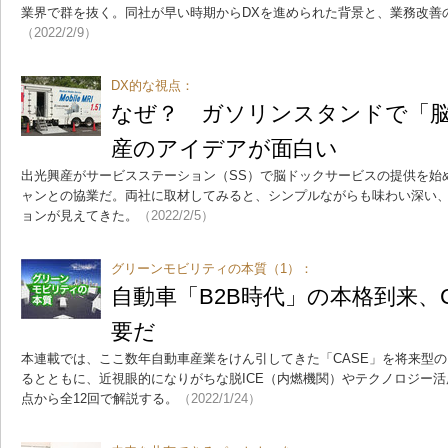
業界で群を抜く。同社が早い時期からDXを進められた背景と、業務改善
（2022/2/9）
DX的な視点：
なぜ？ ガソリンスタンドで「
産のアイデアが面白い
出光興産がサービスステーション（SS）で脳ドックサービスの提供を始
ャンとの協業だ。両社に取材してみると、シンプルながらも味わい深い、
ョンが見えてきた。
（2022/2/5）
グリーンモビリティの本質（1）：
自動車「B2B時代」の本格到来、
要だ
本連載では、ここ数年自動車産業をけん引してきた「CASE」を将来型の「B
るとともに、近視眼的になりがちな脱ICE（内燃機関）やテクノロジー
点から全12回で解説する。
（2022/1/24）