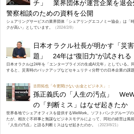
チ」 業界団体が運営企業を退会
警察相談のための資料を公開
シェアリングサービスの業界団体「シェアリングエコノミー協会」は「
クが高い」としています。
（2024/2/8）
日本オラクル社長が明かす「災
題」 24年は“復旧力”が試される
日本オラクルは24年を「エンタープライズの生成AI元年」としている。
すると、災害時のバックアップなどセキュリティ分野での日本企業の課
古田拓也「今更聞けないお金とビジネス」：
孫正義氏の「人生の汚点」 WeWo
の「判断ミス」はなぜ起きたか
世界各地でシェアオフィスを提供するWeWork。ソフトバンクグループの
たが、相次ぐ不祥事と無謀なビジネスモデルによって、同社の経営は風
「人生の汚点」と語る判断ミスはなぜ起きたのか。
（2023/8/21）