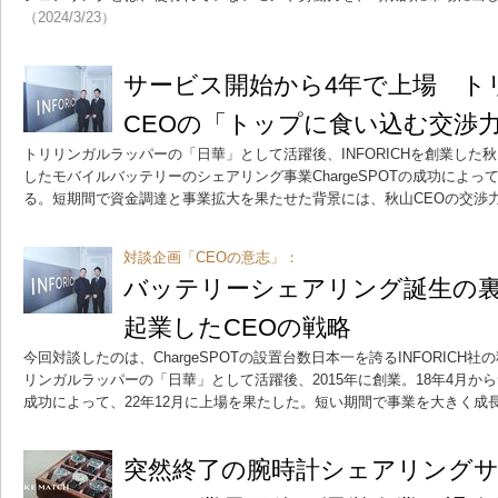
（2024/3/23）
サービス開始から4年で上場 ト
CEOの「トップに食い込む交渉
トリリンガルラッパーの「日華」として活躍後、INFORICHを創業した秋
したモバイルバッテリーのシェアリング事業ChargeSPOTの成功によっ
る。短期間で資金調達と事業拡大を果たせた背景には、秋山CEOの交渉
対談企画「CEOの意志」：
バッテリーシェアリング誕生の
起業したCEOの戦略
今回対談したのは、ChargeSPOTの設置台数日本一を誇るINFORICH社
リンガルラッパーの「日華」として活躍後、2015年に創業。18年4月からサ
成功によって、22年12月に上場を果たした。短い期間で事業を大きく成
突然終了の腕時計シェアリング