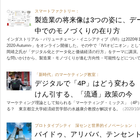
スマートファクトリー：
製造業の将来像は3つの姿に、デ
中でのモノづくりの在り方
インダストリアル・バリューチェーン・イニシアティブ（IVI）は2020年1
2020-Autumn-」をオンライン開催した。その中で「IVIオピニオン」と
岡靖之氏が「デジタル化とデータ化と価値経済の行方」をテーマに講演
な問いかけから、製造業・モノづくりが進む方向性・可能性などについ
「新時代」のマーケティング教室：
デジタルで「4P」はどう変わる
けん引する、「流通」政策の今
マーケティング理論として知られる「マーケティング・ミックス」（4P
る？ 東京都立大学経済経営学部の水越康介教授が解説する。
（2020/10
プロトタイプシティ 深センと世界的イノベーション ：
バイドゥ、アリババ、テンセント