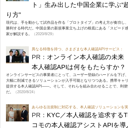
ト」生み出した中国企業に学ぶ“
り方”
現代は、手を動かして試作品を作る「プロトタイプ」の考え方が奏功し
勝利する時代だ。中国企業の新規事業立ち上げの根底にある「スピード
家が解説する。
（2020/8/29）
異なる特徴を持つ、さまざまな本人確認APIサービス：
PR：
オンライン本人確認の未来
本人確認APIは何をもたらすか？
オンラインサービスの事業者にとって、ユーザー登録のハードルを下げ
大幅に削減できるソリューションが入手可能となりつつある。携帯キャリ
提供する本人確認API――。そして、それらを組み合わせることで、利
だ。
（2020/8/24）
あらゆる法規制に対応する、本人確認ソリューションを
PR：
KYC／本人確認を追求するT
コモの本人確認アシストAPIを導