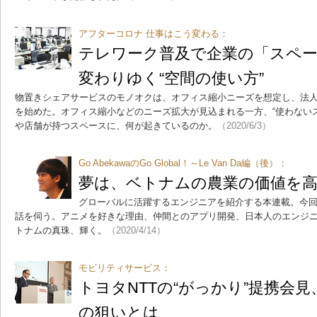
アフターコロナ 仕事はこう変わる：
テレワーク普及で企業の「スペ
変わりゆく“空間の使い方”
物置きシェアサービスのモノオクは、オフィス縮小ニーズを想定し、法
を始めた。オフィス縮小などのニーズ拡大が見込まれる一方、“使わない
や店舗が持つスペースに、何が起きているのか。
（2020/6/3）
Go AbekawaのGo Global！～Le Van Da編（後）：
夢は、ベトナムの農業の価値を
グローバルに活躍するエンジニアを紹介する本連載。今
話を伺う。アニメを好きな理由、仲間とのアプリ開発、日本人のエンジ
トナムの真珠、輝く。
（2020/4/14）
モビリティサービス：
トヨタNTTの“がっかり”提携会
の狙いとは