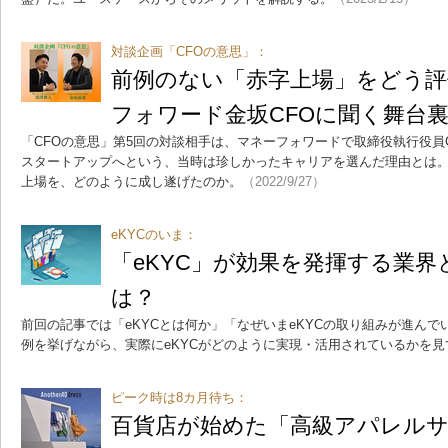
対談企画「CFOの意思」：
前例のない「赤字上場」をどう評
フォワード金坂CFOに聞く舞台
「CFOの意思」第5回の対談相手は、マネーフォワードで取締役執行役員
スタートアップへという、当時は珍しかったキャリアを選んだ理由とは
上場を、どのように成し遂げたのか。
（2022/9/27）
eKYCのいま：
「eKYC」が効果を発揮する業
は？
前回の記事では「eKYCとは何か」「なぜいまeKYCの取り組みが進ん
例を挙げながら、実際にeKYCがどのように実現・活用されているかを見
ピーク時は8カ月待ち：
百貨店が始めた「高級アパレルサ