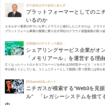
ガス会社はガス会社にあらず：
プラットフォーマーとしてのニ
いるのか
エネルギー業界の中でいち早くクラウドに移行したニチガスは、クラウ
プラットフォーム事業の展開に乗り出す同社のクラウド基盤刷新の取り
古田雄介のデステック探訪：
シェアリングサービス企業がオ
「メモリアール」を運営する理
亡くなったペットのメモリアルページを作れるSNS型サービス「メモリア
年が経とうとしている。コミュニティーとして順調に育つ背景には何が
DXSummit14レポート：
ニチガスが模索する“Web3を見
ル” 「レガシーシステムを捨て
由