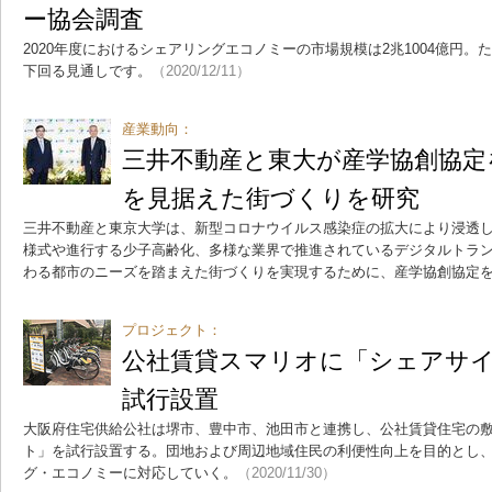
ー協会調査
2020年度におけるシェアリングエコノミーの市場規模は2兆1004億円
下回る見通しです。
（2020/12/11）
産業動向：
三井不動産と東大が産学協創協定を締
を見据えた街づくりを研究
三井不動産と東京大学は、新型コロナウイルス感染症の拡大により浸透
様式や進行する少子高齢化、多様な業界で推進されているデジタルトラ
わる都市のニーズを踏まえた街づくりを実現するために、産学協創協定
プロジェクト：
公社賃貸スマリオに「シェアサ
試行設置
大阪府住宅供給公社は堺市、豊中市、池田市と連携し、公社賃貸住宅の
ト」を試行設置する。団地および周辺地域住民の利便性向上を目的とし
グ・エコノミーに対応していく。
（2020/11/30）