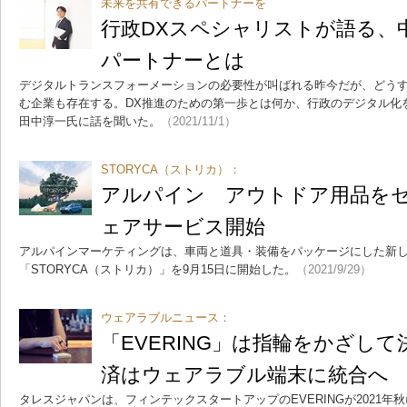
未来を共有できるパートナーを
行政DXスペシャリストが語る、
パートナーとは
デジタルトランスフォーメーションの必要性が叫ばれる昨今だが、どう
む企業も存在する。DX推進のための第一歩とは何か、行政のデジタル化
田中淳一氏に話を聞いた。
（2021/11/1）
STORYCA（ストリカ）：
アルパイン アウトドア用品を
ェアサービス開始
アルパインマーケティングは、車両と道具・装備をパッケージにした新
「STORYCA（ストリカ）」を9月15日に開始した。
（2021/9/29）
ウェアラブルニュース：
「EVERING」は指輪をかざし
済はウェアラブル端末に統合へ
タレスジャパンは、フィンテックスタートアップのEVERINGが2021