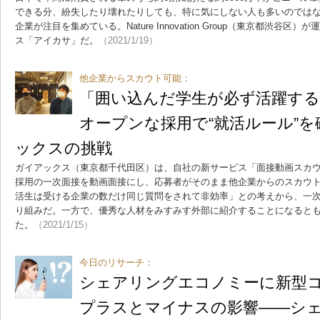
できる分、紛失したり壊れたりしても、特に気にしない人も多いのでは
企業が注目を集めている。Nature Innovation Group（東京都渋谷
ス「アイカサ」だ。
（2021/1/19）
他企業からスカウト可能：
「囲い込んだ学生が必ず活躍す
オープンな採用で“就活ルール”
ックスの挑戦
ガイアックス（東京都千代田区）は、自社の新サービス「面接動画スカ
採用の一次面接を動画面接にし、応募者がそのまま他企業からのスカウ
活生は受ける企業の数だけ同じ質問をされて非効率」との考えから、一
り組みだ。一方で、優秀な人材をみすみす外部に紹介することになると
た。
（2021/1/15）
今日のリサーチ：
シェアリングエコノミーに新型
プラスとマイナスの影響――シ