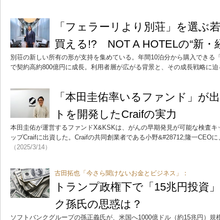
「フェラーリより別荘」を選ぶ若
買える!? NOT A HOTELの“新
別荘の新しい所有の形が支持を集めている。年間10泊分から購入できる「NO
で契約高約800億円に成長。利用者層が広がる背景と、その成長戦略に迫
「本田圭佑率いるファンド」が
トを開発したCraifの実力
本田圭佑が運営するファンドX&KSKは、がんの早期発見が可能な検査
ップCraifに出資した。Craifの共同創業者である小野&#28712;隆一C
（2025/3/14）
古田拓也「今さら聞けないお金とビジネス」：
トランプ政権下で「15兆円投資
ク孫氏の思惑は？
ソフトバンクグループの孫正義氏が、米国へ1000億ドル（約15兆円）