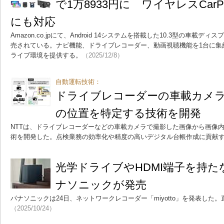
で1万8933円に ワイヤレスCarPlay＆
にも対応
Amazon.co.jpにて、Android 14システムを搭載した10.3型の車
売されている。ナビ機能、ドライブレコーダー、動画視聴機能を1台に集
ライブ環境を提供する。
（2025/12/8）
自動運転技術：
ドライブレコーダーの車載カメ
の位置を特定する技術を開発
NTTは、ドライブレコーダーなどの車載カメラで撮影した画像から画像
術を開発した。点検業務の効率化や精度の高いデジタル台帳作成に貢献
光学ドライブやHDMI端子を持
ナソニックが発売
パナソニックは24日、ネットワークレコーダー「miyotto」を発表した。直
（2025/10/24）