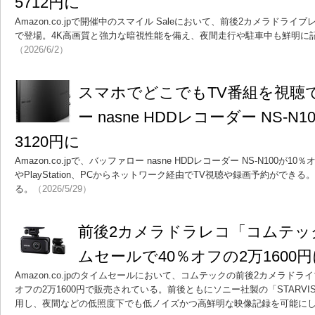
5712円に
Amazon.co.jpで開催中のスマイル Saleにおいて、前後2カメラドラ
で登場。4K高画質と強力な暗視性能を備え、夜間走行や駐車中も鮮明に
（2026/6/2）
スマホでどこでもTV番組を視聴
ー nasne HDDレコーダー NS-
3120円に
Amazon.co.jpで、バッファロー nasne HDDレコーダー NS-N100
やPlayStation、PCからネットワーク経由でTV視聴や録画予約ができる
る。
（2026/5/29）
前後2カメラドラレコ「コムテック 
ムセールで40％オフの2万1600
Amazon.co.jpのタイムセールにおいて、コムテックの前後2カメラドライ
オフの2万1600円で販売されている。前後ともにソニー社製の「STARVI
用し、夜間などの低照度下でも低ノイズかつ高鮮明な映像記録を可能に