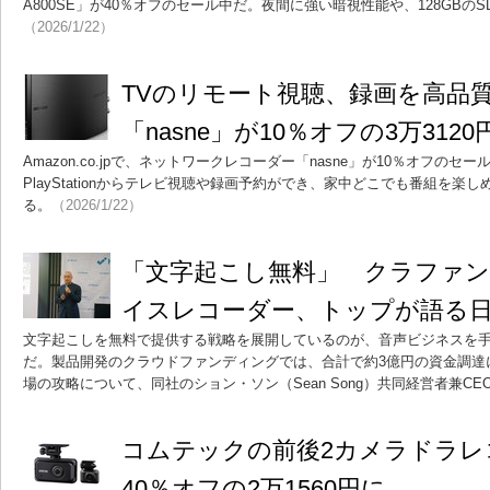
A800SE」が40％オフのセール中だ。夜間に強い暗視性能や、128GB
（2026/1/22）
TVのリモート視聴、録画を高品質
「nasne」が10％オフの3万3120
Amazon.co.jpで、ネットワークレコーダー「nasne」が10％オフの
PlayStationからテレビ視聴や録画予約ができ、家中どこでも番組を
る。
（2026/1/22）
「文字起こし無料」 クラファン
イスレコーダー、トップが語る
文字起こしを無料で提供する戦略を展開しているのが、音声ビジネスを手掛
だ。製品開発のクラウドファンディングでは、合計で約3億円の資金調達
場の攻略について、同社のション・ソン（Sean Song）共同経営者兼C
コムテックの前後2カメラドラレコ
40％オフの2万1560円に