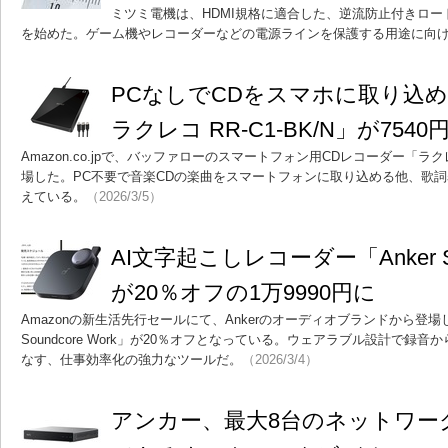
ミツミ電機は、HDMI規格に適合した、逆流防止付きロード
を始めた。ゲーム機やレコーダーなどの電源ラインを保護する用途に向
PCなしでCDをスマホに取り込
ラクレコ RR-C1-BK/N」が754
Amazon.co.jpで、バッファローのスマートフォン用CDレコーダー「ラクレコ 
場した。PC不要で音楽CDの楽曲をスマートフォンに取り込める他、歌
えている。
（2026/3/5）
AI文字起こしレコーダー「Anker Sou
が20％オフの1万9990円に
Amazonの新生活先行セールにて、Ankerのオーディオブランドから登場し
Soundcore Work」が20％オフとなっている。ウェアラブル設計で録
なす、仕事効率化の強力なツールだ。
（2026/3/4）
アンカー、最大8台のネットワー