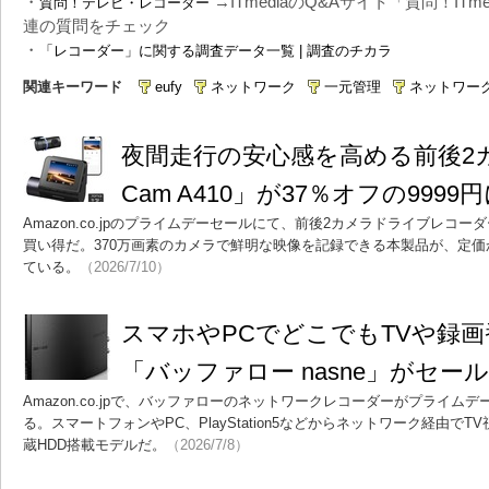
・
→ITmediaのQ&Aサイト「質問！IT
質問！テレビ・レコーダー
連の質問をチェック
・
「レコーダー」に関する調査データ一覧 | 調査のチカラ
関連キーワード
eufy
ネットワーク
一元管理
ネットワー
夜間走行の安心感を高める前後2カメラ
Cam A410」が37％オフの9999
Amazon.co.jpのプライムデーセールにて、前後2カメラドライブレコーダー「70
買い得だ。370万画素のカメラで鮮明な映像を記録できる本製品が、定価か
ている。
（2026/7/10）
スマホやPCでどこでもTVや録
「バッファロー nasne」がセール
Amazon.co.jpで、バッファローのネットワークレコーダーがプライム
る。スマートフォンやPC、PlayStation5などからネットワーク経由で
蔵HDD搭載モデルだ。
（2026/7/8）