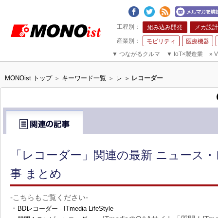
組み込み開発
メカ設計
モビリティ
医療機器
▼
つながるクルマ
▼
IoT×製造業
»
V
MONOist トップ
キーワード一覧
レ
レコーダー
>
>
>
「レコーダー」関連の最新 ニュース・
事 まとめ
-こちらもご覧ください-
・
BDレコーダー - ITmedia LifeStyle