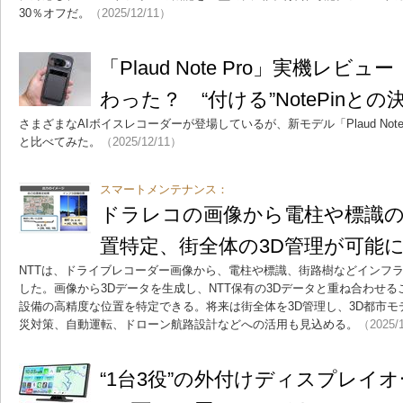
30％オフだ。
（2025/12/11）
「Plaud Note Pro」実機レ
わった？ “付ける”NotePinと
さまざまなAIボイスレコーダーが登場しているが、新モデル「Plaud Not
と比べてみた。
（2025/12/11）
スマートメンテナンス：
ドラレコの画像から電柱や標識の
置特定、街全体の3D管理が可能
NTTは、ドライブレコーダー画像から、電柱や標識、街路樹などインフ
した。画像から3Dデータを生成し、NTT保有の3Dデータと重ね合わせ
設備の高精度な位置を特定できる。将来は街全体を3D管理し、3D都市
災対策、自動運転、ドローン航路設計などへの活用も見込める。
（2025/
“1台3役”の外付けディスプレイ