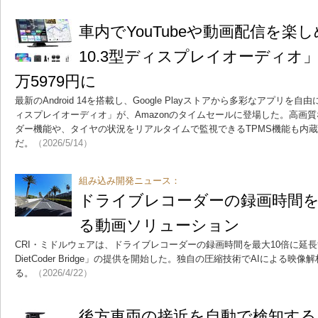
車内でYouTubeや動画配信を楽し
10.3型ディスプレイオーディオ
万5979円に
最新のAndroid 14を搭載し、Google Playストアから多彩なアプリを自由
ィスプレイオーディオ」が、Amazonのタイムセールに登場した。高画
ダー機能や、タイヤの状況をリアルタイムで監視できるTPMS機能も内蔵し
だ。
（2026/5/14）
組み込み開発ニュース：
ドライブレコーダーの録画時間を
る動画ソリューション
CRI・ミドルウェアは、ドライブレコーダーの録画時間を最大10倍に延長
DietCoder Bridge」の提供を開始した。独自の圧縮技術でAIによる
る。
（2026/4/22）
後方車両の接近を自動で検知す