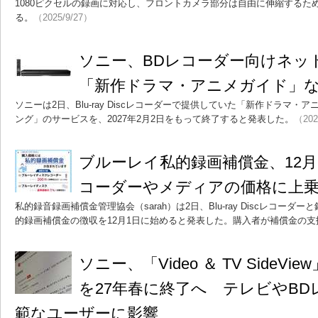
1080ピクセルの録画に対応し、フロントカメラ部分は自由に伸縮するた
る。
（2025/9/27）
ソニー、BDレコーダー向けネ
「新作ドラマ・アニメガイド」な
ソニーは2日、Blu-ray Discレコーダーで提供していた「新作ドラマ
ング」のサービスを、2027年2月2日をもって終了すると発表した。
（202
ブルーレイ私的録画補償金、12
コーダーやメディアの価格に上
私的録音録画補償金管理協会（sarah）は2日、Blu-ray Discレコー
的録画補償金の徴収を12月1日に始めると発表した。購入者が補償金の
ソニー、「Video ＆ TV Side
を27年春に終了へ テレビやBDレ
範なユーザーに影響