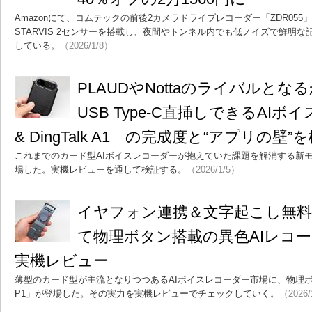
Amazonにて、コムテックの前後2カメラドライブレコーダー「ZDR055
STARVIS 2センサーを搭載し、夜間やトンネル内でも低ノイズで鮮明
している。
（2026/1/8）
PLAUDやNottaのライバルと
USB Type-C直挿しできるAIボ
& DingTalk A1」の完成度と“アプリの壁”
これまでのカード型AIボイスレコーダーが抱えていた課題を解消する新モデル「TAL
場した。実機レビューを通して検証する。
（2026/1/5）
イヤフォン連携＆文字起こし無料
て物理ボタン搭載の異色AIレコーダー
実機レビュー
薄型のカード型が主流となりつつあるAIボイスレコーダー市場に、物理ボタ
P1」が登場した。その実力を実機レビューでチェックしていく。
（2026/