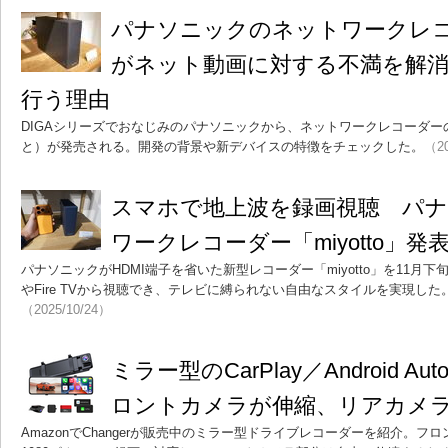
パナソニックのネットワークレコーダ
がネット動画に対する不満を解
行う理由
DIGAシリーズでおなじみのパナソニックから、ネットワークレコーダーの新
と）が発売される。開発の背景や新デバイスの特徴をチェックした。
（20
スマホで地上波を録画視聴 パ
ワークレコーダー「miyotto」発表
パナソニックがHDMI端子を省いた新型レコーダー「miyotto」を11月下
やFire TVから視聴でき、テレビに縛られない自由なスタイルを実現した。
（2025/10/24）
ミラー型のCarPlay／Android 
ロントカメラが伸縮、リアカメ
AmazonでChangerが販売中のミラー型ドライブレコーダーを紹介。フロ