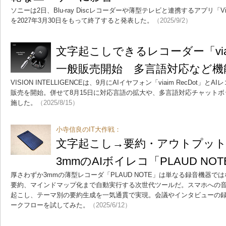
ソニーは2日、Blu-ray Discレコーダーや薄型テレビと連携するアプリ「Vide
を2027年3月30日をもって終了すると発表した。
（2025/9/2）
文字起こしできるレコーダー「viaim
一般販売開始 多言語対応など機
VISION INTELLIGENCEは、9月にAIイヤフォン「viaim RecDot」とAIレ
販売を開始。併せて8月15日に対応言語の拡大や、多言語対応チャット
施した。
（2025/8/15）
小寺信良のIT大作戦：
文字起こし→要約・アウトプッ
3mmのAIボイレコ「PLAUD N
厚さわずか3mmの薄型レコーダ「PLAUD NOTE」は単なる録音機器で
要約、マインドマップ化まで自動実行する次世代ツールだ。スマホへの
起こし、テーマ別の要約生成を一気通貫で実現。会議やインタビューの
ークフローを試してみた。
（2025/6/12）