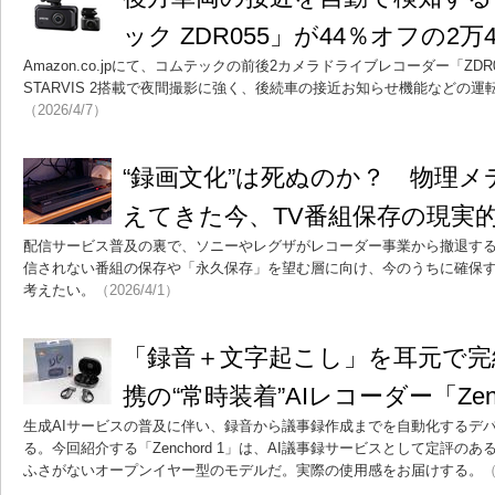
ック ZDR055」が44％オフの2万
Amazon.co.jpにて、コムテックの前後2カメラドライブレコーダー「ZD
STARVIS 2搭載で夜間撮影に強く、後続車の接近お知らせ機能などの
（2026/4/7）
“録画文化”は死ぬのか？ 物理
えてきた今、TV番組保存の現実
配信サービス普及の裏で、ソニーやレグザがレコーダー事業から撤退す
信されない番組の保存や「永久保存」を望む層に向け、今のうちに確保す
考えたい。
（2026/4/1）
「録音＋文字起こし」を耳元で完結
携の“常時装着”AIレコーダー「Zenc
生成AIサービスの普及に伴い、録音から議事録作成までを自動化するデ
る。今回紹介する「Zenchord 1」は、AI議事録サービスとして定評のあ
ふさがないオープンイヤー型のモデルだ。実際の使用感をお届けする。
（