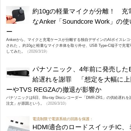
約10gの軽量マイクが分離！ 
なAnker「Soundcore Wor
ー
Ankerから、マイクと充電ケースが分離する独自デザインのAIボイスレコーダー
された 。約10gと軽量なマイク本体を取り外せ、USB Type-C端子で
してみた。
（2026/3/19）
パナソニック、4年前に発売した
給遅れを謝罪 「想定を大幅に上
ーやTVS REGZAの撤退が影響か
パナソニックは6日、Blu-ray Discレコーダー「DMR-ZR1」の供給
注文」が原因という。
（2026/3/10）
電流制限で電源系統の回路を保護：
HDMI適合のロードスイッチIC