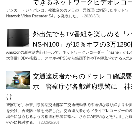
できるネットワークビデオレコ
アンカー・ジャパンは、複数台のカメラの一元管理に対応したネットワーク
Network Video Recorder S4」を発表した。
（2026/3/3）
外出先でもTV番組を楽しめる「バッ
NS-N100」が15％オフの3万128
Amazonの新生活先行セールで、ネットワークレコーダー「nasne」が1
大容量HDDを搭載し、スマホやPS5から録画予約やTV視聴ができる人気
交通違反者からのドラレコ確認
示 警察庁が各都道府県警に 神
け
警察庁が、神奈川県警察交通部第二交通機動隊で不適切な取り締まりや
を受け、再発防止策を発表した。交通違反者からドライブレコーダーの
場合には応じるよう各都道府県警に指示。さらにAI技術などを活用した
やかに検討する。
（2026/2/20）