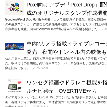
Pixel向けアプデ「Pixel Drop
成のオリジナルスタンプ作成機
GoogleがPixel Drop 6月版を発表。カメラ撮影ガイド機能、重要な連絡先を管
のAI生成ステッカー作成などの新機能を追加。アクセシビリティ向上や
音声機能も強化。同時にAndroid 16の対応端末への展開も開始した。
（20
車内2カメラ搭載ドライブレコーダー
発売 夜間やトンネル内の映像も
セルスター工業は、前方と車内側を同時に録画できる2カメラ搭載ドライブレ
売。取り付けの自由度が高い専用マウントベースを採用し、光量の少な
像を記録できる。
（2025/5/20）
ワンセグ録画やドラレコ機能を搭
ルナビ発売 OVERTIMEから
ダイアモンドヘッドは、OVERTIMEブランドから7型ポータブルナビを
画、各種メディア再生に加え、本体背面の100万画素カメラで走行中の
ー機能も備える。
（2025/3/31）