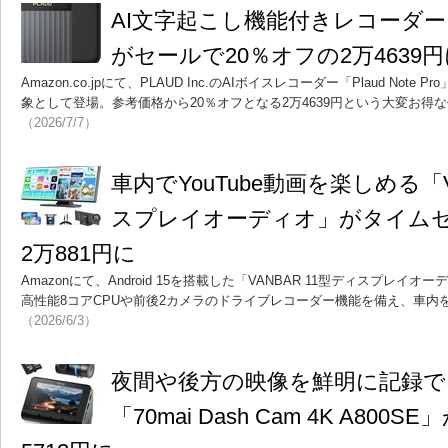
AI文字起こし機能付きレコーダー「Pla
がセールで20％オフの2万4639
Amazon.co.jpにて、PLAUD Inc.のAIボイスレコーダー「Plaud No
象として登場。参考価格から20％オフとなる2万4639円という大変お得
（2026/7/7）
車内でYouTube動画を楽しめる「V
スプレイオーディオ」がタイムセ
2万881円に
Amazonにて、Android 15を搭載した「VANBAR 11型ディスプレイ
高性能8コアCPUや前後2カメラのドライブレコーダー機能を備え、車内
（2026/6/3）
夜間や後方の映像を鮮明に記録
「70mai Dash Cam 4K A800