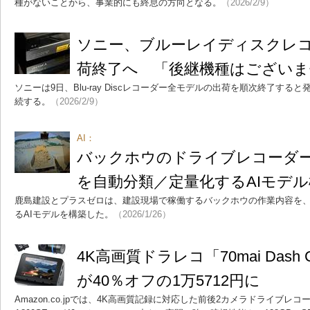
種がないことから、事業的にも終息の方向となる。
（2026/2/9）
ソニー、ブルーレイディスクレ
荷終了へ 「後継機種はございま
ソニーは9日、Blu-ray Discレコーダー全モデルの出荷を順次終了す
続する。
（2026/2/9）
AI：
バックホウのドライブレコーダ
を自動分類／定量化するAIモデ
鹿島建設とプラスゼロは、建設現場で稼働するバックホウの作業内容を
るAIモデルを構築した。
（2026/1/26）
4K高画質ドラレコ「70mai Dash C
が40％オフの1万5712円に
Amazon.co.jpでは、4K高画質記録に対応した前後2カメラドライブレコーダー「