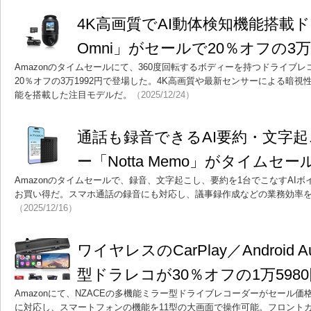
4K高画質でAI動体検知機能搭載ドラ
Omni」がセールで20％オフの3万
Amazonのタイムセールにて、360度回転するボディーを持つドライブレコーダ
20％オフの3万1992円で登場した。4K高画質や最新センサーによる暗視
能を搭載した注目モデルだ。
（2025/12/24）
通話も録音できるAI要約・文字
ー「Notta Memo」がタイムセー
Amazonのタイムセールで、録音、文字起こし、要約を1台でこなすAIボイス
お買い得だ。スマホ通話の録音にも対応し、議事録作成などの業務効率
（2025/12/16）
ワイヤレスのCarPlay／Android
型ドラレコが30％オフの1万598
Amazonにて、NZACEの多機能ミラー型ドライブレコーダーがセール価格で登場。C
に対応し、スマートフォンの機能を11型の大画面で操作可能。フロント