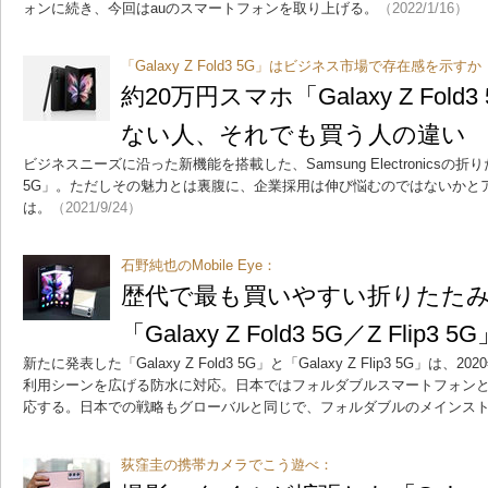
ォンに続き、今回はauのスマートフォンを取り上げる。
（2022/1/16）
「Galaxy Z Fold3 5G」はビジネス市場で存在感を示す
約20万円スマホ「Galaxy Z Fol
ない人、それでも買う人の違い
ビジネスニーズに沿った新機能を搭載した、Samsung Electronicsの折りたた
5G」。ただしその魅力とは裏腹に、企業採用は伸び悩むのではないかと
は。
（2021/9/24）
石野純也のMobile Eye：
歴代で最も買いやすい折りたた
「Galaxy Z Fold3 5G／Z Flip3
新たに発表した「Galaxy Z Fold3 5G」と「Galaxy Z Flip3 5G」
利用シーンを広げる防水に対応。日本ではフォルダブルスマートフォン
応する。日本での戦略もグローバルと同じで、フォルダブルのメインス
荻窪圭の携帯カメラでこう遊べ：