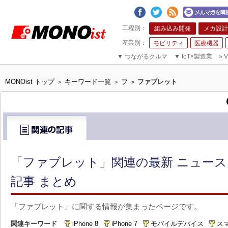
組み込み開発
メカ設計
モビリティ
医療機器
▼
つながるクルマ
▼
IoT×製造業
»
V
MONOist トップ
キーワード一覧
フ
ファブレット
>
>
>
「ファブレット」関連の最新 ニュー
記事 まとめ
「ファブレット」に関する情報が集まったページです。
関連キーワード
iPhone 8
iPhone 7
モバイルデバイス
ス