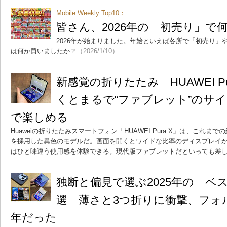
Mobile Weekly Top10：
皆さん、2026年の「初売り」で
2026年が始まりました。年始といえば各所で「初売り」
は何か買いましたか？
（2026/1/10）
新感覚の折りたたみ「HUAWEI P
くとまるで“ファブレット”のサ
で楽しめる
Huaweiの折りたたみスマートフォン「HUAWEI Pura X」は、これ
を採用した異色のモデルだ。画面を開くとワイドな比率のディスプレイ
はひと味違う使用感を体験できる。現代版ファブレットだといっても差
独断と偏見で選ぶ2025年の「ベ
選 薄さと3つ折りに衝撃、フォ
年だった