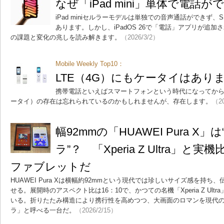
なぜ「iPad mini」単体で電話
iPad miniセルラーモデルは単独での音声通話ができず
あります。しかし、iPadOS 26で「電話」アプリが追
の課題と変化の兆しを読み解きます。
（2026/3/2）
Mobile Weekly Top10：
LTE（4G）にもケータイはありま
携帯電話といえばスマートフォンという時代になってか
ータイ）の存在は忘れられているのかもしれませんが、存在します。
（20
幅92mmの「HUAWEI Pura X
ラ”？ 「Xperia Z Ultra」
ファブレットだ
HUAWEI Pura Xは横幅約92mmという現代では珍しいサイズ感を持
せる。展開時のアスペクト比は16：10で、かつての名機「Xperia Z Ul
いる。折りたたみ構造により携行性を高めつつ、大画面のロマンを現代
ラ」と呼べる一台だ。
（2026/2/15）