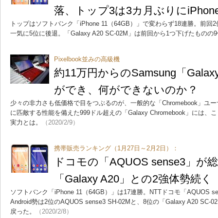
落、トップ3は3カ月ぶりにiPhon
トップはソフトバンク「iPhone 11（64GB）」で変わらず18連勝。前回2位の「
一気に5位に後退。「Galaxy A20 SC-02M」は前回から1つ下げたもの
Pixelbook並みの高級機
約11万円からのSamsung「Galaxy
ができ、何ができないのか？
少々の非力さも低価格で目をつぶるのが、一般的な「Chromebook」ユ
に匹敵する性能を備えた999ドル超えの「Galaxy Chromebook」に
実力とは。
（2020/2/9）
携帯販売ランキング（1月27日～2月2日）：
ドコモの「AQUOS sense3」
「Galaxy A20」との2強体勢続く
ソフトバンク「iPhone 11（64GB）」は17連勝。NTTドコモ「AQUOS s
Android勢は2位のAQUOS sense3 SH-02Mと、8位の「Galaxy A20
戻った。
（2020/2/8）