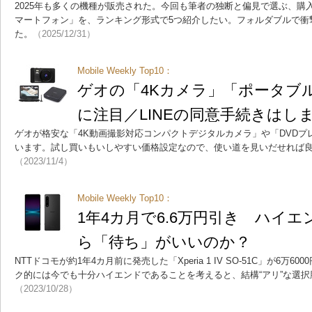
2025年も多くの機種が販売された。今回も筆者の独断と偏見で選ぶ、購
マートフォン」を、ランキング形式で5つ紹介したい。フォルダブルで衝
た。
（2025/12/31）
Mobile Weekly Top10：
ゲオの「4Kカメラ」「ポータブ
に注目／LINEの同意手続きはし
ゲオが格安な「4K動画撮影対応コンパクトデジタルカメラ」や「DVD
います。試し買いもいしやすい価格設定なので、使い道を見いだせれば
（2023/11/4）
Mobile Weekly Top10：
1年4カ月で6.6万円引き ハイ
ら「待ち」がいいのか？
NTTドコモが約1年4カ月前に発売した「Xperia 1 IV SO-51C」が6
ク的には今でも十分ハイエンドであることを考えると、結構“アリ”な選
（2023/10/28）