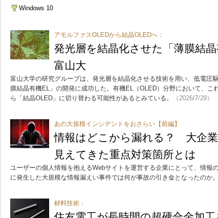
Windows 10
アモルファスOLEDから結晶OLEDへ：
発光層を結晶化させた「薄膜結晶
富山大
富山大学の研究グループは、発光層を結晶化させる技術を用い、低電圧
膜結晶有機EL」の開発に成功した。有機EL（OLED）分野において、こ
ら「結晶OLED」に切り替わる可能性があるとみている。
（2026/7/29）
あの大規模インシデントをおさらい【前編】
情報はどこから漏れる？ 大企
見えてきた重点対策箇所とは
ユーザーの個人情報を抱えるWebサイトを運営する企業にとって、情報
に発生した大規模な情報漏えい事件では何が事故の引き金となったのか。
材料技術：
住友電工が長時間の超硬合金加工