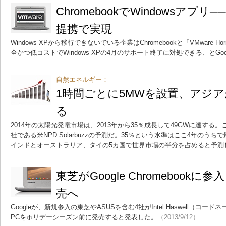
ChromebookでWindowsアプリ──
提携で実現
Windows XPから移行できないでいる企業はChromebookと「VMware Ho
全かつ低コストでWindows XPの4月のサポート終了に対処できる、とGoo
自然エネルギー：
1時間ごとに5MWを設置、アジ
る
2014年の太陽光発電市場は、2013年から35％成長して49GWに達す
社である米NPD Solarbuzzの予測だ。35％という水準はここ4年のう
インドとオーストラリア、タイの5カ国で世界市場の半分を占めると予測
東芝がGoogle Chromebookに参
売へ
Googleが、新規参入の東芝やASUSを含む4社がIntel Haswell（コード
PCをホリデーシーズン前に発売すると発表した。
（2013/9/12）