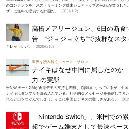
のコンテンツを、米ストリーミング端末シェアトップのRokuが買収した。Ro
ザーに無料で提供する計画だ。
（2021/1/9）
高橋メアリージュン、6日の断食
告 “ジョジョ立ち”で抜群なス
キレッキレだ。
（2020/6/15）
世界を読み解くニュース・サロン：
ナイキはなぜ中国に屈したのか 
力”の実態
米NBAチームGMが香港デモの支持を表明して騒動になっているが、中
ナイキはダンマリを決め込んでいる。社会的なメッセージを発信してき
れると口をつぐんでしまう。そこに中国ビジネスの難しさがある。
（201
「Nintendo Switch」、米国で
超でゲーム端末として最速ペー