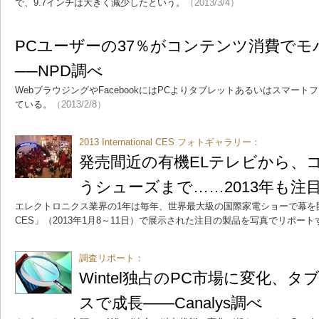
で、9.7インチは大きく減少したという。
（2013/3/4）
PCユーザーの37％がコンテンツ消費でモ
──NPD調べ
WebブラウジングやFacebookにはPCよりタブレットあるいはスマー
ている。
（2013/2/8）
2013 International CES フォトギャラリー：
発売間近の有機ELテレビから、
うシューズまで……2013年も注
エレクトロニクス業界の1年は毎年、世界最大級の国際家電ショーで幕を開ける。「20
CES」（2013年1月8～11日）で展示された注目の製品を写真でリポート
調査リポート：
Wintel独占のPC市場に変化、
スで成長――Canalys調べ