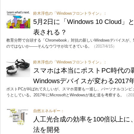
鈴木淳也の「Windowsフロントライン」：
5月2日に「Windows 10 Cloud」
表される？
教育分野で台頭する「Chromebook」対抗の新しいWindowsデバイスが、5
のではないか――そんなウワサが出てきている。
（2017/4/15）
鈴木淳也の「Windowsフロントライン」：
スマホは本当にポストPC時代
Windowsデバイスが変わる2017
ポストPCが叫ばれて久しいが、スマホ需要も一巡し、パーソナルコンピ
うとしている。2017年にMicrosoftとWindowsが進む道を考察する。
（201
自然エネルギー：
人工光合成の効率を100倍以上に
法を開発