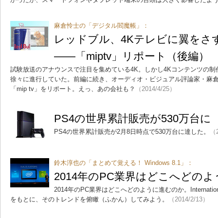
麻倉怜士の「デジタル閻魔帳」：
レッドブル、4Kテレビに翼をさ
――「miptv」リポート（後編）
試験放送のアナウンスで注目を集めている4K。しかし4Kコンテンツの
徐々に進行していた。前編に続き、オーディオ・ビジュアル評論家・麻
「mip tv」をリポート。えっ、あの会社も？
（2014/4/25）
PS4の世界累計販売が530万台に
PS4の世界累計販売が2月8日時点で530万台に達した。
（2
鈴木淳也の「まとめて覚える！ Windows 8.1」：
2014年のPC業界はどこへどの
2014年のPC業界はどこへどのように進むのか。Internati
をもとに、そのトレンドを俯瞰（ふかん）してみよう。
（2014/2/13）