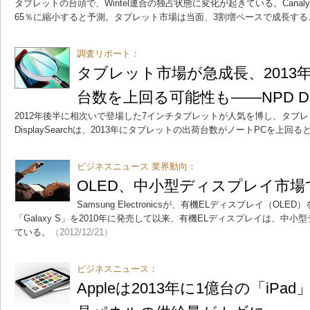
タブレットの台頭で、Wintel連合の独占状態に変化が起きている。Canalys
65％に縮小すると予測。タブレット市場は当面、3割増ペースで成長する
調査リポート：
タブレット市場が急成長、2013
台数を上回る可能性も――NPD Disp
2012年後半に相次いで登場した7インチタブレットが人気を博し、タブレ
DisplaySearchは、2013年にタブレットの出荷台数がノートPCを上回
ビジネスニュース 業界動向：
OLED、中小型ディスプレイ市
Samsung Electronicsが、有機ELディスプレイ（O
「Galaxy S」を2010年に発売して以来、有機ELディスプレイは、中
ている。
（2012/12/21）
ビジネスニュース：
Appleは2013年に1億台の「iP