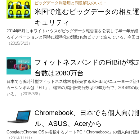
ビッグデータ利活用と問題解決のいま：
米国で進むビッグデータの相互
キュリティ
2014年5月にホワイトハウスがビッグデータ報告書を公表して早一年が
るイノベーションと同時に標準化の活動も急ピッチで進んでいる。今回
（2015/5/13）
フィットネスバンドのFitBitが
台数は2080万台
日本でも腕時計型フィットネス端末を販売する米FitBitがニューヨーク
カーシンボルは「FIT」。端末の累計販売台数は2080万台で、2014年の
いる。
（2015/5/8）
Chromebook、日本でも個人向
ル、ASUS、Acerから
GoogleのChrome OSを搭載するノートPC「Chromebook」の個人
（2014/11/11）