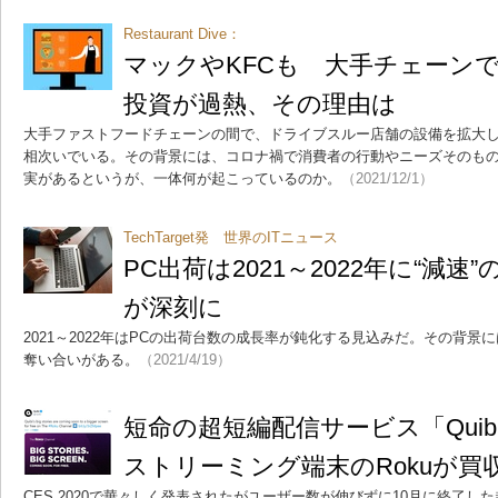
Restaurant Dive：
マックやKFCも 大手チェーンで
投資が過熱、その理由は
大手ファストフードチェーンの間で、ドライブスルー店舗の設備を拡大し
相次いでいる。その背景には、コロナ禍で消費者の行動やニーズそのも
実があるというが、一体何が起こっているのか。
（2021/12/1）
TechTarget発 世界のITニュース
PC出荷は2021～2022年に“減
が深刻に
2021～2022年はPCの出荷台数の成長率が鈍化する見込みだ。その背景
奪い合いがある。
（2021/4/19）
短命の超短編配信サービス「Qui
ストリーミング端末のRokuが買
CES 2020で華々しく発表されたがユーザー数が伸びずに10月に終了した