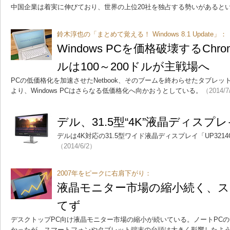
中国企業は着実に伸びており、世界の上位20社を独占する勢いがあると
鈴木淳也の「まとめて覚える！ Windows 8.1 Update」：
Windows PCを価格破壊するChr
ルは100～200ドルが主戦場へ
PCの低価格化を加速させたNetbook、そのブームを終わらせたタブレット、
より、Windows PCはさらなる低価格化へ向かおうとしている。
（2014/7
デル、31.5型“4K”液晶ディスプ
デルは4K対応の31.5型ワイド液晶ディスプレイ「UP321
（2014/6/2）
2007年をピークに右肩下がり：
液晶モニター市場の縮小続く、ス
てず
デスクトップPC向け液晶モニター市場の縮小が続いている。ノートPC
かったが、スマートフォンやタブレット端末の台頭は大きく影響したよ