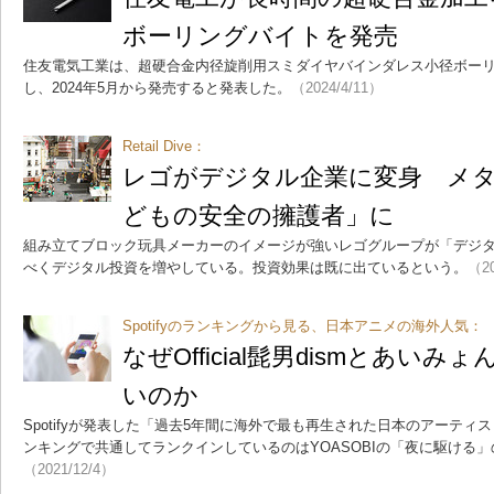
ボーリングバイトを発売
住友電気工業は、超硬合金内径旋削用スミダイヤバインダレス小径ボーリ
し、2024年5月から発売すると発表した。
（2024/4/11）
Retail Dive：
レゴがデジタル企業に変身 メ
どもの安全の擁護者」に
組み立てブロック玩具メーカーのイメージが強いレゴグループが「デジ
べくデジタル投資を増やしている。投資効果は既に出ているという。
（20
Spotifyのランキングから見る、日本アニメの海外人気：
なぜOfficial髭男dismとあい
いのか
Spotifyが発表した「過去5年間に海外で最も再生された日本のアーテ
ンキングで共通してランクインしているのはYOASOBIの「夜に駆ける
（2021/12/4）