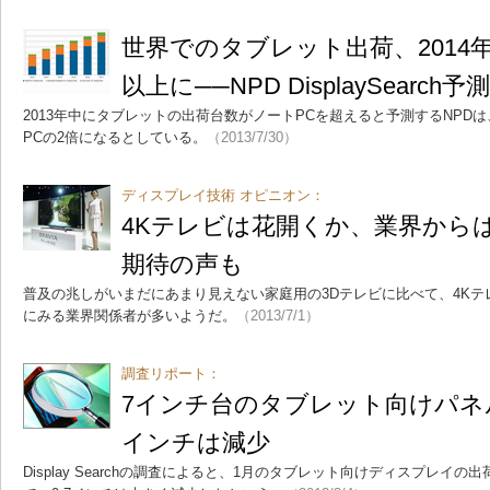
世界でのタブレット出荷、2014
以上に──NPD DisplaySearch予測
2013年中にタブレットの出荷台数がノートPCを超えると予測するNPDは
PCの2倍になるとしている。
（2013/7/30）
ディスプレイ技術 オピニオン：
4Kテレビは花開くか、業界から
期待の声も
普及の兆しがいまだにあまり見えない家庭用の3Dテレビに比べて、4K
にみる業界関係者が多いようだ。
（2013/7/1）
調査リポート：
7インチ台のタブレット向けパネル
インチは減少
Display Searchの調査によると、1月のタブレット向けディスプレイ