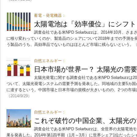
蓄電・発電機器：
太陽電池は「効率優位」にシフト
調査会社である米NPD Solarbuzzは、2014年10月
に移り変わっていくのか、製造品のシェアについて2018年までの予測を
う製品のうち、高効率品でないものはほとんど市場に残らないという。
（
自然エネルギー：
日本市場が世界一？ 太陽光の需
太陽光発電に関する調査会社である米NPD Solarbuzzは
ついて、太陽光発電システムの需要予測を発表した。同地域の主要5カ国
に達するという。中国市場と日本市場の規模が大きいものの、2つの市場
（2014/9/29）
自然エネルギー：
これぞ破竹の中国企業、太陽光の
調査会社である米NPD Solarbuzzは、全世界の太陽
果を発表した。2014年第1四半期（1月～3月）に世界シェア1位だった