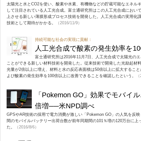
太陽光と水とCO2を使い、酸素や水素、有機物などの貯蔵可能なエネル
して注目されている人工光合成。富士通研究所はこの人工光合成において
上させる新しい薄膜形成プロセス技術を開発した。人工光合成の実用化
技術として期待がかかる。
（2016/11/9）
持続可能な社会の実現に貢献：
人工光合成で酸素の発生効率を10
富士通研究所は2016年11月7日、人工光合成で太陽光
ことができる新しい材料技術を開発した。従来技術で開発した光励起材
光量が2倍以上に増え、材料と水の反応表面積は50倍以上に拡大するこ
よび酸素の発生効率を100倍以上に改善できることを確認したという。
（2
「Pokemon GO」効果でモバ
倍増──米NPD調べ
GPSやAR技術の採用で電力消費が激しい「Pokemon GO」の人気を
間のモバイルバッテリー出荷台数が前年同期間の101％増の120万台に上
た。
（2016/8/6）