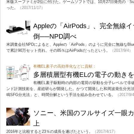
米版スーファミが2位に付けた。ゲームソフトでは、10月27日発売の「Super 
った。
（2017/11/17）
Appleの「AirPods」、完全無
倒──NPD調べ
米調査会社NPDによると、Appleの「AirPods」のように完全に無線なBlu
で累計90万セット売れ、その85％はAirPodsだったという。
（2017/9/4）
有機EL素子の高効率化などに貢献：
多層積層型有機ELの電子の動き
有機EL素子駆動時の内部の電荷の挙動を分子レベルで非
ンド計測技術を、産総研らが開発した。かつて開発した和周波発生分光法
鳴SFG分光法」と、時間分解という手法を組み合わせている。
（2017/9/
ソニー、米国のフルサイズ一眼カ
上
2016年と比較すると23％の成長を遂げたという。
（2017/4/17）