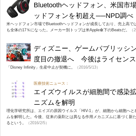
Bluetoothヘッドフォン、米国
ッドフォンを初超え──NPD調べ
米ヘッドフォン市場でBluetoothヘッドフォンが成長しており、売上高では非
も全体の17％になった。メーカー別トップは米Apple傘下のBeatsだ。
（2
ディズニー、ゲームパブリッシ
度目の撤退へ 今後はライセンス
「Disney Infinity」生産中止が契機に。
（2016/5/13）
医療技術ニュース：
エイズウイルスが細胞間で感染
ニズムを解明
理化学研究所は、エイズの原因ウイルス「HIV-1」が、細胞から細胞へ
ムを解明した。今後、従来の薬剤とは異なる作用メカニズムに基づく新
るという。
（2016/2/5）