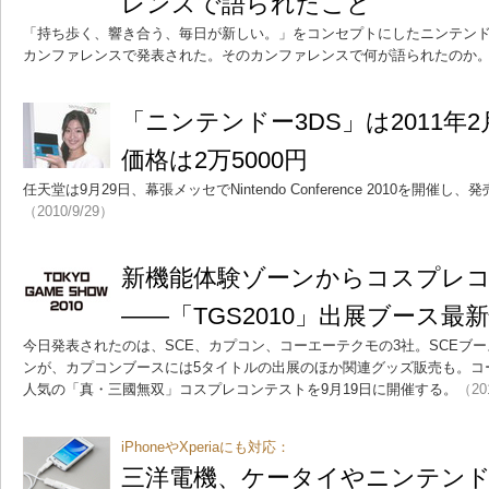
レンスで語られたこと
「持ち歩く、響き合う、毎日が新しい。」をコンセプトにしたニンテンド
カンファレンスで発表された。そのカンファレンスで何が語られたのか
「ニンテンドー3DS」は2011年
価格は2万5000円
任天堂は9月29日、幕張メッセでNintendo Conference 2010を開催
（2010/9/29）
新機能体験ゾーンからコスプレ
――「TGS2010」出展ブース最
今日発表されたのは、SCE、カプコン、コーエーテクモの3社。SCEブー
ンが、カプコンブースには5タイトルの出展のほか関連グッズ販売も。コ
人気の「真・三國無双」コスプレコンテストを9月19日に開催する。
（20
iPhoneやXperiaにも対応：
三洋電機、ケータイやニンテンド