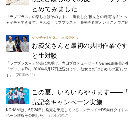
とめてみました
「ラブプラス」の楽しさはそのままに、進化した“彼女との時間”をギュ
ャイチャできます。そんな「ラブプラス＋」を発売直前ということでご
ゲッチャTV Gamez出張所：
お義父さんと最初の共同作業です
と生対談
「ラブプラス＋」発売に先駆け、内田プロデューサーとGamez編集長が
「ゲッチャTV」2010年6月17日放送分です。彼女との“はじめての夏”
す。
（2010/6/22）
この夏、いろいろやります――
売記念キャンペーン実施
KONAMIは、6月24日に発売を予定しているニンテンドーDS向けタイ
ペーン情報を公開した。
（2010/6/17）