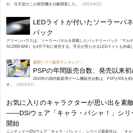
が、任天堂のこの新型機を分解調査した。
（2011/4/22）
LEDライトが付いたソーラーパ
パック
グリーンハウスは、ソーラーパネルを搭載したバッテリーパック「マルチ
SC2000-8AK）を4月下旬に発売する。手元が照らせるLEDライトも内
週間ソフト販売ランキング：
PSPの年間販売台数、発売以来
2010年の国内家庭用ゲーム機販売台数は、PSPがDSを
す。
（2011/1/7）
お気に入りのキャラクターが思い出を素
――DSiウェア「キャラ・パシャ！」シリ
開始
ニンテンドーDSiウェア「キャラ・パシャ！」シリーズ最新作は、「キ