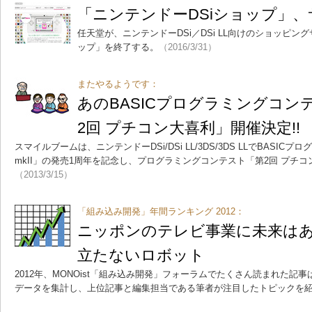
「ニンテンドーDSiショップ」
任天堂が、ニンテンドーDSi／DSi LL向けのショッピン
ップ」を終了する。
（2016/3/31）
またやるようです：
あのBASICプログラミングコン
2回 プチコン大喜利」開催決定!!
スマイルブームは、ニンテンドーDSi/DSi LL/3DS/3DS LLでBASI
mkII」の発売1周年を記念し、プログラミングコンテスト「第2回 プチ
（2013/3/15）
「組み込み開発」年間ランキング 2012：
ニッポンのテレビ事業に未来は
立たないロボット
2012年、MONOist「組み込み開発」フォーラムでたくさん読まれた記
データを集計し、上位記事と編集担当である筆者が注目したトピックを