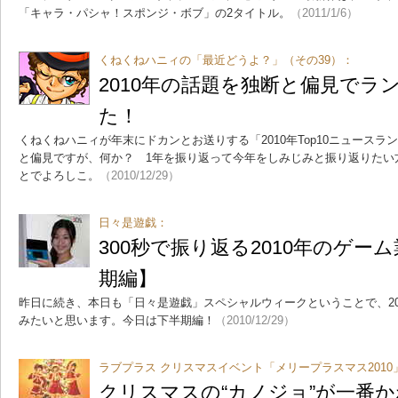
「キャラ・パシャ！スポンジ・ボブ」の2タイトル。
（2011/1/6）
くねくねハニィの「最近どうよ？」（その39）：
2010年の話題を独断と偏見でラ
た！
くねくねハニィが年末にドカンとお送りする「2010年Top10ニュース
と偏見ですが、何か？ 1年を振り返って今年をしみじみと振り返りたい
とでよろしこ。
（2010/12/29）
日々是遊戯：
300秒で振り返る2010年のゲー
期編】
昨日に続き、本日も「日々是遊戯」スペシャルウィークということで、20
みたいと思います。今日は下半期編！
（2010/12/29）
ラブプラス クリスマスイベント「メリープラスマス2010
クリスマスの“カノジョ”が一番