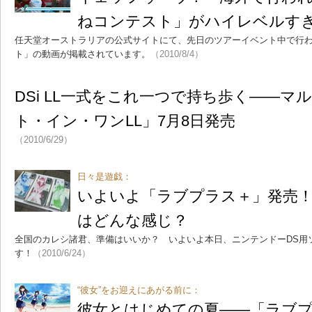
ねコンテスト」がハイレベルす
任天堂オーストラリアの公式サイトにて、先日のツアーイベント中で行
ト」の動画が掲載されています。
（2010/8/4）
DSi LL一式をこれ一つで持ち歩く――マ
ト・イン・ワンLL」7月8日発売
（2010/6/29）
日々是遊戯：
いよいよ「ラブプラス＋」発売！
はどんな感じ？
全国のカレシ諸君、準備はいいか？ いよいよ本日、ニンテンドーDS用
す！
（2010/6/24）
“彼女”をお迎えにあがる前に：
彼女とはじめての夏――「ラブ