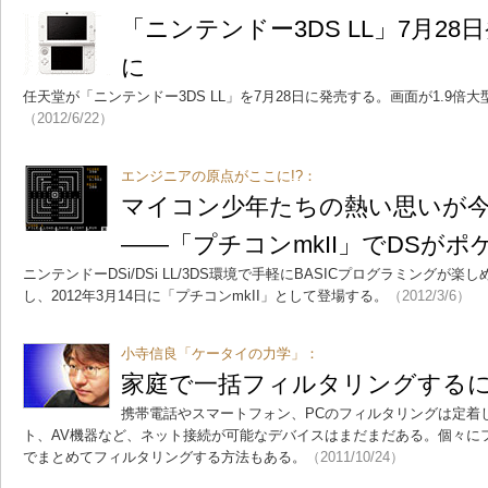
「ニンテンドー3DS LL」7月28
に
任天堂が「ニンテンドー3DS LL」を7月28日に発売する。画面が1.9倍大
（2012/6/22）
エンジニアの原点がここに!?：
マイコン少年たちの熱い思いが
――「プチコンmkII」でDSが
ニンテンドーDSi/DSi LL/3DS環境で手軽にBASICプログラミング
し、2012年3月14日に「プチコンmkII」として登場する。
（2012/3/6）
小寺信良「ケータイの力学」：
家庭で一括フィルタリングする
携帯電話やスマートフォン、PCのフィルタリングは定着
ト、AV機器など、ネット接続が可能なデバイスはまだまだある。個々に
でまとめてフィルタリングする方法もある。
（2011/10/24）