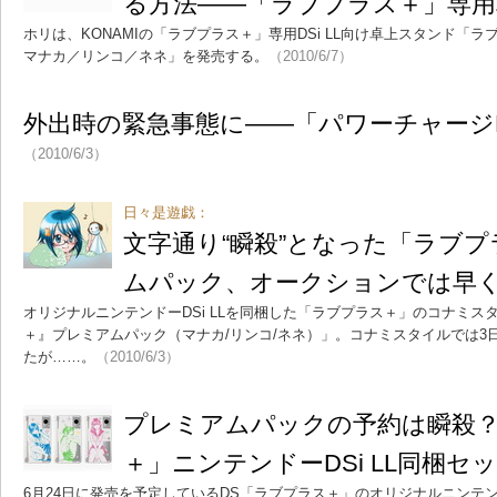
る方法――「ラブプラス＋」専用
ホリは、KONAMIの「ラブプラス＋」専用DSi LL向け卓上スタンド「ラブ
マナカ／リンコ／ネネ」を発売する。
（2010/6/7）
外出時の緊急事態に――「パワーチャージD
（2010/6/3）
日々是遊戯：
文字通り“瞬殺”となった「ラブ
ムパック、オークションでは早
オリジナルニンテンドーDSi LLを同梱した「ラブプラス＋」のコナミ
＋』プレミアムパック（マナカ/リンコ/ネネ）」。コナミスタイルでは3
たが……。
（2010/6/3）
プレミアムパックの予約は瞬殺
＋」ニンテンドーDSi LL同梱セ
6月24日に発売を予定しているDS「ラブプラス＋」のオリジナルニンテンド