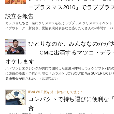
ープラスマス2010」でラブプ
設立を報告
カノジョたちと一緒にクリスマスを祝うラブプラス クリスマスイベント「
イブやトーク、新発表、愛情表現発表会など盛りだくさんの2時間オーバ
ひとりなのか、みんななのかが
――CMに出演するマツコ・デラ
オケします
ハドソンとエクシングが共同で開発した家庭用本格カラオケソフト別売の
に楽曲の検索・予約が可能な「カラオケ JOYSOUND Wii SUPER D
者発表会が催された。
（2010/12/8）
iPad Wi-Fi版を外に持ち出して使う：
コンパクトで持ち運びに便利な「Poc
合