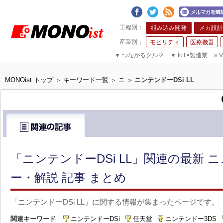
組み込み開発
メカ設計
モビリティ
医療機器
▼
つながるクルマ
▼
IoT×製造業
»
V
MONOist トップ
キーワード一覧
ニ
ニンテンドーDSi LL
>
>
>
「ニンテンドーDSi LL」関連の最新 
ー・解説 記事 まとめ
「ニンテンドーDSi LL」に関する情報が集まったページです。
関連キーワード
ニンテンドーDSi
任天堂
ニンテンドー3DS