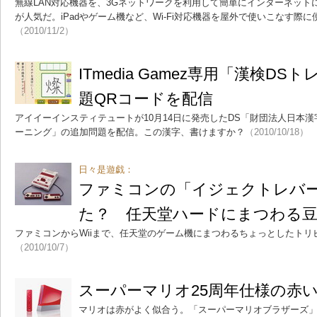
無線LAN対応機器を、3Gネットワークを利用して簡単にインターネットに
が人気だ。iPadやゲーム機など、Wi-Fi対応機器を屋外で使いこなす際
（2010/11/2）
ITmedia Gamez専用「漢検D
題QRコードを配信
アイイーインスティテュートが10月14日に発売したDS「財団法人日本漢
ーニング」の追加問題を配信。この漢字、書けますか？
（2010/10/18）
日々是遊戯：
ファミコンの「イジェクトレバ
た？ 任天堂ハードにまつわる
ファミコンからWiiまで、任天堂のゲーム機にまつわるちょっとしたトリ
（2010/10/7）
スーパーマリオ25周年仕様の赤いW
マリオは赤がよく似合う。「スーパーマリオブラザーズ」