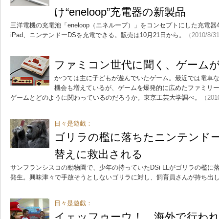
け“eneloop”充電器の新製品
三洋電機の充電池「eneloop（エネループ）」をコンセプトにした充電
iPad、ニンテンドーDSを充電できる。販売は10月21日から。
（2010/8/3
ファミコン世代に聞く、ゲーム
かつては主に子どもが遊んでいたゲーム。最近では電車
機会も増えているが、ゲームを爆発的に広めたファミリ
ゲームとどのように関わっているのだろうか。東京工芸大学調べ。
（201
日々是遊戯：
ゴリラの檻に落ちたニンテンドー
替えに救出される
サンフランシスコの動物園で、少年の持っていたDSi LLがゴリラの檻
発生。興味津々で手放そうとしないゴリラに対し、飼育員さんが持ち出
日々是遊戯：
イェッフゥーウ！ 海外で行わ