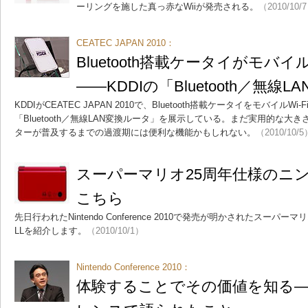
ーリングを施した真っ赤なWiiが発売される。
（2010/10/
CEATEC JAPAN 2010：
Bluetooth搭載ケータイがモバ
――KDDIの「Bluetooth／無線
KDDIがCEATEC JAPAN 2010で、Bluetooth搭載ケータイをモバイル
「Bluetooth／無線LAN変換ルータ」を展示している。まだ実用的な大き
ターが普及するまでの過渡期には便利な機能かもしれない。
（2010/10/5
スーパーマリオ25周年仕様のニンテ
こちら
先日行われたNintendo Conference 2010で発売が明かされたスーパ
LLを紹介します。
（2010/10/1）
Nintendo Conference 2010：
体験することでその価値を知る