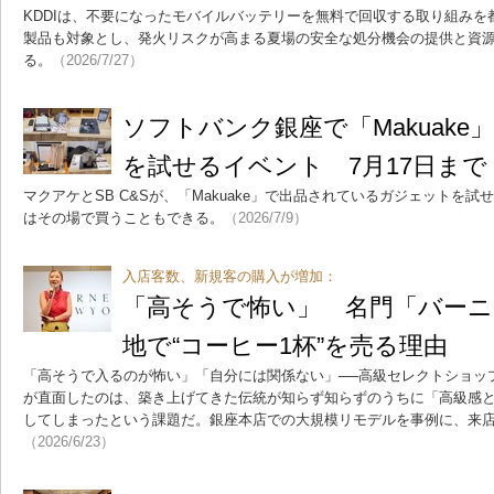
KDDIは、不要になったモバイルバッテリーを無料で回収する取り組み
製品も対象とし、発火リスクが高まる夏場の安全な処分機会の提供と資
る。
（2026/7/27）
ソフトバンク銀座で「Makuak
を試せるイベント 7月17日まで
マクアケとSB C&Sが、「Makuake」で出品されているガジェットを
はその場で買うこともできる。
（2026/7/9）
入店客数、新規客の購入が増加：
「高そうで怖い」 名門「バーニ
地で“コーヒー1杯”を売る理由
「高そうで入るのが怖い」「自分には関係ない」──高級セレクトショッ
が直面したのは、築き上げてきた伝統が知らず知らずのうちに「高級感
してしまったという課題だ。銀座本店での大規模リモデルを事例に、来
（2026/6/23）