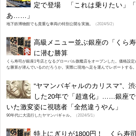
定で登場 「これは乗りたい」
あ……」
地下鉄博物館でも貴重な車両の特別公開を実施。
（2024/5/2）
高級メニュー並ぶ銀座の「くら寿司
に潜む勝算
くら寿司が銀座1号店となるグローバル旗艦店をオープンした。価格設定
な勝算が潜んでいるのだろうか。実際に現地へ足を運んでレポートする
“ヤマンバギャルのカリスマ”、
した20年で「超進化」……銀座で
いた激変姿に視聴者「全然違うやん」
90年代に大流行したヤマンバギャル。
（2024/5/1）
特上にぎりが1800円！ くら寿