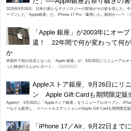
た」──Apple銀座お祭り騒ぎの
2025年9月26日、日本の新たなテクノロジーの聖地がその姿を現した。
ープンした「Apple銀座」だ。iPhone 17 Pro「爆買い人」殺到か──？
（2
「Apple 銀座」が2003年にオ
還！ 22年間で何が変わって何
か
米国外で初の出店となった「Apple 銀座」が、9月26日にリニューア
った林信行さんがレポート。
（2025/9/25）
Appleストア銀座、9月26日に
ン Apple Gift Cardも期間限定販
Appleが、9月26日に「Appleストア銀座」をリニューアルオープン。iPh
ーなども販売し、スペシャルエディションのApple Gift Cardも期間限定
「iPhone 17／Air、9月22日