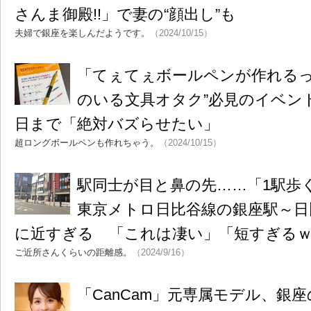
さんま御殿!!」で妻の“顔出し”も
夫婦で銀座を楽しんだようです。
（2024/10/15）
「てぇてぇボールペンが作れるって
のいる文具オタク”必見のイベン
日まで「絶対バズらせたい」
超ロングボールペンも作れちゃう。
（2024/10/15）
駅同士が目と鼻の先……「1駅歩
東京メトロ日比谷線の銀座駅～日
に近すぎる 「これは凄い」「短すぎる
ご近所さんくらいの距離感。
（2024/9/16）
「CanCam」元専属モデル、銀