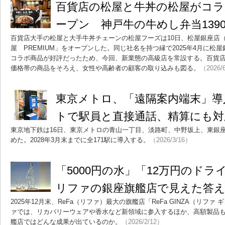
百貨店の松屋と牛丼の松屋がコラ
ープン 神戸牛の牛めし弁当139
百貨店大手の松屋と大手牛丼チェーンの松屋フーズは10日、松屋銀座店
屋 PREMIUM」をオープンした。同じ社名を持つ縁で2025年4月に
コラボ商品が好評だったため、今回、新業態の高級店を常設する。百貨
価格帯の商品をそろえ、女性や高齢者の顧客の取り込みも図る。
（2026/
東京メトロ、「遠隔案内端末」導
トで駅員と直接通話、精算にも対
東京地下鉄は16日、東京メトロの青山一丁目、淡路町、中野坂上、東銀
めた。2028年3月末までに全171駅に導入する。
（2026/3/16）
「5000円の水」「12万円のド
リファの銀座旗艦店で見えた答
2025年12月末、ReFa（リファ）最大の旗艦店「ReFa GINZA（リフ
ァでは、リカバリーウェアや香水など新領域に参入するほか、高額製品も
艦店ではどんな成果が出ているのか。
（2026/2/12）