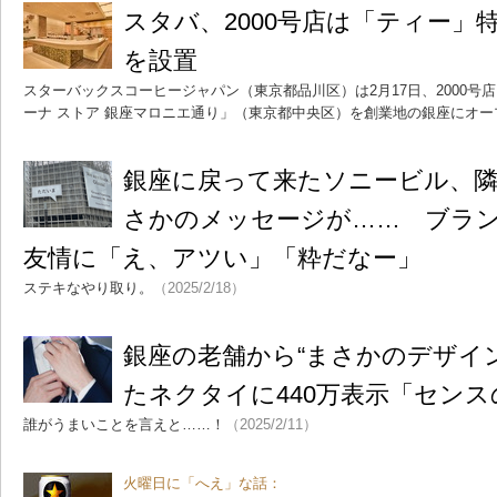
スタバ、2000号店は「ティー」
を設置
スターバックスコーヒージャパン（東京都品川区）は2月17日、2000号
ーナ ストア 銀座マロニエ通り」（東京都中央区）を創業地の銀座にオー
銀座に戻って来たソニービル、
さかのメッセージが…… ブラ
友情に「え、アツい」「粋だなー」
ステキなやり取り。
（2025/2/18）
銀座の老舗から“まさかのデザイ
たネクタイに440万表示「センス
誰がうまいことを言えと……！
（2025/2/11）
火曜日に「へえ」な話：