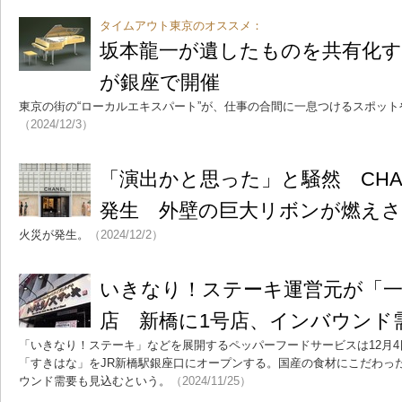
タイムアウト東京のオススメ：
坂本龍一が遺したものを共有化
が銀座で開催
東京の街の“ローカルエキスパート”が、仕事の合間に一息つけるスポッ
（2024/12/3）
「演出かと思った」と騒然 CHA
発生 外壁の巨大リボンが燃え
火災が発生。
（2024/12/2）
いきなり！ステーキ運営元が「
店 新橋に1号店、インバウンド
「いきなり！ステーキ」などを展開するペッパーフードサービスは12月
「すきはな」をJR新橋駅銀座口にオープンする。国産の食材にこだわっ
ウンド需要も見込むという。
（2024/11/25）