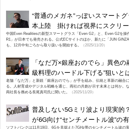
“普通のメガネ”っぽいスマートグラ
本上陸 掛ければ視界にスクリー
中国Even Realitiesの新型スマートグラス「Even G2」と、Even G
R1」が日本でも発売される。公式ECサイトのほか、新たに「JUN GIN
も、12月中旬ごろから取り扱いを開始する。
（2025/11/20）
「なだ万×銀座おのでら」異色の
級料理のハードル下げる”狙いと
老舗「なだ万」と新鋭「銀座おのでら」が手を組み、伝統と革新の融合
る。人材育成やデジタル戦略を通じ、両社の共創が示す未来とは何か。なだ
両社長を務める長尾真司氏に聞いた。
（2025/11/20）
普及しない5Gミリ波より現実的
が6G向け“センチメートル波”の
ソフトバンクは11月19日、6Gを見据えた7GHz帯のセンチメートル波