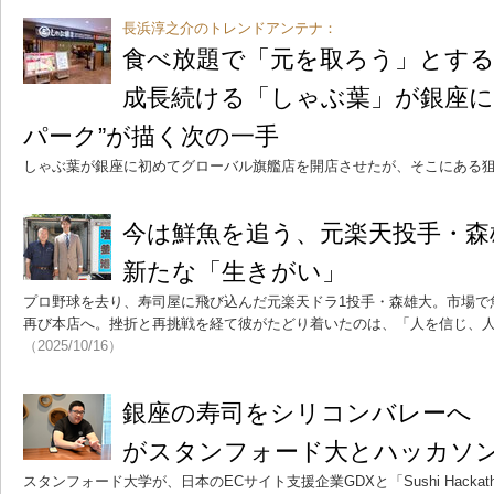
長浜淳之介のトレンドアンテナ：
食べ放題で「元を取ろう」とす
成長続ける「しゃぶ葉」が銀座に
パーク”が描く次の一手
しゃぶ葉が銀座に初めてグローバル旗艦店を開店させたが、そこにある
今は鮮魚を追う、元楽天投手・森
新たな「生きがい」
プロ野球を去り、寿司屋に飛び込んだ元楽天ドラ1投手・森雄大。市場で
再び本店へ。挫折と再挑戦を経て彼がたどり着いたのは、「人を信じ、
（2025/10/16）
銀座の寿司をシリコンバレーへ 
がスタンフォード大とハッカソ
スタンフォード大学が、日本のECサイト支援企業GDXと「Sushi Hacka