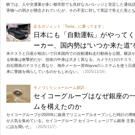
験では、人や交通量が多い都市部でも良好なカバレッジと安定した通信
害物への弱さが懸念されていたが、その不安に対して実証で答えた形と
走るガジェット「Tesla」に乗ってます：
日本にも「自動運転」がやってく
ーカー、国内勢は“いつか来た道
米テスラと日産が相次いで日本国内での自動運転走行動画を公開。横浜
る映像は衝撃的だが、技術の中身は大きく異なる。カメラだけのテスラ
自社開発のテスラと異なり、海外メーカー英Wayveのシステムを使う日
来に警鐘を鳴らしているのかもしれない。
（2025/11/16）
モノづくりショールーム探訪：
セイコーグループはなぜ銀座の
ムを構えたのか
セイコーグループが2020年に銀座でリニューアルオープンした時計の博
が人気を集めている。セイコーグループ セイコーミュージアム銀座 主
に話を聞いた。
（2025/11/7）