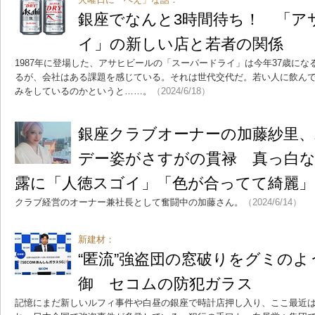
銀座でなんと3時間待ち！ 「ア
イ」の新しい店と若者の関係
1987年に登場した、アサヒビールの「スーパードライ」は今年37歳に
るが、会社はある課題を感じている。それは世代交代だ。若い人に飲ん
みをしているのかというと……。
（2024/6/18）
銀座クラブオーナーの加藤紗里、
デー姿がさすがの貫禄 真っ白
露に「人徳スゴイ」「色が合ってて綺麗」
クラブ経営のオーナー兼社長として奮闘中の加藤さん。
（2024/6/14）
新建材：
“匿流”強盗団の窓破りをグミのよ
御 セコムの防犯ガラス
記憶にまだ新しいルフィ事件や白昼の銀座で時計店押し入り、ここ最近