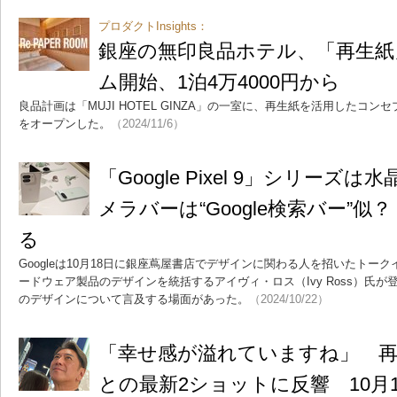
プロダクトInsights：
銀座の無印良品ホテル、「再生紙
ム開始、1泊4万4000円から
良品計画は「MUJI HOTEL GINZA」の一室に、再生紙を活用したコンセプ
をオープンした。
（2024/11/6）
「Google Pixel 9」シリー
メラバーは“Google検索バー”
る
Googleは10月18日に銀座蔦屋書店でデザインに関わる人を招いたトークイ
ードウェア製品のデザインを統括するアイヴィ・ロス（Ivy Ross）氏が登壇。「
のデザインについて言及する場面があった。
（2024/10/22）
「幸せ感が溢れていますね」 再
との最新2ショットに反響 10月