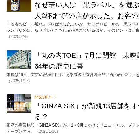
なぜ若い人は「黒ラベル」を選ぶ
人2杯まで”の店が示した、お客
「若者のビール離れ」が叫ばれて久しいが、サッポロビールの「黒ラベ
ランドなのに、なぜ若い人たちに支持されているのか。そのヒントは、
（2025/2/4）
「丸の内TOEI」7月に閉館 東
64年の歴史に幕
東映は16日、東京の銀座3丁目にある最後の直営映画館「丸の内TOEI」
（2025/1/17）
開業8周年：
「GINZA SIX」が新規13店舗
る？
銀座の商業施設「GINZA SIX」が、1～5月にかけてリニューアル。ブ
オープンする。
（2025/1/10）