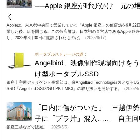
──Apple 銀座が呼びかけ 元
く
Appleは、東京都中央区で営業している「Apple 銀座」の仮店舗を9月2
業した後、店を閉じる。この仮店舗は、日本初の直営店であるApple 銀
し、2022年8月30日に開設されたものだ。
（2025/9/17）
ポータブルストレージの道：
Angelbird、映像制作現場向けをう
け型ポータブルSSD
銀座十字屋ディリゲント事業部は、豪Angelbird Technologies製となるU
SSD「Angelbird SSD2GO PKT MK3」の取り扱いを開始する。
（2025/4
「口内に傷がついた」 三越伊勢
子に「プラ片」混入…… 自主回
銀座三越などで販売。
（2025/3/5）