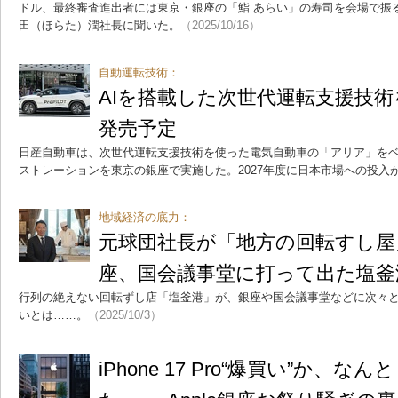
ドル、最終審査進出者には東京・銀座の「鮨 あらい」の寿司を会場で振
田（ほらた）潤社長に聞いた。
（2025/10/16）
自動運転技術：
AIを搭載した次世代運転支援技術
発売予定
日産自動車は、次世代運転支援技術を使った電気自動車の「アリア」を
ストレーションを東京の銀座で実施した。2027年度に日本市場への投入
地域経済の底力：
元球団社長が「地方の回転すし屋
座、国会議事堂に打って出た塩釜
行列の絶えない回転ずし店「塩釜港」が、銀座や国会議事堂などに次々
いとは……。
（2025/10/3）
iPhone 17 Pro“爆買い”か、