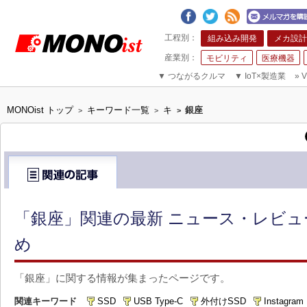
組み込み開発
メカ設計
モビリティ
医療機器
▼
つながるクルマ
▼
IoT×製造業
»
V
MONOist トップ
キーワード一覧
キ
銀座
>
>
>
「銀座」関連の最新 ニュース・レビュ
め
「銀座」に関する情報が集まったページです。
関連キーワード
SSD
USB Type-C
外付けSSD
Instagram