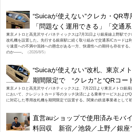
“Suicaが使えない”クレカ・Q
「問題なく運用できる」「交通系
東京メトロと高見沢サイバネティックスは7月31日より銀座線上野駅でク
改札機を設置した。先行する銀座駅に続く取り組みで交通系ICカードは
り速度への不満や混雑への懸念がある一方、快適性への期待も存在する
のか――。
（2026/8/5）
“Suicaが使えない”改札、東
期間限定で “クレカ”と“QRコー
東京メトロと高見沢サイバネティックスは、7月22日より東京メトロ銀
において、クレジットカード等のタッチ決済による乗車サービスおよびQ
に対応した専用改札機を期間限定で設置する。関東の鉄道事業者として
直営auショップで使用済みモバ
料回収 新宿／池袋／上野／銀座で