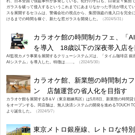
れ、日本全国で強盗事件が多発している。犯行の手口も、白昼堂々集団
ガラスを破って侵入するというこれまでにあまりなかった手法が増えて
スを展開するセコムは、警備会社の視点から、集団強盗の進入口を完全
けるまでの時間を稼ぐ、新たな窓ガラスを開発した。
（2024/5/31）
カラオケ館の時間制カフェ、「A
を導入 18歳以下の深夜帯入店を
AI監視カメラ事業を展開するクリューシステムズは、「タイム珈琲店 銀
AIシステム」を導入した。特徴は……。
（2024/5/30）
カラオケ館、新業態の時間制カ
ン 店舗運営の省人化を目指す
カラオケ館を展開するB＆V（東京都練馬区）は5月8日、新業態の時間貸
をオープンする。同店舗は、無人決済システムの開発を進めるTOUCH T
より誕生した。
（2024/5/7）
東京メトロ銀座線、レトロな特別