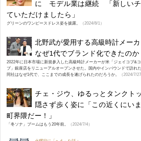
に モデル業は継続 「新しい
ていただけましたら」
グリーンのワンピースドレス姿を披露。
（2024/8/1）
北野武が愛用する高級時計メー
なぜ1代でブランド化できたのか
2022年に日本市場に新規参入した高級時計メーカーが米「ジェイコブ&
ブ」銀座店をリニューアルオープンさせた。国内やインバウンドで訪れ
同社はなぜ1代で、ここまでの成長を遂げられたのだろうか。
（2024/7/2
チェ・ジウ、ゆるっとタンクト
隠さず歩く姿に「この近くにい
町界隈だー！」
「冬ソナ」ブームはもう20年前。
（2024/7/4）
火曜日に「へえ」な話：