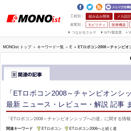
組み込み開発
メカ設計
モビリティ
医療機器
▼
つながるクルマ
▼
IoT×製造業
»
V
MONOist トップ
キーワード一覧
E
ETロボコン2008～チャンピ
>
>
>
「ETロボコン2008～チャンピオンシ
最新 ニュース・レビュー・解説 記事 
「ETロボコン2008～チャンピオンシップへの道」に関する情
関連キーワード
ETロボコン
ETロボコン2006へと続く道