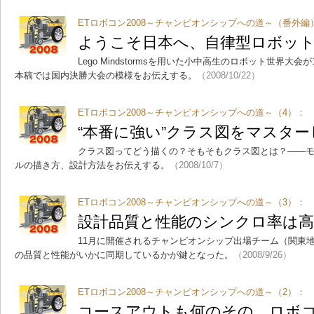
ETロボコン2008～チャンピオンシップへの道～（番外編
ようこそ日本へ、自律型ロボッ
Lego Mindstormsを用いた小中高生のロボット世界大
本稿では国内決勝大会の模様をお伝えする。
（2008/10/22）
ETロボコン2008～チャンピオンシップへの道～（4）：
“本番に強い”クラス図をマスター
クラス図ってどう描くの？そもそもクラス図とは？――モ
ルの描き方、設計方法をお伝えする。
（2008/10/7）
ETロボコン2008～チャンピオンシップへの道～（3）：
設計品質と性能のシンクロ率は
11月に開催されるチャンピオンシップ出場チーム（関東
の品質と性能がいかに同期しているかが鍵となった。
（2008/9/26）
ETロボコン2008～チャンピオンシップへの道～（2）：
コースアウトも何のその、ロボコ