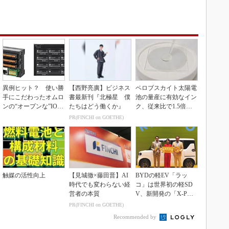
異例ヒット？ 使い勝
【西野亮廣】ビジネス
ペロブスカイト太陽電
手にこだわったオムロ
書最新刊『北極星 僕
池の量産に有効なイン
ンの“オープンな”IO-L
たちはどう働くか』
ク、従来比で1.5倍の
inkマスター
性能向上
PR(FINCHI on GOETHE)
触媒の活性向上
【見城徹×藤田晋】AI
BYDの軽EV「ラッ
時代でも変わらない経
コ」は世界初の軽SD
営者の本質
V、新開発の「X-PAC
K」に電動システ...
PR(FINCHI on GOETHE)
Recommended by