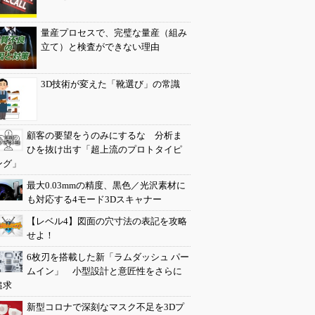
量産プロセスで、完璧な量産（組み
立て）と検査ができない理由
3D技術が変えた「靴選び」の常識
顧客の要望をうのみにするな 分析ま
ひを抜け出す「超上流のプロトタイピ
ング」
最大0.03mmの精度、黒色／光沢素材に
も対応する4モード3Dスキャナー
【レベル4】図面の穴寸法の表記を攻略
せよ！
6枚刃を搭載した新「ラムダッシュ パー
ムイン」 小型設計と意匠性をさらに
追求
新型コロナで深刻なマスク不足を3Dプ