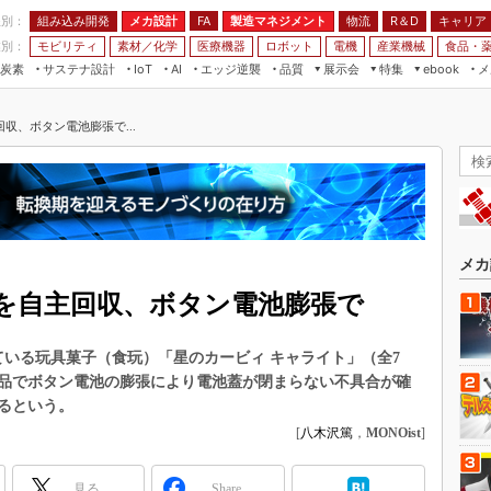
程別：
組み込み開発
メカ設計
製造マネジメント
物流
R＆D
キャリア
FA
業別：
モビリティ
素材／化学
医療機器
ロボット
電機
産業機械
食品・
炭素
サステナ設計
エッジ逆襲
品質
展示会
特集
メ
IoT
AI
ebook
伝承
組み込み開発
CEATEC
読者調査まとめ
編集後記
収、ボタン電池膨張で...
JIMTOF
保全
メカ設計
つながるクルマ
組込み/エッジ コンピューティング
ス
 AI
製造マネジメント
5G
展＆IoT/5Gソリューション展
VR／AR
FA
IIFES
モビリティ
フィールドサービス
国際ロボット展
素材／化学
FPGA
メカ
ジャパンモビリティショー
組み込み画像技術
を自主回収、ボタン電池膨張で
TECHNO-FRONTIER
組み込みモデリング
人テク展
している玩具菓子（食玩）「星のカービィ キャライト」（全7
Windows Embedded
スマート工場EXPO
品でボタン電池の膨張により電池蓋が閉まらない不具合が確
車載ソフト開発
るという。
EdgeTech+
ISO26262
[
八木沢篤
，
MONOist
]
日本ものづくりワールド
無償設計ツール
AUTOMOTIVE WORLD
見る
Share