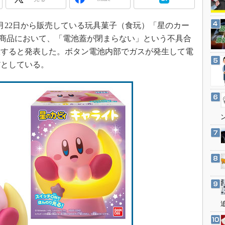
3Dプリンタ
産業オープンネット展
デジタルツインとCAE
6月22日から販売している玩具菓子（食玩）「星のカー
S＆OP
部商品において、「電池蓋が閉まらない」という不具合
インダストリー4.0
収すると発表した。ボタン電池内部でガスが発生して電
だとしている。
イノベーション
製造業ビッグデータ
メイドインジャパン
植物工場
知財マネジメント
海外生産
グローバル設計・開発
制御セキュリティ
新型コロナへの対応