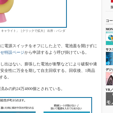
コー
MO
 キャライト」［クリックで拡大］ 出所：バンダ
に電源スイッチをオフにした上で、電池蓋を開けずに
サス
わせ特設ページ
から申請するよう呼び掛けている。
し出はない。膨張した電池が衝撃などにより破裂や液
デジ
安全性に万全を期して自主回収する。回収後、1商品
付する。
みの約24万4800個とされている。
VR