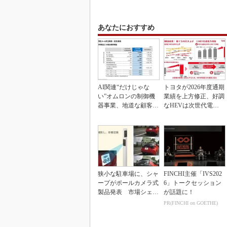
あなたにおすすめ
AI関連“だけじゃな
トヨタが2026年度通期
い”オムロンの制御機
業績を上方修正、好調
器事業、地道な顧客基
なHEVは次世代電池
盤強化が結実
で競争力を強化へ
狭小な駐車場に、シャ
FINCHI主催「IVS202
ープがポールカメラ式
6」トークセッション
製品発表 市場シェア
が話題に！
10％目指す
PR(FINCHI on GOETHE)