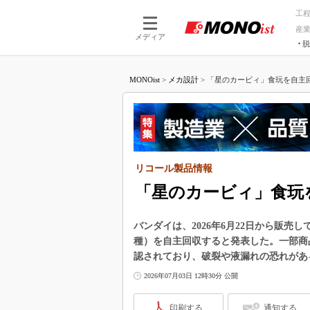
工
産
メディア
脱
つながる技術
AI×技術
MONOist
>
メカ設計
>
「星のカービィ」食玩を自主回
つながる工場
AI×設備
つながるサービ
Physical
リコール製品情報
「星のカービィ」食玩
バンダイは、2026年6月22日から販売
種）を自主回収すると発表した。一部商
認されており、破裂や液漏れの恐れがあ
2026年07月03日 12時30分 公開
印刷する
通知する