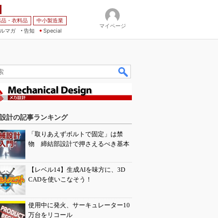
薬品・衣料品
中小製造業
マイページ
ルマガ
告知
Special
設計の記事ランキング
「取りあえずボルトで固定」は禁
物 締結部設計で押さえるべき基本
【レベル14】生成AIを味方に、3D
CADを使いこなそう！
使用中に発火、サーキュレーター10
万台をリコール