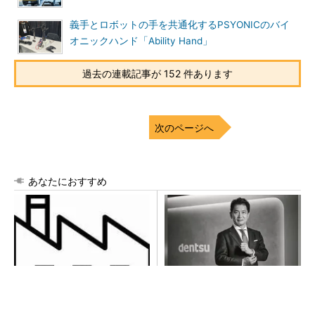
義手とロボットの手を共通化するPSYONICのバイ
オニックハンド「Ability Hand」
過去の連載記事が 152 件あります
次のページへ
あなたにおすすめ
令和8年熊本地震による工場へ
チームが本音で意見を交わし
の影響まとめ
合い、多様な人財が挑戦でき