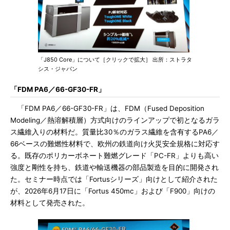
「J850 Core」について［クリックで拡大］ 出所：ストラタ
シス・ジャパン
「FDM PA6／66-GF30-FR」
「FDM PA6／66-GF30-FR」は、FDM（Fused Deposition
Modeling／熱溶解積層）方式向けのラインアップで初となるガラ
ス繊維入りの材料だ。質量比30％のガラス繊維を含有するPA6／
66ベースの難燃性材料で、欧州の鉄道向け火災安全規格に対応す
る。既存のポリカーボネート難燃グレード「PC-FR」よりも高い
強度と剛性を持ち、鉄道や輸送機器の部品製造を目的に開発され
た。セミナー時点では「Fortusシリーズ」向けとして紹介された
が、2026年6月17日に「Fortus 450mc」および「F900」向けの
材料として発売された。