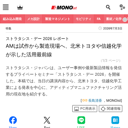
組み込み開発
メカ設計
製造マネジメント
モビリティ
FA
素材／化学
特集
2026年7月3日
ストラタシス・デー 2026 レポート
AMは試作から製造現場へ、北米トヨタや信越化学
が示した活用最前線
（1/3 ページ）
ストラタシス・ジャパンは、ユーザー事例や最新製品情報を発信
するプライベートセミナー「ストラタシス・デー 2026」を開催
した。本稿では、当日の講演内容から、北米トヨタ、信越化学工
業による発表を中心に、アディティブマニュファクチャリング活
用の現在地を紹介する。
[
長島清香
，MONOist]
PC用表示
関連情報
Share
Post
LINE
Hatena