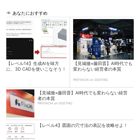
あなたにおすすめ
【レベル14】生成AIを味方
【見城徹×藤田晋】AI時代でも
に、3D CADを使いこなそう！
変わらない経営者の本質
PR(FINCHI on GOETHE)
【見城徹×藤田晋】AI時代でも変わらない経営
者の本質
PR(FINCHI on GOETHE)
【レベル4】図面の穴寸法の表記を攻略せよ！