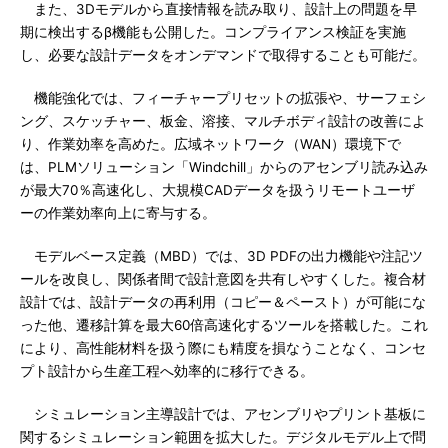
また、3Dモデルから直接情報を読み取り、設計上の問題を早
期に検出するβ機能も公開した。コンプライアンス検証を実施
し、必要な設計データをオンデマンドで取得することも可能だ。
機能強化では、フィーチャープリセットの拡張や、サーフェシ
ング、スケッチャー、板金、溶接、マルチボディ設計の改善によ
り、作業効率を高めた。広域ネットワーク（WAN）環境下で
は、PLMソリューション「Windchill」からのアセンブリ読み込み
が最大70％高速化し、大規模CADデータを扱うリモートユーザ
ーの作業効率向上に寄与する。
モデルベース定義（MBD）では、3D PDFの出力機能や注記ツ
ールを改良し、関係者間で設計意図を共有しやすくした。複合材
設計では、設計データの再利用（コピー＆ペースト）が可能にな
った他、遷移計算を最大60倍高速化するツールを搭載した。これ
により、高性能材料を扱う際にも精度を損なうことなく、コンセ
プト設計から生産工程へ効率的に移行できる。
シミュレーション主導設計では、アセンブリやプリント基板に
関するシミュレーション範囲を拡大した。デジタルモデル上で問