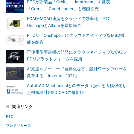
PTCが新製品「Orbit」「Jetstream」を発表、
「Creo」「Codebeamer」も機能拡充
ECAD-MCAD連携をクラウドで効率化 PTC、
OnshapeとAltiumを直接統合
PTCが「Onshape」にクラウドネイティブなMBD機
能を統合
再使用型宇宙機の開発にクラウドネイティブなCAD／
PDMプラットフォームを採用
AI支援やノーコード自動化など、設計ワークフローを
変革する「Inventor 2027」
AutoCAD Mechanicalとのデータ互換性を大幅強化し
た機械設計用2D CADの最新版
関連リンク
PTC
プレスリリース