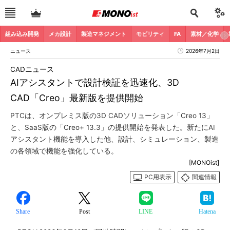
組み込み開発
メカ設計
製造マネジメント
モビリティ
FA
素材／化学
ニュース
2026年7月2日
CADニュース
AIアシスタントで設計検証を迅速化、3D
CAD「Creo」最新版を提供開始
PTCは、オンプレミス版の3D CADソリューション「Creo 13」
と、SaaS版の「Creo+ 13.3」の提供開始を発表した。新たにAI
アシスタント機能を導入した他、設計、シミュレーション、製造
の各領域で機能を強化している。
[MONOist]
PC用表示
関連情報
Share
Post
LINE
Hatena