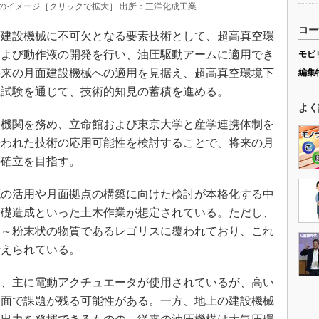
のイメージ［クリックで拡大］ 出所：三洋化成工業
コー
建設機械に不可欠となる要素技術として、超高真空環
および動作液の開発を行い、油圧駆動アームに適用でき
モビ
将来の月面建設機械への適用を見据え、超高真空環境下
編集
境試験を通じて、技術的知見の蓄積を進める。
よく
機関を務め、立命館および東京大学と産学連携体制を
培われた技術の応用可能性を検討することで、将来の月
の確立を目指す。
の活用や月面拠点の構築に向けた検討が本格化する中
基礎造成といった土木作業が想定されている。ただし、
状～粉末状の物質であるレゴリスに覆われており、これ
考えられている。
、主に電動アクチュエータが使用されているが、高い
力面で課題が残る可能性がある。一方、地上の建設機械