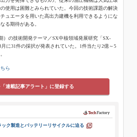
高出力を発揮できるものの、従来の油圧機構は大気圧環
での使用は困難とみられていた。今回の技術課題の解決
クチュエータを用いた高出力建機を利用できるようにな
になる期待がある。
期）の技術開発テーマ／SX中核領域発展研究「SX-
6年3月に31件の採択が発表されていた。1件当たり2億～5
る。
こちら
を「連載記事アラート」に登録する
ラック製造とバッテリーリサイクルに迫る