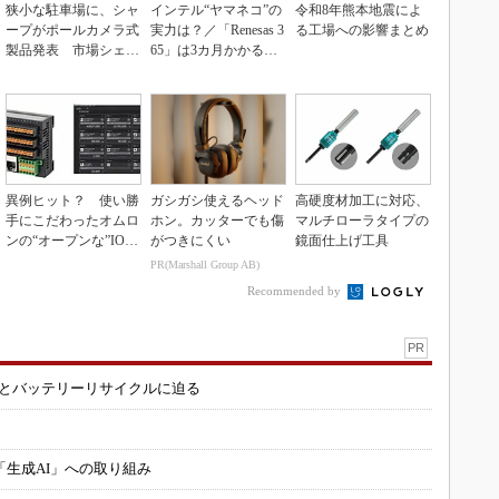
狭小な駐車場に、シャ
インテル“ヤマネコ”の
令和8年熊本地震によ
ープがポールカメラ式
実力は？／「Renesas 3
る工場への影響まとめ
製品発表 市場シェア
65」は3カ月かかる作
10％目指す
業が1...
異例ヒット？ 使い勝
ガシガシ使えるヘッド
高硬度材加工に対応、
手にこだわったオムロ
ホン。カッターでも傷
マルチローラタイプの
ンの“オープンな”IO-L
がつきにくい
鏡面仕上げ工具
inkマスター
PR(Marshall Group AB)
Recommended by
PR
造とバッテリーリサイクルに迫る
「生成AI」への取り組み