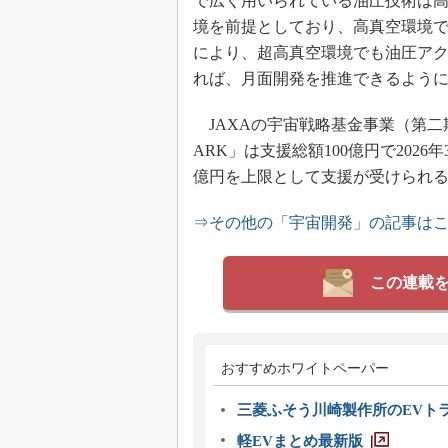
で広く用いられている油圧技術は
境を前提としており、高真空環境
により、超高真空環境でも油圧ア
れば、月面開発を推進できるよう
JAXAの宇宙戦略基金事業（第二
ARK」は支援総額100億円で202
億円を上限として支援が受けられ
⇒その他の「宇宙開発」の記事は
この連載
おすすめホワイトペーパー
三菱ふそう川崎製作所のEVト
軽EVまとめ最新版