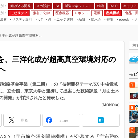
程別：
組み込み開発
メカ設計
製造マネジメント
物流
R＆D
キャリア
FA
業別：
モビリティ
素材／化学
医療機器
ロボット
電機
産業機械
食品・
炭素
サステナ設計
エッジ逆襲
品質
展示会
特集
メ
IoT
AI
ebook
伝承
組み込み開発
CEATEC
読者調査まとめ
編集後記
洋化成が超高真空環境対...
JIMTOF
保全
メカ設計
つながるクルマ
組込み/エッジ コンピューティング
ス
 AI
製造マネジメント
5G
展＆IoT/5Gソリューション展
VR／AR
FA
を、三洋化成が超高真空環境対応の
IIFES
モビリティ
フィールドサービス
へ
国際ロボット展
素材／化学
FPGA
モビ
ジャパンモビリティショー
組み込み画像技術
宙戦略基金事業（第二期）」の『技術開発テーマ/SX 中核領域
TECHNO-FRONTIER
』に、立命館、東京大学と連携して提案した技術課題「月面土木
組み込みモデリング
人テク展
の開発」が採択されたと発表した。
Windows Embedded
[
MONOist
]
スマート工場EXPO
車載ソフト開発
EdgeTech+
見る
Share
ISO26262
日本ものづくりワールド
無償設計ツール
AUTOMOTIVE WORLD
、JAXA（宇宙航空研究開発機構）が公募する「宇宙戦略