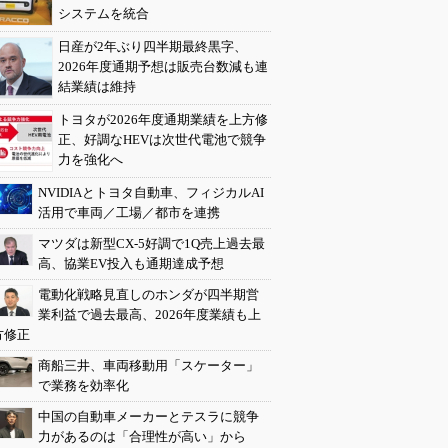
システムを統合
日産が2年ぶり四半期最終黒字、
2026年度通期予想は販売台数減も連
結業績は維持
トヨタが2026年度通期業績を上方修
正、好調なHEVは次世代電池で競争
力を強化へ
NVIDIAとトヨタ自動車、フィジカルAI
活用で車両／工場／都市を連携
マツダは新型CX-5好調で1Q売上過去最
高、協業EV投入も通期達成予想
電動化戦略見直しのホンダが四半期営
業利益で過去最高、2026年度業績も上
方修正
商船三井、車両移動用「スケーター」
で業務を効率化
中国の自動車メーカーとテスラに競争
力があるのは「合理性が高い」から