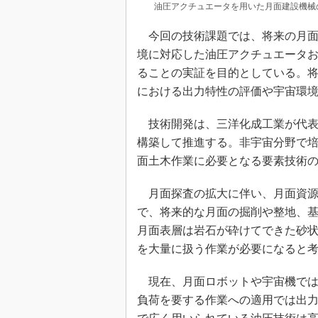
油圧アクチュエータを用いた月面建設機械
今回の技術課題では、将来の月面
境に対応した油圧アクチュエータ
ることの実証を目的としている。
における出力特性の評価や宇宙環
技術開発は、三洋化成工業が代表
構築して推進する。非宇宙分野で
面土木作業に必要となる要素技術
月面探査の拡大に伴い、月面資源
で、将来的な月面の掘削や整地、
月面表層は岩石が砕けてできた砂
を大量に扱う作業が必要になると
現在、月面ロボットや宇宙機では
負荷を要する作業への適用では出