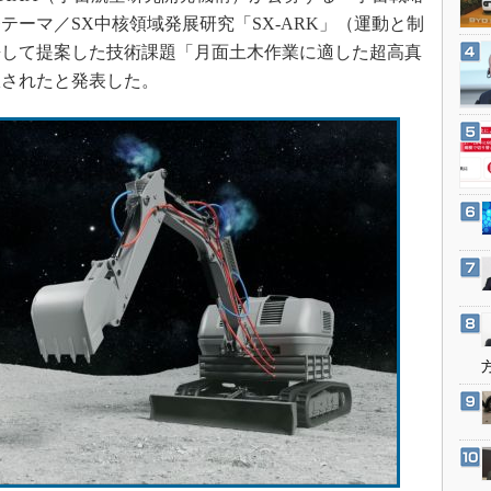
3Dプリンタ
産業オープンネット展
ーマ／SX中核領域発展研究「SX-ARK」（運動と制
デジタルツインとCAE
携して提案した技術課題「月面土木作業に適した超高真
S＆OP
択されたと発表した。
インダストリー4.0
イノベーション
製造業ビッグデータ
メイドインジャパン
植物工場
知財マネジメント
海外生産
グローバル設計・開発
制御セキュリティ
新型コロナへの対応