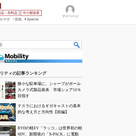
薬品・衣料品
中小製造業
マイページ
ルマガ
告知
Special
リティの記事ランキング
狭小な駐車場に、シャープがポール
カメラ式製品発表 市場シェア10％
目指す
テスラにおけるギガキャストの基本
的な考え方と方向性【前編】
BYDの軽EV「ラッコ」は世界初の軽
SDV、新開発の「X-PACK」に電動