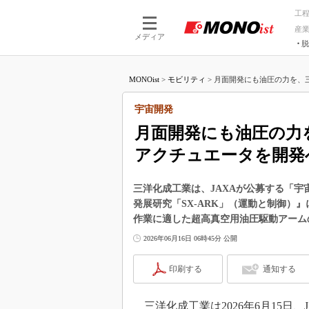
工
産
メディア
脱
つながる技術
AI×技術
MONOist
>
モビリティ
>
月面開発にも油圧の力を、三
つながる工場
AI×設備
つながるサービ
Physical
宇宙開発
月面開発にも油圧の力
アクチュエータを開発
三洋化成工業は、JAXAが公募する「宇
発展研究「SX-ARK」（運動と制御）
作業に適した超高真空用油圧駆動アーム
2026年06月16日 06時45分 公開
印刷する
通知する
三洋化成工業は2026年6月15日