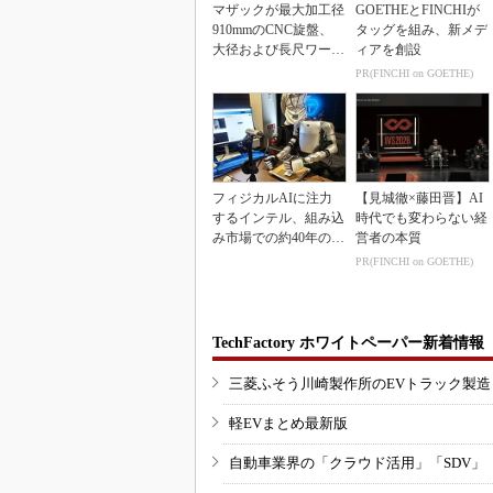
マザックが最大加工径
GOETHEとFINCHIが
910mmのCNC旋盤、
タッグを組み、新メデ
大径および長尺ワーク
ィアを創設
向け
PR(FINCHI on GOETHE)
フィジカルAIに注力
【見城徹×藤田晋】AI
するインテル、組み込
時代でも変わらない経
み市場での約40年の実
営者の本質
績を生かせるか
PR(FINCHI on GOETHE)
TechFactory ホワイトペーパー新着情報
三菱ふそう川崎製作所のEVトラック製
軽EVまとめ最新版
自動車業界の「クラウド活用」「SDV」