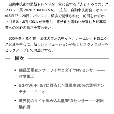
自動車技術の最新トレンドが一堂に会する「人とくるまのテク
ノロジー展 2026 YOKOHAMA」（主催：自動車技術会）が2026
年5月27～29日にパシフィコ横浜で開催された。前回をわずかに
上回る延べ8万493人が来場し、電子化と電動化が進む自動車産
業への関心の高さを窺わせた。
600を超える企業／団体の展示の中から、カーエレクトロニク
ス関連を中心に、新しいソリューションや新しいテクノロジーを
ピックアップしてお届けする。
目次
細径圧電センサーワイヤとダイヤNVセンサー――
住友電工
5GやWi-Fi 6/7に対応した透過率80％の透明アン
テナ――ヨコオ
世界初のタイヤ埋め込み型RFIDセンサー――村田
製作所