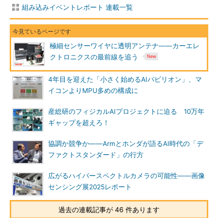
組み込みイベントレポート 連載一覧
極細センサーワイヤに透明アンテナ――カーエレ
クトロニクスの最前線を追う
4年目を迎えた「小さく始めるAIパビリオン」、マ
イコンよりMPU多めの構成に
産総研のフィジカルAIプロジェクトに迫る 10万年
ギャップを超えろ！
協調か競争か――Armとホンダが語るAI時代の「デ
ファクトスタンダード」の行方
広がるハイパースペクトルカメラの可能性――画像
センシング展2025レポート
過去の連載記事が 46 件あります