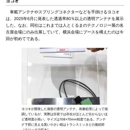
ヨコオ
車載アンテナやスプリングコネクターなどを手掛けるヨコオ
は、2025年6月に発表した透過率80％以上の透明アンテナを展示
した。なお、同社はこれまでは人とくるまのテクノロジー展の名
古屋会場にのみ出展していて、横浜会場にブースを構えたのは今
回が初めてである。
ヨコオが開発した扇形の透明アンテナ。画像処理によって強
調しているが、実際は目視では存在がほとんど分からないほ
ど透明度が高い。サイズは108×70mm程度である。アンテ
ナ下部に見える黒い小さい箱はトランスミッタとの接続部
［クリックで拡大］