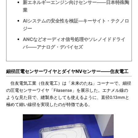
新エネルギーエンジン向けセンサー――日本特殊陶
業
AIシステムの安全性を検証―キーサイト・テクノロ
ジー
ANCなどオーディオ信号処理やソレノイドドライ
バ――アナログ・デバイセズ
細径圧電センサーワイヤとダイヤNVセンサー――住友電工
住友電気工業（住友電工）は「未来のたね」コーナーで、細径
の圧電センサーワイヤ「Filasense」を展示した。エナメル線の
ような見た目で、縫製糸としても使えるように、直径0.13mmと
極めて細い線径を実現したのが特徴である。