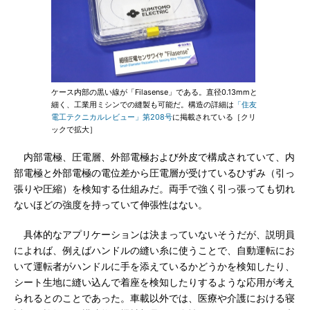
ケース内部の黒い線が「Filasense」である。直径0.13mmと
細く、工業用ミシンでの縫製も可能だ。構造の詳細は
「住友
電工テクニカルレビュー」第208号
に掲載されている［クリ
ックで拡大］
内部電極、圧電層、外部電極および外皮で構成されていて、内
部電極と外部電極の電位差から圧電層が受けているひずみ（引っ
張りや圧縮）を検知する仕組みだ。両手で強く引っ張っても切れ
ないほどの強度を持っていて伸張性はない。
具体的なアプリケーションは決まっていないそうだが、説明員
によれば、例えばハンドルの縫い糸に使うことで、自動運転にお
いて運転者がハンドルに手を添えているかどうかを検知したり、
シート生地に縫い込んで着座を検知したりするような応用が考え
られるとのことであった。車載以外では、医療や介護における寝