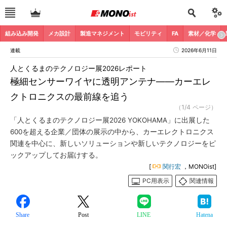
組み込み開発
メカ設計
製造マネジメント
モビリティ
FA
素材／化学
連載
2026年6月11日
人とくるまのテクノロジー展2026レポート
極細センサーワイヤに透明アンテナ――カーエレ
クトロニクスの最前線を追う
（1/4 ページ）
「人とくるまのテクノロジー展2026 YOKOHAMA」に出展した
600を超える企業／団体の展示の中から、カーエレクトロニクス
関連を中心に、新しいソリューションや新しいテクノロジーをピ
ックアップしてお届けする。
[
関行宏
，MONOist]
PC用表示
関連情報
Share
Post
LINE
Hatena