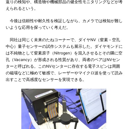
返りの検知や、構造物や機械部品の健全性モニタリングなどが考
えられるという。
今後は信頼性や耐久性を検証しながら、カメラでは検知が難し
いような応用を探っていく考えだ。
同社は同じく未来のたねコーナーで、ダイヤNV（窒素－空孔
中心）量子センサーの試作システムも展示した。ダイヤモンドに
は不純物として窒素原子（Nitrogen）を混入させるとその隣に空
孔（Vacancy）が形成される性質があり、両者のペアはNVセン
ターと呼ばれる。このNVセンターに存在する電子スピンは周囲
の磁場などに極めて敏感で、レーザーやマイクロ波を使って読み
出すことで高感度なセンサーを実現できる。