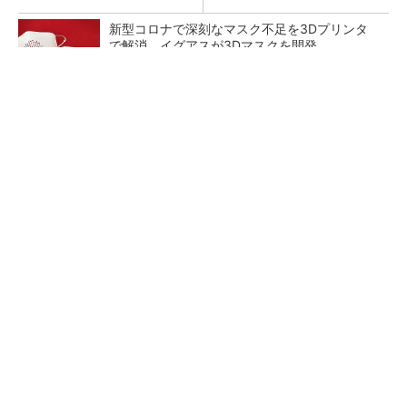
新型コロナで深刻なマスク不足を3Dプリンタ
で解消、イグアスが3Dマスクを開発
【レベル14】生成AIを味方に、3D CADを使い
こなそう！
狭小な駐車場に、シャープがポールカメラ式製
品発表 市場シェア10％目指す