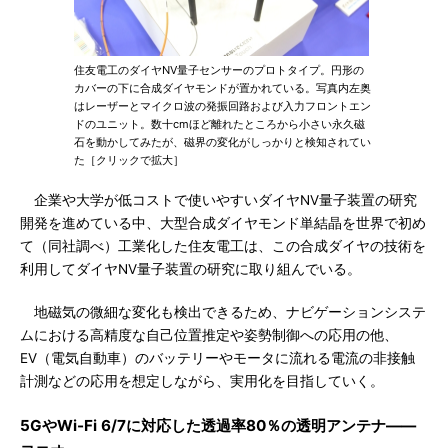
住友電工のダイヤNV量子センサーのプロトタイプ。円形の
カバーの下に合成ダイヤモンドが置かれている。写真内左奥
はレーザーとマイクロ波の発振回路および入力フロントエン
ドのユニット。数十cmほど離れたところから小さい永久磁
石を動かしてみたが、磁界の変化がしっかりと検知されてい
た［クリックで拡大］
企業や大学が低コストで使いやすいダイヤNV量子装置の研究
開発を進めている中、大型合成ダイヤモンド単結晶を世界で初め
て（同社調べ）工業化した住友電工は、この合成ダイヤの技術を
利用してダイヤNV量子装置の研究に取り組んでいる。
地磁気の微細な変化も検出できるため、ナビゲーションシステ
ムにおける高精度な自己位置推定や姿勢制御への応用の他、
EV（電気自動車）のバッテリーやモータに流れる電流の非接触
計測などの応用を想定しながら、実用化を目指していく。
5GやWi-Fi 6/7に対応した透過率80％の透明アンテナ――