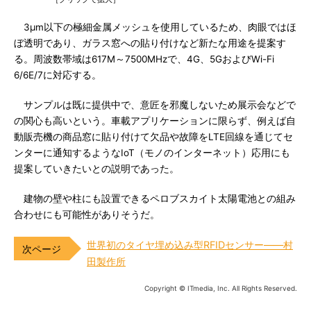
3μm以下の極細金属メッシュを使用しているため、肉眼ではほ
ぼ透明であり、ガラス窓への貼り付けなど新たな用途を提案す
る。周波数帯域は617M～7500MHzで、4G、5GおよびWi-Fi
6/6E/7に対応する。
サンプルは既に提供中で、意匠を邪魔しないため展示会などで
の関心も高いという。車載アプリケーションに限らず、例えば自
動販売機の商品窓に貼り付けて欠品や故障をLTE回線を通じてセ
ンターに通知するようなIoT（モノのインターネット）応用にも
提案していきたいとの説明であった。
建物の壁や柱にも設置できるペロブスカイト太陽電池との組み
合わせにも可能性がありそうだ。
世界初のタイヤ埋め込み型RFIDセンサー――村
田製作所
Copyright © ITmedia, Inc. All Rights Reserved.