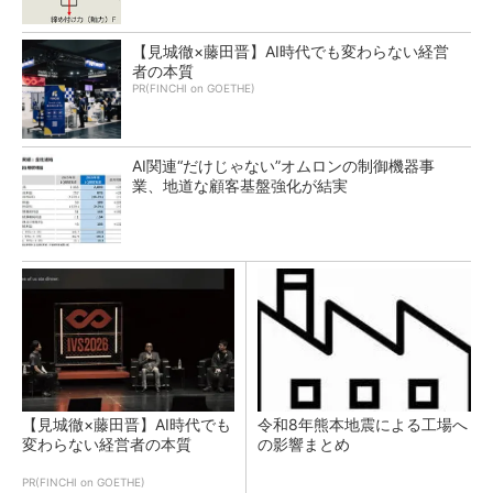
【見城徹×藤田晋】AI時代でも変わらない経営
者の本質
PR(FINCHI on GOETHE)
AI関連“だけじゃない”オムロンの制御機器事
業、地道な顧客基盤強化が結実
【見城徹×藤田晋】AI時代でも
令和8年熊本地震による工場へ
変わらない経営者の本質
の影響まとめ
PR(FINCHI on GOETHE)