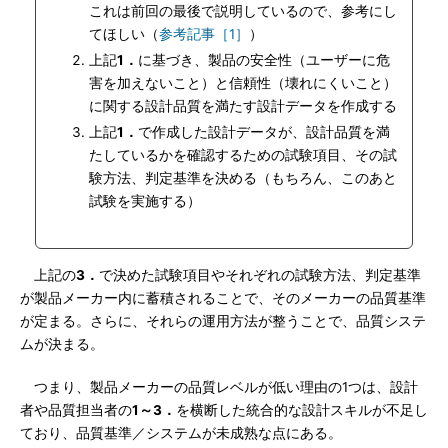
これは前回の最後で説明しているので、参考にし
てほしい（
参考記事［1］
）
上記
1．
に基づき、製品の安全性（ユーザーに危
害を加えないこと）と信頼性（壊れにくいこと）
に関する設計品質を満たす設計データを作成する
上記
1．
で作成した設計データが、設計品質を満
たしているかを確認するための試験項目、その試
験方法、判定基準を決める（もちろん、このあと
試験を実施する）
上記の
3．
で決めた試験項目やそれぞれの試験方法、判定基準
が製品メーカー内に蓄積されることで、そのメーカーの品質基準
が定まる。さらに、それらの運用方法が整うことで、品質システ
ムが決まる。
つまり、製品メーカーの品質レベルが低い理由の1つは、設計
者や品質担当者の
1～3．
を横断した統合的な設計スキルが不足し
ており、品質基準／システムが未成熟な点にある。