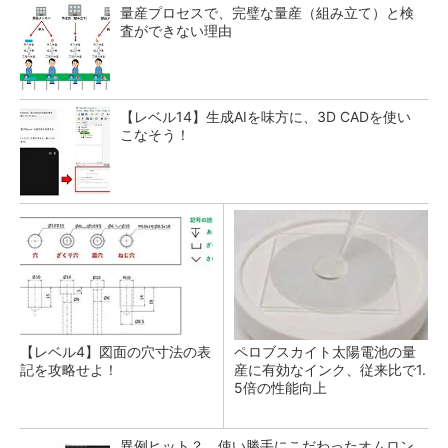
量産プロセスで、完璧な量産（組み立て）と検
査ができない理由
【レベル14】生成AIを味方に、3D CADを使い
こなそう！
【レベル4】図面の穴寸法の表
ペロブスカイト太陽電池の量
記を攻略せよ！
産に有効なインク、従来比で1.
5倍の性能向上
異例ヒット？ 使い勝手にこだわったオムロン