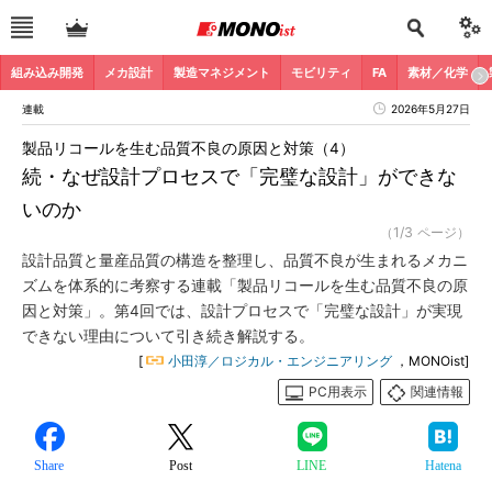
組み込み開発
メカ設計
製造マネジメント
モビリティ
FA
素材／化学
連載
2026年5月27日
製品リコールを生む品質不良の原因と対策（4）
続・なぜ設計プロセスで「完璧な設計」ができな
いのか
（1/3 ページ）
設計品質と量産品質の構造を整理し、品質不良が生まれるメカニ
ズムを体系的に考察する連載「製品リコールを生む品質不良の原
因と対策」。第4回では、設計プロセスで「完璧な設計」が実現
できない理由について引き続き解説する。
[
小田淳／ロジカル・エンジニアリング
，MONOist]
PC用表示
関連情報
Share
Post
LINE
Hatena