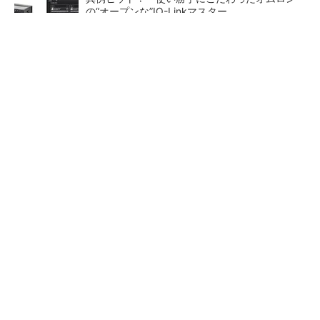
の“オープンな”IO-Linkマスター
SNSアカウントを着実に成長。実はみんなココ
使ってます。
PR(Dreaw合同会社)
新型コロナで深刻なマスク不足を3Dプリンタ
で解消、イグアスが3Dマスクを開発
テスラにおけるギガキャスト
幾何公差の基準「データム」