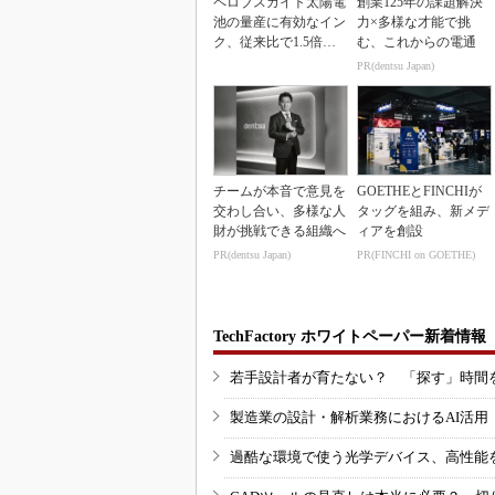
ペロブスカイト太陽電
創業125年の課題解決
池の量産に有効なイン
力×多様な才能で挑
ク、従来比で1.5倍の
む、これからの電通
性能向上
PR(dentsu Japan)
チームが本音で意見を
GOETHEとFINCHIが
交わし合い、多様な人
タッグを組み、新メデ
財が挑戦できる組織へ
ィアを創設
PR(dentsu Japan)
PR(FINCHI on GOETHE)
TechFactory ホワイトペーパー新着情報
若手設計者が育たない？ 「探す」時間
製造業の設計・解析業務におけるAI活
過酷な環境で使う光学デバイス、高性能