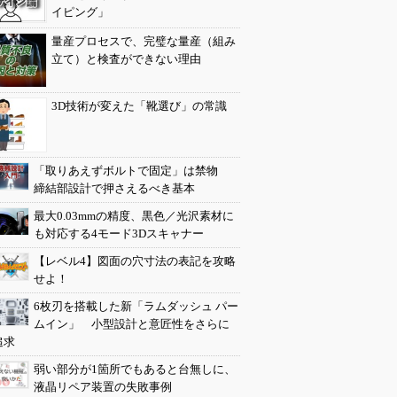
イピング」
量産プロセスで、完璧な量産（組み
立て）と検査ができない理由
3D技術が変えた「靴選び」の常識
「取りあえずボルトで固定」は禁物
締結部設計で押さえるべき基本
最大0.03mmの精度、黒色／光沢素材に
も対応する4モード3Dスキャナー
【レベル4】図面の穴寸法の表記を攻略
せよ！
6枚刃を搭載した新「ラムダッシュ パー
ムイン」 小型設計と意匠性をさらに
追求
弱い部分が1箇所でもあると台無しに、
液晶リペア装置の失敗事例