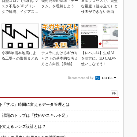
新型コロナで深刻なマ
幾何公差の基準「デー
量産プロセスで、完璧
スク不足を3Dプリン
タム」を理解しよう
な量産（組み立て）と
タで解消、イグアスが
検査ができない理由
3Dマスクを開発
令和8年熊本地震によ
テスラにおけるギガキ
【レベル14】生成AI
る工場への影響まとめ
ャストの基本的な考え
を味方に、3D CADを
方と方向性【前編】
使いこなそう！
Recommended by
PR
を「学ぶ」時間に変えるデータ管理とは
用 課題のトップは「技術やスキル不足」
を支えるレンズ設計とは？