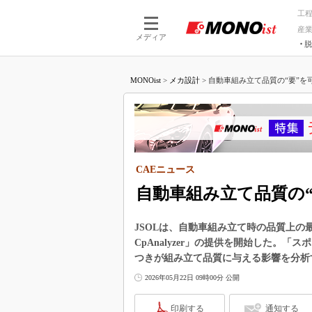
工
産
メディア
脱
つながる技術
AI×技術
MONOist
>
メカ設計
>
自動車組み立て品質の“要”を可
つながる工場
AI×設備
つながるサービ
Physical
CAEニュース
自動車組み立て品質の“
JSOLは、自動車組み立て時の品質上の
CpAnalyzer」の提供を開始した。
つきが組み立て品質に与える影響を分析
2026年05月22日 09時00分 公開
印刷する
通知する