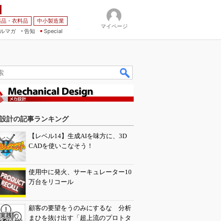
薬品・衣料品
中小製造業
マイページ
ルマガ
告知
Special
設計の記事ランキング
【レベル14】生成AIを味方に、3D
CADを使いこなそう！
使用中に発火、サーキュレーター10
万台をリコール
顧客の要望をうのみにするな 分析
まひを抜け出す「超上流のプロトタ