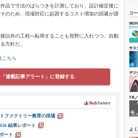
作品で寸法のばらつきを計測しており、設計確定後に
コー
。そのため、現場対応に起因するコスト増加の回避が課
MO
接以外の工程へ転用することも視野に入れつつ、自動
める方針だ。
サス
はこちら
デジ
を「連載記事アラート」に登録する
VR
トファクトリー教育の現場
026 結果レポート
よく
レポート