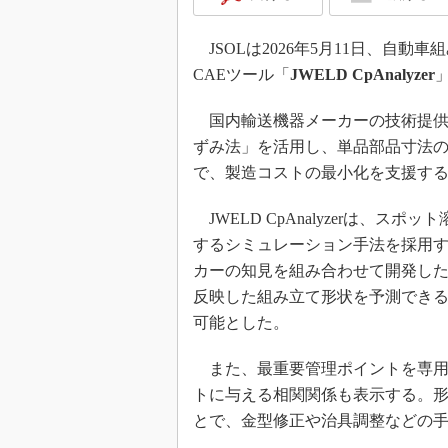
JSOLは2026年5月11日、自
CAEツール「
JWELD CpAnalyzer
国内輸送機器メーカーの技術提供
ずみ法」を活用し、単品部品寸法
で、製造コストの最小化を支援す
JWELD CpAnalyzerは、
するシミュレーション手法を採用
カーの知見を組み合わせて開発し
反映した組み立て形状を予測でき
可能とした。
また、最重要管理ポイントを専用
トに与える相関関係も表示する。
とで、金型修正や治具調整などの