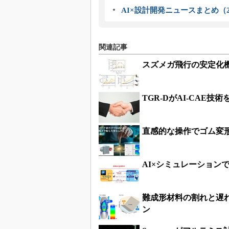
AI×設計開発ニュースまとめ（2
関連記事
スズメガ飛行の安定化
TGR-DがAI-CAE
直感的な操作でゴム変
AI×シミュレーション
難成形材料の割れと遅
ン