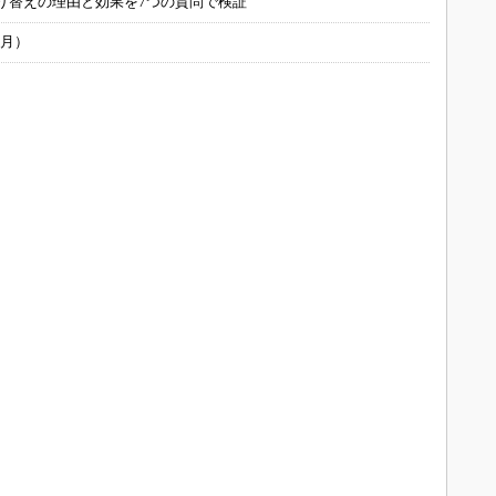
り替えの理由と効果を7つの質問で検証
6月）