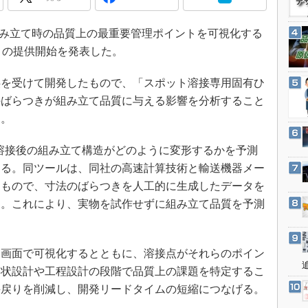
3Dプリンタ
産業オープンネット展
デジタルツインとCAE
動車組み立て時の品質上の最重要管理ポイントを可視化する
S＆OP
」の提供開始を発表した。
インダストリー4.0
を受けて開発したもので、「スポット溶接専用固有ひ
イノベーション
のばらつきが組み立て品質に与える影響を分析すること
製造業ビッグデータ
る。
メイドインジャパン
スポット溶接後の組み立て構造がどのように変形するかを予測
植物工場
する。同ツールは、同社の高速計算技術と輸送機器メー
知財マネジメント
たもので、寸法のばらつきを人工的に生成したデータを
海外生産
る。これにより、実物を試作せずに組み立て品質を予測
グローバル設計・開発
制御セキュリティ
画面で可視化するとともに、溶接点がそれらのポイン
新型コロナへの対応
形状設計や工程設計の段階で品質上の課題を特定するこ
手戻りを削減し、開発リードタイムの短縮につなげる。