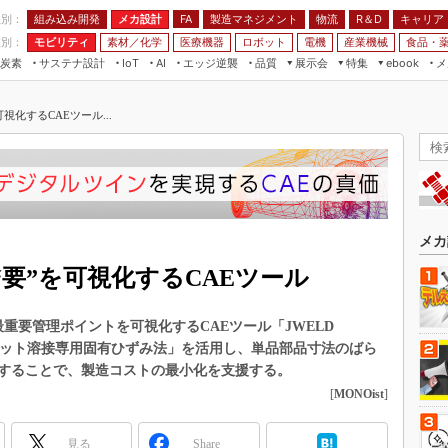
程別：
組み込み開発
メカ設計
製造マネジメント
物流
R＆D
キャリア
FA
業別：
モビリティ
素材／化学
医療機器
ロボット
電機
産業機械
食品・
炭素
サステナ設計
エッジ逆襲
品質
展示会
特集
メ
IoT
AI
ebook
伝承
組み込み開発
CEATEC
読者調査まとめ
編集後記
視化するCAEツール...
JIMTOF
保全
メカ設計
つながるクルマ
組込み/エッジ コンピューティング
ス
 AI
製造マネジメント
5G
展＆IoT/5Gソリューション展
VR／AR
FA
IIFES
モビリティ
フィールドサービス
国際ロボット展
素材／化学
FPGA
メカ
ジャパンモビリティショー
組み込み画像技術
要”を可視化するCAEツール
TECHNO-FRONTIER
組み込みモデリング
人テク展
最重要管理ポイントを可視化するCAEツール「JWELD
Windows Embedded
スマート工場EXPO
「スポット溶接専用固有ひずみ法」を活用し、単品部品寸法のばら
車載ソフト開発
することで、製造コストの最小化を支援する。
EdgeTech+
ISO26262
[
MONOist
]
日本ものづくりワールド
無償設計ツール
AUTOMOTIVE WORLD
見る
Share