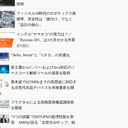
技術
フィジカルAI時代のロボティクス新
標準、安全性は「後付け」でなく
「設計の核心」
インテル“ヤマネコ”の実力は？／
「Renesas 365」は3カ月かかる作業
が1分に
“Hello, World”と「Lチカ」の共通点
富士通からC／C++およびJava対応のソ
ースコード解析ツールの資産を取得
基本波で625MHzまでの高周波に対応す
る次世代水晶デバイスを本格量産を開
始
フラクタルによる高精度画像認識技術
を開発
“3つの頭脳”で80TOPSの処理性能を実
現 AMDが語る「次世代AIチップ」戦