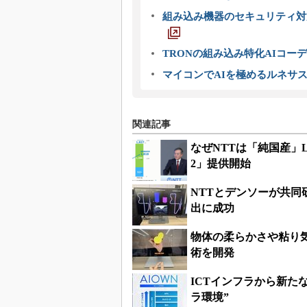
組み込み機器のセキュリティ対
TRONの組み込み特化AIコー
マイコンでAIを極めるルネサ
関連記事
なぜNTTは「純国産」L
2」提供開始
NTTとデンソーが共
出に成功
物体の柔らかさや粘り気
術を開発
ICTインフラから新た
ラ環境”