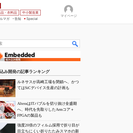
薬品・衣料品
中小製造業
マイページ
ルマガ
告知
Special
込み開発の記事ランキング
ルネサスが高崎工場を閉鎖へ、かつ
てはSiCデバイス生産の計画も
AlteraはITバブルを切り抜け全盛期
へ、時代を先取りしたArmコア＋
FPGAの製品も
強度20倍のフィルム採用で折り目が
目立ちにくい折りたたみスマホの新