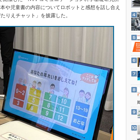
3Dプリンタ
産業オープンネット展
、絵本や児童書の内容についてロボットと感想を話し合え
デジタルツインとCAE
ぴたりえチャット」を披露した。
S＆OP
インダストリー4.0
イノベーション
製造業ビッグデータ
メイドインジャパン
植物工場
知財マネジメント
海外生産
グローバル設計・開発
制御セキュリティ
新型コロナへの対応