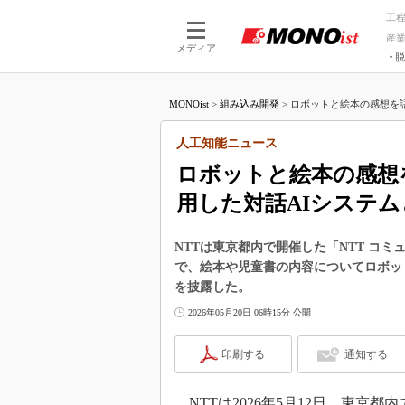
工
産
メディア
脱
つながる技術
AI×技術
MONOist
>
組み込み開発
>
ロボットと絵本の感想を語り合う
つながる工場
AI×設備
つながるサービ
Physical
人工知能ニュース
ロボットと絵本の感想を語り
用した対話AIシステム
NTTは東京都内で開催した「NTT コミ
で、絵本や児童書の内容についてロボッ
を披露した。
2026年05月20日 06時15分 公開
印刷する
通知する
NTTは2026年5月12日、東京都