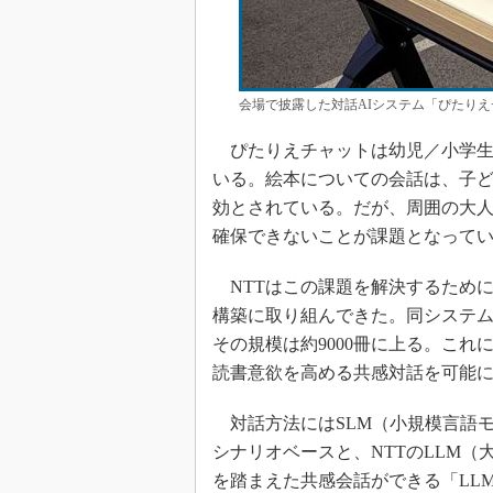
会場で披露した対話AIシステム「ぴたりえ
ぴたりえチャットは幼児／小学生
いる。絵本についての会話は、子
効とされている。だが、周囲の大
確保できないことが課題となって
NTTはこの課題を解決するため
構築に取り組んできた。同システ
その規模は約9000冊に上る。こ
読書意欲を高める共感対話を可能
対話方法にはSLM（小規模言語
シナリオベースと、NTTのLLM（大
を踏まえた共感会話ができる「LL