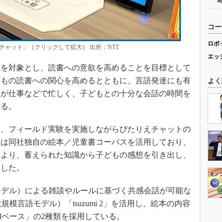
コー
ロボ
チャット」［クリックして拡大］ 出所：NTT
エッ
を対象とし、読書への意欲を高めることを目標として
どもの読書への関心を高めるとともに、言語発達にも有
よく
人が仕事などで忙しく、子どもとの十分な会話の時間を
いる。
に、フィールド実験を実施しながらぴたりえチャットの
ムは同社独自の絵本／児童書コーパスを活用しており、
れにより、蓄えられた知識から子どもの感想を引き出し、
にした。
モデル）による雑談やルールに基づく共感会話が可能な
規模言語モデル）「tsuzumi 2」を活用し、絵本の内容
Mベース」の2種類を採用している。