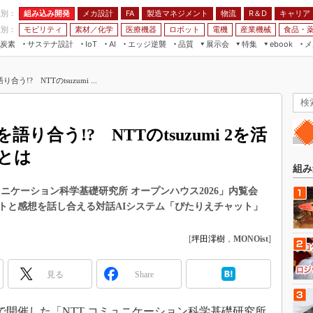
程別：
組み込み開発
メカ設計
製造マネジメント
物流
R＆D
キャリア
FA
業別：
モビリティ
素材／化学
医療機器
ロボット
電機
産業機械
食品・
炭素
サステナ設計
エッジ逆襲
品質
展示会
特集
メ
IoT
AI
ebook
伝承
組み込み開発
CEATEC
読者調査まとめ
編集後記
!? NTTのtsuzumi ...
JIMTOF
保全
メカ設計
つながるクルマ
組込み/エッジ コンピューティング
ス
 AI
製造マネジメント
5G
展＆IoT/5Gソリューション展
VR／AR
FA
合う!? NTTのtsuzumi 2を活
IIFES
モビリティ
フィールドサービス
とは
国際ロボット展
素材／化学
FPGA
組み
ジャパンモビリティショー
組み込み画像技術
ュニケーション科学基礎研究所 オープンハウス2026」内覧会
TECHNO-FRONTIER
トと感想を話し合える対話AIシステム「ぴたりえチャット」
組み込みモデリング
人テク展
Windows Embedded
[
坪田澪樹
，
MONOist
]
スマート工場EXPO
車載ソフト開発
EdgeTech+
見る
Share
ISO26262
日本ものづくりワールド
無償設計ツール
AUTOMOTIVE WORLD
内で開催した「NTT コミュニケーション科学基礎研究所