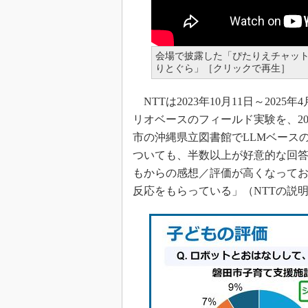
会場で披露した「ぴたりえチャッ
りとぐら」［クリックで再生］
NTTは2023年10月11日～20
リオベースのフィールド実験を、202
市の沖縄県立図書館でLLMベース
ついても、半数以上が好意的な回答を
もからの感想／評価が高くなって
反応をもらっている」（NTTの説