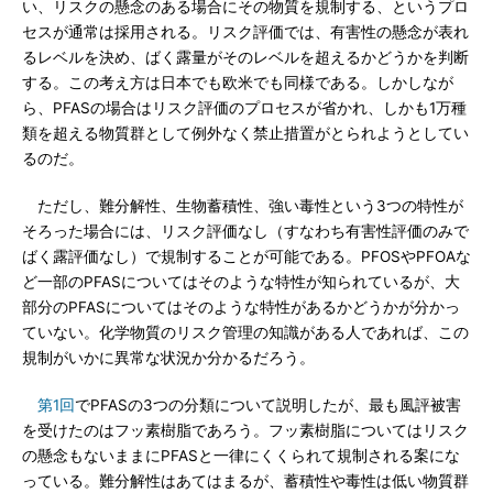
い、リスクの懸念のある場合にその物質を規制する、というプロ
セスが通常は採用される。リスク評価では、有害性の懸念が表れ
るレベルを決め、ばく露量がそのレベルを超えるかどうかを判断
する。この考え方は日本でも欧米でも同様である。しかしなが
ら、PFASの場合はリスク評価のプロセスが省かれ、しかも1万種
類を超える物質群として例外なく禁止措置がとられようとしてい
るのだ。
ただし、難分解性、生物蓄積性、強い毒性という3つの特性が
そろった場合には、リスク評価なし（すなわち有害性評価のみで
ばく露評価なし）で規制することが可能である。PFOSやPFOAな
ど一部のPFASについてはそのような特性が知られているが、大
部分のPFASについてはそのような特性があるかどうかが分かっ
ていない。化学物質のリスク管理の知識がある人であれば、この
規制がいかに異常な状況か分かるだろう。
第1回
でPFASの3つの分類について説明したが、最も風評被害
を受けたのはフッ素樹脂であろう。フッ素樹脂についてはリスク
の懸念もないままにPFASと一律にくくられて規制される案にな
っている。難分解性はあてはまるが、蓄積性や毒性は低い物質群