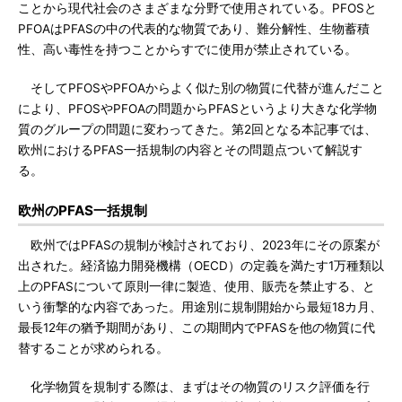
ことから現代社会のさまざまな分野で使用されている。PFOSと
PFOAはPFASの中の代表的な物質であり、難分解性、生物蓄積
性、高い毒性を持つことからすでに使用が禁止されている。
そしてPFOSやPFOAからよく似た別の物質に代替が進んだこと
により、PFOSやPFOAの問題からPFASというより大きな化学物
質のグループの問題に変わってきた。第2回となる本記事では、
欧州におけるPFAS一括規制の内容とその問題点ついて解説す
る。
欧州のPFAS一括規制
欧州ではPFASの規制が検討されており、2023年にその原案が
出された。経済協力開発機構（OECD）の定義を満たす1万種類以
上のPFASについて原則一律に製造、使用、販売を禁止する、と
いう衝撃的な内容であった。用途別に規制開始から最短18カ月、
最長12年の猶予期間があり、この期間内でPFASを他の物質に代
替することが求められる。
化学物質を規制する際は、まずはその物質のリスク評価を行