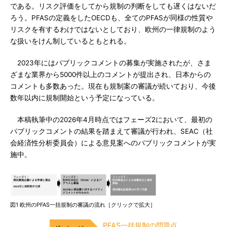
である。リスク評価をしてから規制の判断をしても遅くはないだ
ろう。PFASの定義をしたOECDも、全てのPFASが同様の性質や
リスクを有するわけではないとしており、欧州の一律規制のよう
な扱いをけん制しているともとれる。
2023年にはパブリックコメントの募集が実施されたが、さま
ざまな業界から5000件以上のコメントが提出され、日本からの
コメントも多数あった。現在も規制案の審議が続いており、今後
数年以内に規制開始という予定になっている。
本稿執筆中の2026年4月時点ではフェーズ2において、最初の
パブリックコメントの結果を踏まえて審議が行われ、SEAC（社
会経済性分析委員会）による意見案へのパブリックコメントが実
施中。
図1 欧州のPFAS一括規制の審議の流れ［クリックで拡大］
PFAS一括規制の問題点