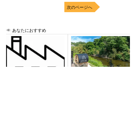
次のページへ
あなたにおすすめ
令和8年熊本地震による工場へ
シェア別荘「COCO VILLA O
の影響まとめ
wners」3選
PR(COCO VILLA on GOETHE)
すべてが絶景、収益も得られるその仕組みとは
PR(COCO VILLA on GOETHE)