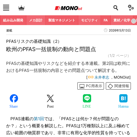
組み込み開発
メカ設計
製造マネジメント
モビリティ
FA
素材／化学
連載
2026年5月13日
PFASリスクの基礎知識（2）
欧州のPFAS一括規制の動向と問題点
（1/2 ページ）
PFASの基礎知識やリスクなどを紹介する本連載。第2回は欧州に
おけるPFAS一括規制の内容とその問題点ついて解説する。
[
永井孝志
，MONOist]
PC用表示
関連情報
Share
Post
LINE
Hatena
PFAS連載の
第1回
では、「PFASとは何か？何が問題なの
か？」という概要を解説した。PFASは1万種類以上に及ぶ極めて
広い範囲の物質群であり、非常に有用な化学的性質を持っている