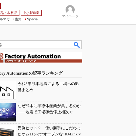
薬品・衣料品
中小製造業
マイページ
ルマガ
告知
Special
tory Automationの記事ランキング
令和8年熊本地震による工場への影
響まとめ
なぜ熊本に半導体産業が集まるのか
――地震で工場稼働停止相次ぐ
異例ヒット？ 使い勝手にこだわっ
たオムロンの“オープンな”IO-Linkマ