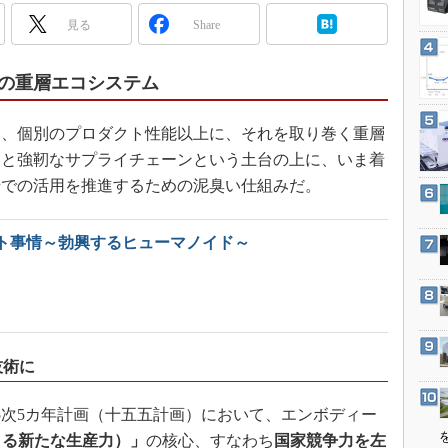
3Dプリンタ
産業オープンネット展
見る
Share
デジタルツインとCAE
S＆OP
の重層エコシステム
インダストリー4.0
イノベーション
、個別のプロダクト性能以上に、それを取り巻く重層
略と強靭なサプライチェーンという土台の上に、いま着
製造業ビッグデータ
場での活用を推進するための泥臭い仕組みだ。
メイドインジャパン
植物工場
ト事情～勃興するヒューマノイド～
知財マネジメント
海外生産
グローバル設計・開発
制御セキュリティ
技術に
新型コロナへの対応
15次5カ年計画（十五五計画）において、エンボディー
よる新たな生産力）」
の核心、すなわち
国家競争力を左