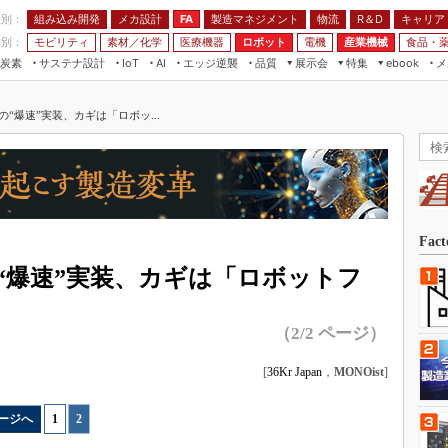
程別：
組み込み開発
メカ設計
製造マネジメント
物流
R＆D
キャリア
FA
業別：
モビリティ
素材／化学
医療機器
ロボット
電機
産業機械
食品・
炭素
サステナ設計
エッジ逆襲
品質
展示会
特集
メ
IoT
AI
ebook
伝承
組み込み開発
CEATEC
読者調査まとめ
編集後記
“爆速”実装、カギは「ロボッ...
JIMTOF
保全
メカ設計
つながるクルマ
組込み/エッジ コンピューティング
ス
 AI
製造マネジメント
5G
展＆IoT/5Gソリューション展
VR／AR
FA
IIFES
モビリティ
フィールドサービス
国際ロボット展
素材／化学
FPGA
Fac
ジャパンモビリティショー
組み込み画像技術
“爆速”実装、カギは「ロボットフ
TECHNO-FRONTIER
組み込みモデリング
人テク展
（2/2 ページ）
Windows Embedded
スマート工場EXPO
車載ソフト開発
[
36Kr Japan
，
MONOist
]
EdgeTech+
ISO26262
日本ものづくりワールド
ージへ
1
|
2
無償設計ツール
AUTOMOTIVE WORLD