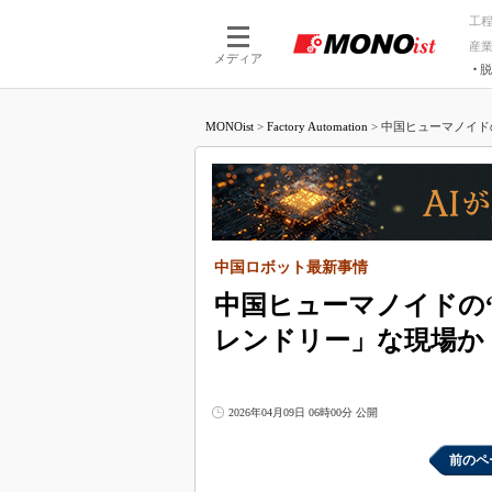
工
産
メディア
脱
つながる技術
AI×技術
MONOist
>
Factory Automation
>
中国ヒューマノイドの
つながる工場
AI×設備
つながるサービ
Physical
中国ロボット最新事情
中国ヒューマノイドの
レンドリー」な現場か
2026年04月09日 06時00分 公開
前のペ