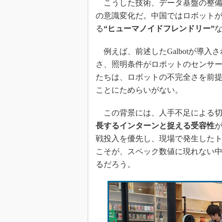
こうした技術、データ基盤の整備
の意識変化だ。中国ではロボット
る
“ヒューマノイドフレンドリー”
例えば、前述したGalbotが導
さ、照明条件がロボットのセンサ
たちは、ロボットの不完全さを前
ことにためらいがない。
この背景には、人手不足による切
長するインターンと捉える受容性
戦投入を優先し、現場で発生した
こそが、スペック数値に現れない
るだろう。