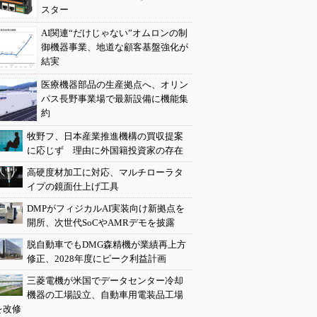
スター
AI関連“だけじゃない”オムロンの制
御機器事業、地道な顧客基盤強化が
結実
医療機器部品の生産拠点へ、オリン
パス長野事業場で最新設備に機能集
約
牧野フ、日本産業推進機構の買収提案
に応じず 理由に外国籍投資家の存在
高硬度材加工に対応、マルチローラタ
イプの鏡面仕上げ工具
DMPがフィジカルAI実装向け新拠点を
開所、次世代SoCやAMRデモを披露
脱自動車でもDMG森精機が業績再上方
修正、2028年度にピーク利益計画
三菱電機が米国でデータセンター冷却
機器の工場設立、自動車用電装品工場
を改修