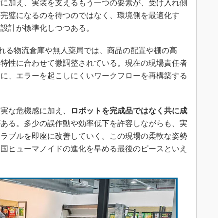
に加え、実装を支えるもう一つの要素が、受け入れ側
が完璧になるのを待つのではなく、環境側を最適化す
な設計が標準化しつつある。
入される物流倉庫や無人薬局では、商品の配置や棚の高
ー特性に合わせて微調整されている。現在の現場責任者
提に、エラーを起こしにくいワークフローを再構築する
実な危機感に加え、
ロボットを完成品ではなく共に成
がある。多少の誤作動や効率低下を許容しながらも、実
トラブルを即座に改善していく。この現場の柔軟な姿勢
中国ヒューマノイドの進化を早める最後のピースといえ