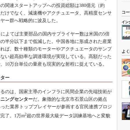
5年の関連スタートアップへの投資総額は380億元（約
コー
開発だけでなく、減速機やアクチュエータ、高精度センサ
イヤー群へ戦略的に波及した。
イン
トによてば主要部品の国内サプライヤー数は米国の5倍
品の半分以下まで低減した。中国各地に形成された産業
せれば、数十種類のモーターやアクチュエータのサンプ
よく
見ない超高効率な調達環境が実現している。高額だった
、10万台単位の量産も現実的な射程に捉えている。
ンター
るのは、国家主導のインフラに民間企業の先端技術が
ーニングセンター
だ。象徴的な北京市石景山区の拠点
米）といった業界トッププレイヤーが参画する官民連携プロジ
2
を完了。1万m
超の世界最大級データ訓練基地へと変貌