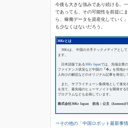
今後も大きな強みであり続ける。
であっても、その可能性を前提に
ら、稼働データを資産化していく
も少なくはないだろう。
36Krとは
36Krは、 中国の大手テックメディアとして
ます。
日本語版である
36Kr Japan
では、先端企業
ファイナンス状況など中国の
「今」
を現地か
人向けの解説などのオリジナル記事を発信し
また、サプライチェーン集積地として進化
を当て、最先端のヒューマノイドを開発する
プログラムなども企画しています。
株式会社36Kr Japan 担当：公文（kumon@36
⇒その他の「中国ロボット最新事