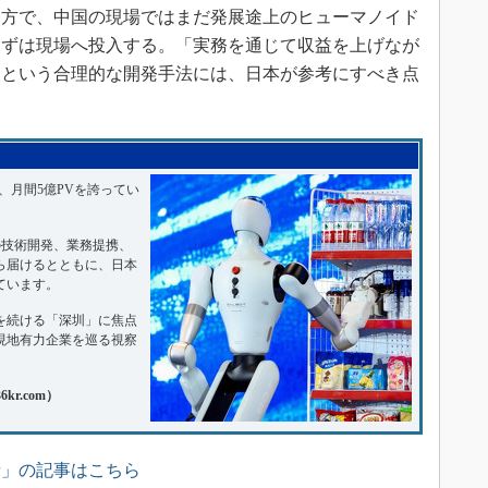
一方で、中国の現場ではまだ発展途上のヒューマノイド
まずは現場へ投入する。「実務を通じて収益を上げなが
」という合理的な開発手法には、日本が参考にすべき点
、月間5億PVを誇ってい
の技術開発、業務提携、
ら届けるとともに、日本
ています。
を続ける「深圳」に焦点
現地有力企業を巡る視察
kr.com）
情」の記事はこちら