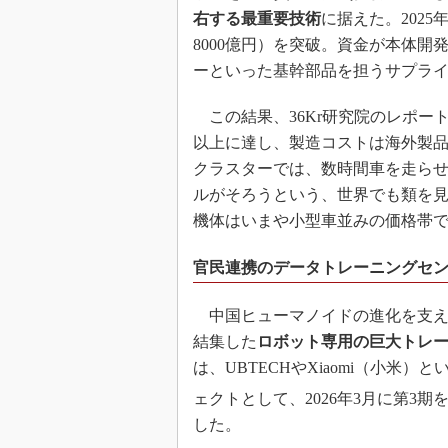
右する最重要技術
に据えた。202
8000億円）を突破。資金が本体
ーといった基幹部品を担うサプラ
この結果、36Kr研究院のレポー
以上に達し、製造コストは海外製
クラスターでは、数時間車を走ら
ルがそろうという、世界でも類を
機体はいまや小型車並みの価格帯で
官民連携のデータトレーニングセ
中国ヒューマノイドの進化を支え
結集した
ロボット専用の巨大トレ
は、UBTECHやXiaomi（小
ェクトとして、2026年3月に第3期
した。