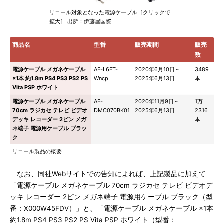
リコール対象となった電源ケーブル［クリックで
拡大］ 出所：伊藤屋国際
商品名
型番
販売期間
販売
数
電源ケーブル メガネケーブル
AF-L6FT-
2020年6月10日～
3489
×1本 約1.8m PS4 PS3 PS2 PS
Wncp
2025年6月13日
本
Vita PSP ホワイト
電源ケーブル メガネケーブル
AF-
2020年11月9日～
1万
70cm ラジカセ テレビ ビデオ
DMC070BK01
2025年6月13日
2316
デッキ レコーダー 2ピン メガ
本
ネ端子 電源用ケーブル ブラッ
ク
リコール製品の概要
なお、同社Webサイトでの告知によれば、上記製品に加えて
「電源ケーブル メガネケーブル 70cm ラジカセ テレビ ビデオデ
ッキ レコーダー 2ピン メガネ端子 電源用ケーブル ブラック（型
番：X000W45FDV）」と、「電源ケーブル メガネケーブル ×1本
約1.8m PS4 PS3 PS2 PS Vita PSP ホワイト（型番：