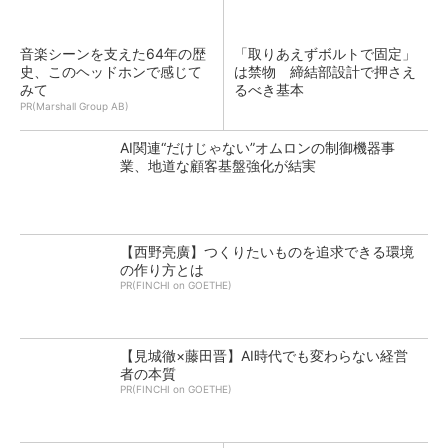
音楽シーンを支えた64年の歴
「取りあえずボルトで固定」
史、このヘッドホンで感じて
は禁物 締結部設計で押さえ
みて
るべき基本
PR(Marshall Group AB)
AI関連“だけじゃない”オムロンの制御機器事
業、地道な顧客基盤強化が結実
【西野亮廣】つくりたいものを追求できる環境
の作り方とは
PR(FINCHI on GOETHE)
【見城徹×藤田晋】AI時代でも変わらない経営
者の本質
PR(FINCHI on GOETHE)