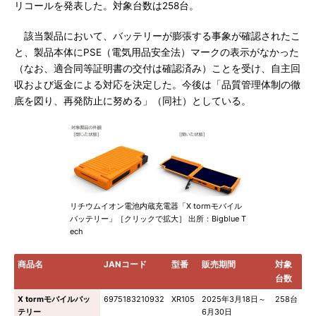
リコールを発表した。対象台数は258台。
該当製品において、バッテリーが膨張する事象が確認されたこ
と、製品本体にPSE（電気用品安全法）マークの表示がなかった
（なお、適合同等証明書の交付は確認済み）ことを受け、自主回
収および返金による対応を決定した。今後は「品質管理体制の徹
底を図り、再発防止に努める」（同社）としている。
リチウムイオン電池内蔵充電器「X tormモバイル
バッテリー」［クリックで拡大］ 出所：Bigblue T
ech
商品名
JANコード
型番
販売期間
対象
台数
X tormモバイルバッ
6975183210932
XR105
2025年3月18日～
258台
テリー
6月30日