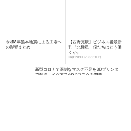
令和8年熊本地震による工場へ
【西野亮廣】ビジネス書最新
の影響まとめ
刊『北極星 僕たちはどう働
くか』
PR(FINCHI on GOETHE)
新型コロナで深刻なマスク不足を3Dプリンタ
で解消、イグアスが3Dマスクを開発
【レベル14】生成AIを味方に、3D CADを使い
こなそう！
狭小な駐車場に、シャープがポールカメラ式製