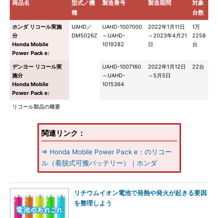
商品名
型式／機
製造番号
製造期間
対象
種
台数
ホンダ リコール実施
UAHD／
UAHD-1007000
2022年1月11日
1万
分
DM5026Z
～UAHD-
～2023年4月21
2258
Honda Mobile
1019282
日
台
Power Pack e:
デンヨー リコール実
UAHD-1007160
2022年1月12日
22台
施分
～UAHD-
～5月5日
Honda Mobile
1015364
Power Pack e:
リコール製品の概要
関連リンク：
⇒ Honda Mobile Power Pack e：のリコー
ル（着脱式可搬バッテリー）｜ホンダ
リチウムイオン電池で発熱や発火が起きる要因
を整理しよう