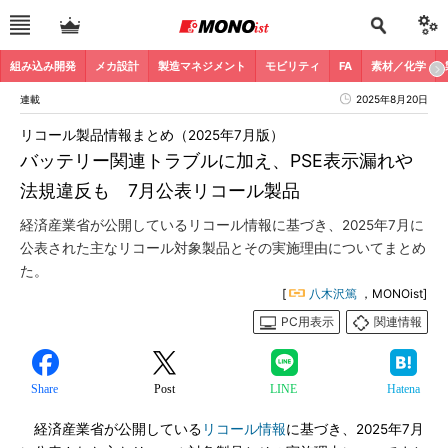
組み込み開発
メカ設計
製造マネジメント
モビリティ
FA
素材／化学
連載
2025年8月20日
リコール製品情報まとめ（2025年7月版）
バッテリー関連トラブルに加え、PSE表示漏れや
法規違反も 7月公表リコール製品
経済産業省が公開しているリコール情報に基づき、2025年7月に
公表された主なリコール対象製品とその実施理由についてまとめ
た。
[
八木沢篤
，MONOist]
PC用表示
関連情報
Share
Post
LINE
Hatena
経済産業省が公開している
リコール情報
に基づき、2025年7月