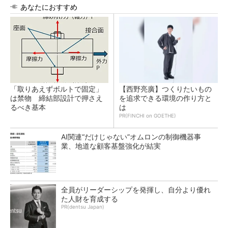
あなたにおすすめ
「取りあえずボルトで固定」
【西野亮廣】つくりたいもの
は禁物 締結部設計で押さえ
を追求できる環境の作り方と
るべき基本
は
PR(FINCHI on GOETHE)
AI関連“だけじゃない”オムロンの制御機器事
業、地道な顧客基盤強化が結実
全員がリーダーシップを発揮し、自分より優れ
た人財を育成する
PR(dentsu Japan)