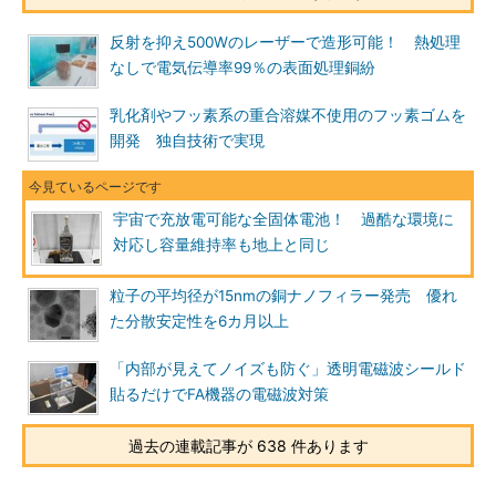
反射を抑え500Wのレーザーで造形可能！ 熱処理
なしで電気伝導率99％の表面処理銅紛
乳化剤やフッ素系の重合溶媒不使用のフッ素ゴムを
開発 独自技術で実現
宇宙で充放電可能な全固体電池！ 過酷な環境に
対応し容量維持率も地上と同じ
粒子の平均径が15nmの銅ナノフィラー発売 優れ
た分散安定性を6カ月以上
「内部が見えてノイズも防ぐ」透明電磁波シールド
貼るだけでFA機器の電磁波対策
過去の連載記事が 638 件あります