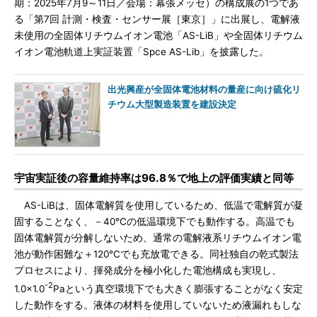
期：2025年7月9～11日／会場：幕張メッセ）の構成展の1つであ
る「第7回 計測・検査・センサー展［東京］」に出展し、電解液
未使用の全固体リチウムイオン電池「AS-LiB」や全固体リチウム
イオン電池軌道上実証装置「Spce AS-Lib」を披露した。
出光興産が全固体電池材料の量産に向け硫化リ
チウム大型製造装置を建設決定
宇宙実証後の容量維持率は96.8％で地上の評価実績と同等
AS-LiBは、固体電解質を使用しているため、低温で電解質が凝
固することなく、－40℃の低温環境下でも動作する。高温でも
固体電解質が分解しないため、通常の電解液系リチウムイオン電
池が動作困難な＋120℃でも充放電できる。同社独自の乾式製法
プロセスにより、揮発成分を極小化した電池構成も実現し、
-2
1.0×1.0
Paという真空環境下でも大きく膨張することがなく安定
した動作をする。液体の材料を使用していないため液漏れもしな