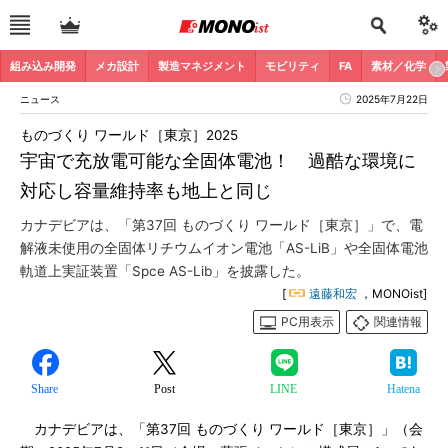
組み込み開発
メカ設計
製造マネジメント
モビリティ
FA
素材／化学
ニュース
2025年7月22日
ものづくり ワールド［東京］2025
宇宙で充放電可能な全固体電池！ 過酷な環境に
対応し容量維持率も地上と同じ
カナデビアは、「第37回 ものづくり ワールド［東京］」で、電
解液未使用の全固体リチウムイオン電池「AS-LiB」や全固体電池
軌道上実証装置「Spce AS-Lib」を披露した。
[
遠藤和宏
，MONOist]
PC用表示
関連情報
Share
Post
LINE
Hatena
カナデビアは、「第37回 ものづくり ワールド［東京］」（会