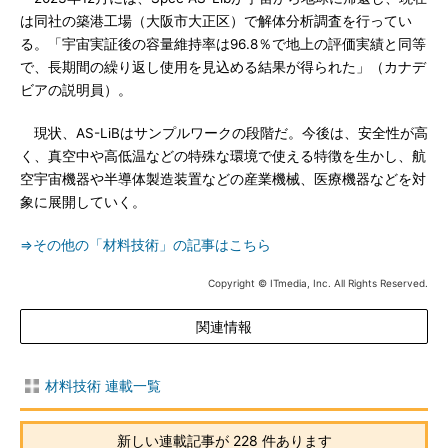
は同社の築港工場（大阪市大正区）で解体分析調査を行ってい
る。「宇宙実証後の容量維持率は96.8％で地上の評価実績と同等
で、長期間の繰り返し使用を見込める結果が得られた」（カナデ
ビアの説明員）。
現状、AS-LiBはサンプルワークの段階だ。今後は、安全性が高
く、真空中や高低温などの特殊な環境で使える特徴を生かし、航
空宇宙機器や半導体製造装置などの産業機械、医療機器などを対
象に展開していく。
⇒その他の「材料技術」の記事はこちら
Copyright © ITmedia, Inc. All Rights Reserved.
関連情報
材料技術 連載一覧
新しい連載記事が 228 件あります