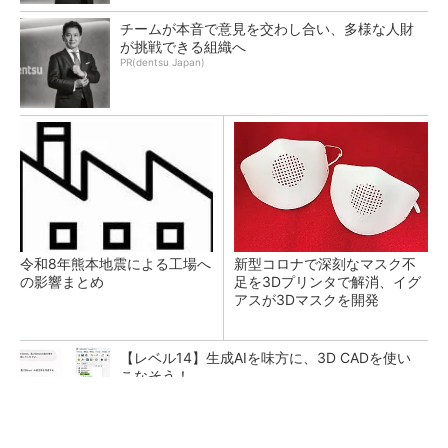
チームが本音で意見を交わし合い、多様な人財
が挑戦できる組織へ
PR(dentsu Japan)
令和8年熊本地震による工場へ
新型コロナで深刻なマスク不
の影響まとめ
足を3Dプリンタで解消、イグ
アスが3Dマスクを開発
【レベル14】生成AIを味方に、3D CADを使い
こなそう！