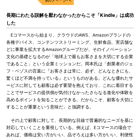
長期にわたる誤解を厭わなかったからこそ「Kindle」は成功
した
Eコマースから始まり、クラウドのAWS、Amazonブランドの
各種デバイス、コンテンツストリーミング、生鮮食品、実店舗な
どに事業を拡大するAmazonグループだが、そのイノベーション
文化の基礎となるのが「地球上で最もお客さまを大切にする企業
であること」という企業ミッションだ。岡本氏は「創業者のジェ
フ・ベゾスの言葉に『お客さまは常に、必ず、どんなときにも、
驚くほど不満を持っている』というものがある。どんな優れたサ
ービスに対しても顧客は必ず要望を抱えており、これに着目する
ことでサービスの提供側が気付けなかったさらなる進化や体験を
高めるポイントを知ることができる。だからこそ、顧客を大切に
することが重要という意味だ」と強調する。
その上で顧客に対して、長期的な目線で普遍的なニーズを基に
対応していくことを重視している。例えば、Eコマースの場合で
あれば、価格は安い方がいい、品ぞろえは多い方がいい、利便性