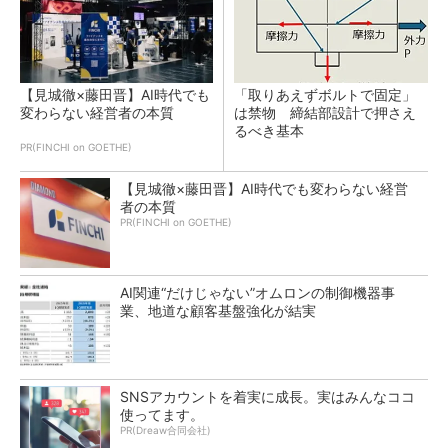
【見城徹×藤田晋】AI時代でも
「取りあえずボルトで固定」
変わらない経営者の本質
は禁物 締結部設計で押さえ
るべき基本
PR(FINCHI on GOETHE)
【見城徹×藤田晋】AI時代でも変わらない経営
者の本質
PR(FINCHI on GOETHE)
AI関連“だけじゃない”オムロンの制御機器事
業、地道な顧客基盤強化が結実
SNSアカウントを着実に成長。実はみんなココ
使ってます。
PR(Dreaw合同会社)