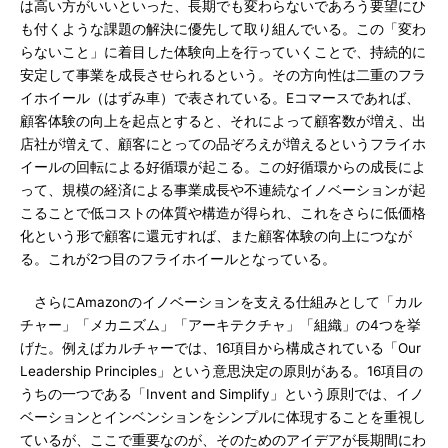
は高い方がいいといった、長期でも変わらないであろう要望にひ
も付くような課題の解決に優先して取り組んでいる。この「変わ
らないこと」に着目した体験向上を行っていくことで、持続的に
安定して事業を成長させられるという。その方向性は二重のフラ
イホイール（はずみ車）で表されている。Eコマースであれば、
顧客体験の向上を起点とすると、それによって顧客数が増え、出
店社が増えて、顧客にとっての品ぞろえが増えるというフライホ
イールの回転による好循環が起こる。この好循環からの成長によ
って、規模の経済による事業成長や不連続なイノベーションが起
こることで低コストの体質や構造が得られ、これをさらに低価格
化という形で顧客に還元すれば、また顧客体験の向上につなが
る。これが2つ目のフライホイールとなっている。
さらにAmazonのイノベーションを支える仕組みとして「カル
チャー」「メカニズム」「アーキテクチャ」「組織」の4つを挙
げた。例えばカルチャーでは、16項目から構成されている「Our
Leadership Principles」という意思決定の原則がある。16項目の
うちの一つである「Invent and Simplify」という原則では、イノ
ベーションとインベンションをシンプルに体現することを重視し
ているが、ここで重要なのが、そのためのアイデアが長期間にわ