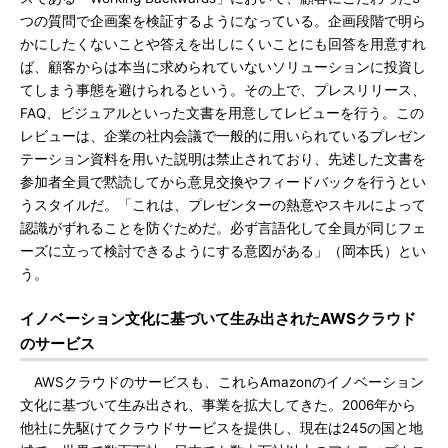
つの質問で企画案を検証するようになっている。企画段階で明ら
かにしたくないことや答えを出しにくいことにも回答を用意すれ
ば、顧客からは本当に求められていないソリューションに投資し
てしまう事態を避けられるという。その上で、プレスリリース、
FAQ、ビジュアルといった文書を用意してレビューを行う。この
レビューは、企業の社内会議で一般的に用いられているプレゼン
テーション資料を用いた説明は禁止されており、先述した文書を
参加者全員で黙読してから意見交換やフィードバックを行うとい
うスタイルだ。「これは、プレゼンターの熱意やスキルによって
認識がずれることを防ぐためだ。必ず言語化して全員が同じフェ
ーズに立って検討できるようにする意図がある」（岡本氏）とい
う。
イノベーション文化に基づいて生み出されたAWSクラウド
のサービス
AWSクラウドのサービスも、これらAmazonのイノベーション
文化に基づいて生み出され、事業を拡大してきた。2006年から
他社に先駆けてクラウドサービスを提供し、現在は245の国と地