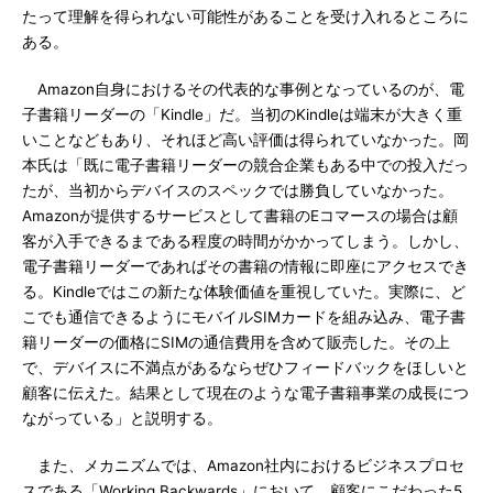
たって理解を得られない可能性があることを受け入れるところに
ある。
Amazon自身におけるその代表的な事例となっているのが、電
子書籍リーダーの「Kindle」だ。当初のKindleは端末が大きく重
いことなどもあり、それほど高い評価は得られていなかった。岡
本氏は「既に電子書籍リーダーの競合企業もある中での投入だっ
たが、当初からデバイスのスペックでは勝負していなかった。
Amazonが提供するサービスとして書籍のEコマースの場合は顧
客が入手できるまである程度の時間がかかってしまう。しかし、
電子書籍リーダーであればその書籍の情報に即座にアクセスでき
る。Kindleではこの新たな体験価値を重視していた。実際に、ど
こでも通信できるようにモバイルSIMカードを組み込み、電子書
籍リーダーの価格にSIMの通信費用を含めて販売した。その上
で、デバイスに不満点があるならぜひフィードバックをほしいと
顧客に伝えた。結果として現在のような電子書籍事業の成長につ
ながっている」と説明する。
また、メカニズムでは、Amazon社内におけるビジネスプロセ
スである「Working Backwards」において、顧客にこだわった5