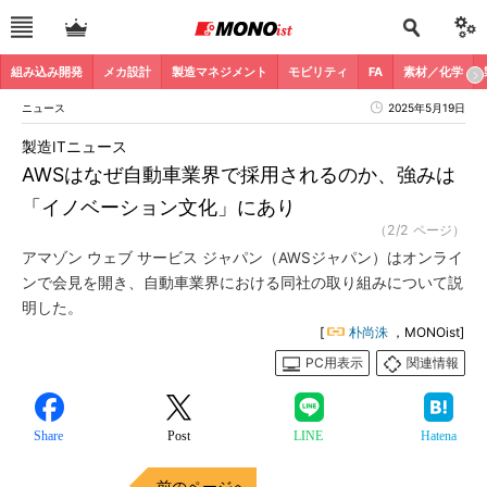
組み込み開発
メカ設計
製造マネジメント
モビリティ
FA
素材／化学
ニュース
2025年5月19日
製造ITニュース
AWSはなぜ自動車業界で採用されるのか、強みは
「イノベーション文化」にあり
（2/2 ページ）
アマゾン ウェブ サービス ジャパン（AWSジャパン）はオンライ
ンで会見を開き、自動車業界における同社の取り組みについて説
明した。
[
朴尚洙
，MONOist]
PC用表示
関連情報
Share
Post
LINE
Hatena
前のページへ