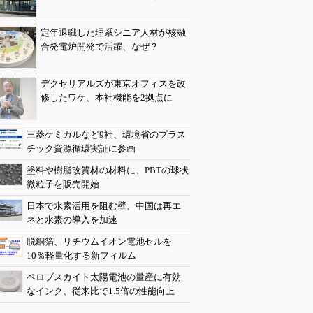
定年退職した理系シニア人材が核融
合発電炉開発で活躍、なぜ？
デクセリアルズが東京オフィスを改
修したワケ、本社機能を2拠点に
三菱ケミカルなど9社、環境省のプラス
チック資源循環実証に参画
塗料や樹脂改質材の材料に、PBTの球状
微粒子を販売開始
日本で水素活用を阻む壁、中国は再エ
ネと水素の導入を加速
脱銅箔、リチウムイオン電池セルを
10％軽量化する新フィルム
ペロブスカイト太陽電池の量産に有効
なインク、従来比で1.5倍の性能向上