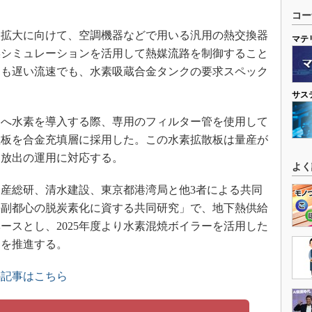
。
コー
拡大に向けて、空調機器などで用いる汎用の熱交換器
マテ
媒シミュレーションを活用して熱媒流路を制御すること
りも遅い流速でも、水素吸蔵合金タンクの要求スペック
サス
へ水素を導入する際、専用のフィルター管を使用して
散板を合金充填層に採用した。この水素拡散板は量産が
、放出の運用に対応する。
よく
産総研、清水建設、東京都港湾局と他3者による共同
海副都心の脱炭素化に資する共同研究」で、地下熱供給
ースとし、2025年度より水素混焼ボイラーを活用した
トを推進する。
の記事はこちら