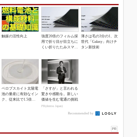
触媒の活性向上
強度20倍のフィルム採
薄さは毛の3分の1、次
用で折り目が目立ちに
世代「Galaxy」向けチ
くい折りたたみスマホ
タン新技術
の新技術
ペロブスカイト太陽電
「さすが」と言われる
池の量産に有効なイン
驚きや感動を。新しい
ク、従来比で1.5倍の
価値を生む電通の挑戦
性能向上
PR(dentsu Japan)
Recommended by
PR