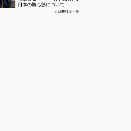
日本の勝ち筋について
≫
編集後記一覧