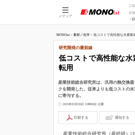
工
産
メディア
脱
つながる技術
AI×技術
MONOist
>
素材／化学
>
低コストで高性能な水素吸蔵
つながる工場
AI×設備
つながるサービ
Physical
研究開発の最前線
低コストで高性能な水
転用
産業技術総合研究所は、汎用の熱交換器
クを開発した。従来よりも低コストの水
に寄与する。
2025年03月28日 11時00分 公開
印刷する
通知する
産業技術総合研究所（産総研）は2