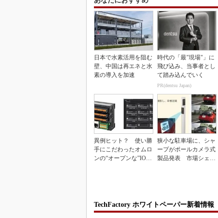
あなたにおすすめ
日本で水素活用を阻む
時代の「最"現場"」に
壁、中国は再エネと水
飛び込み、当事者とし
素の導入を加速
て踏み込んでいく
PR(dentsu Japan)
異例ヒット？ 使い勝
狭小な駐車場に、シャ
手にこだわったオムロ
ープがポールカメラ式
ンの“オープンな”IO-L
製品発表 市場シェア
inkマスター
10％目指す
TechFactory ホワイトペーパー新着情報