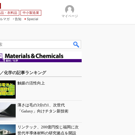
薬品・衣料品
中小製造業
マイページ
ルマガ
告知
Special
／化学の記事ランキング
触媒の活性向上
薄さは毛の3分の1、次世代
「Galaxy」向けチタン新技術
リンテック、200億円投じ福岡に次
世代半導体材料の研究拠点を開設