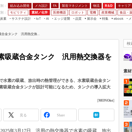
程別：
組み込み開発
メカ設計
製造マネジメント
物流
R＆D
キャリア
FA
業別：
モビリティ
素材／化学
医療機器
ロボット
電機
産業機械
食品・
炭素
サステナ設計
エッジ逆襲
品質
展示会
特集
メ
IoT
AI
ebook
伝承
組み込み開発
CEATEC
読者調査まとめ
編集後記
合金タンク 汎用熱交換...
JIMTOF
保全
メカ設計
つながるクルマ
組込み/エッジ コンピューティング
ス
 AI
製造マネジメント
5G
展＆IoT/5Gソリューション展
VR／AR
FA
素吸蔵合金タンク 汎用熱交換器を
IIFES
モビリティ
フィールドサービス
国際ロボット展
素材／化学
FPGA
素材
ジャパンモビリティショー
組み込み画像技術
で水素の吸蔵、放出時の熱管理ができる、水素吸蔵合金タン
TECHNO-FRONTIER
素吸蔵合金タンクが設計可能になるため、タンクの導入拡大
組み込みモデリング
人テク展
Windows Embedded
[
MONOist
]
スマート工場EXPO
車載ソフト開発
EdgeTech+
見る
Share
ISO26262
日本ものづくりワールド
無償設計ツール
AUTOMOTIVE WORLD
025年3月17日、汎用の熱交換器で水素の吸蔵、放出