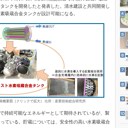
3Dプリンタ
産業オープンネット展
金タンクを開発したと発表した。清水建設と共同開発し
デジタルツインとCAE
水素吸蔵合金タンクが設計可能になる。
S＆OP
インダストリー4.0
イノベーション
製造業ビッグデータ
メイドインジャパン
植物工場
知財マネジメント
海外生産
グローバル設計・開発
制御セキュリティ
発概要図［クリックで拡大］ 出所：産業技術総合研究所
新型コロナへの対応
で持続可能なエネルギーとして期待されているが、製
なっている。貯蔵については、安全性の高い水素吸蔵合