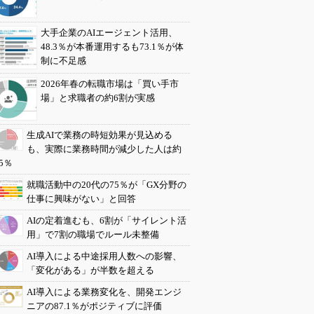
大手企業のAIエージェント活用、
48.3％が本番運用するも73.1％が体
制に不足感
2026年春の転職市場は「買い手市
場」と求職者の約6割が実感
生成AIで業務の時短効果が見込める
も、実際に業務時間が減少した人は約
5％
就職活動中の20代の75％が「GX分野の
仕事に興味がない」と回答
AIの定着進むも、6割が「サイレント活
用」で7割の職場でルール未整備
AI導入による中途採用人数への影響、
「変化がある」が半数を超える
AI導入による業務変化を、開発エンジ
ニアの87.1％がポジティブに評価