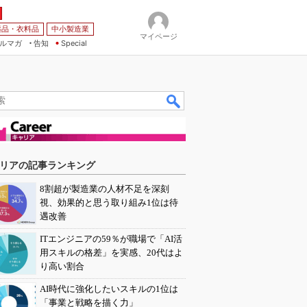
薬品・衣料品
中小製造業
マイページ
ルマガ
告知
Special
リアの記事ランキング
8割超が製造業の人材不足を深刻
視、効果的と思う取り組み1位は待
遇改善
ITエンジニアの59％が職場で「AI活
用スキルの格差」を実感、20代はよ
り高い割合
AI時代に強化したいスキルの1位は
「事業と戦略を描く力」