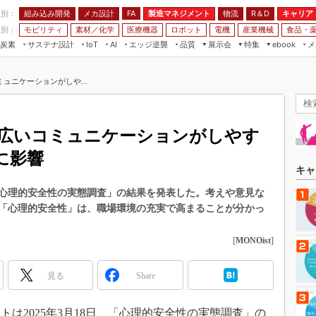
程別：
組み込み開発
メカ設計
製造マネジメント
物流
R＆D
キャリア
FA
業別：
モビリティ
素材／化学
医療機器
ロボット
電機
産業機械
食品・
炭素
サステナ設計
エッジ逆襲
品質
展示会
特集
メ
IoT
AI
ebook
伝承
組み込み開発
CEATEC
読者調査まとめ
編集後記
ュニケーションがしや...
JIMTOF
保全
メカ設計
つながるクルマ
組込み/エッジ コンピューティング
ス
 AI
製造マネジメント
5G
展＆IoT/5Gソリューション展
VR／AR
FA
広いコミュニケーションがしやす
IIFES
モビリティ
フィールドサービス
に影響
国際ロボット展
素材／化学
FPGA
キャ
ジャパンモビリティショー
組み込み画像技術
心理的安全性の実態調査」の結果を発表した。考えや意見な
TECHNO-FRONTIER
「心理的安全性」は、職場環境の充実で高まることが分かっ
組み込みモデリング
人テク展
Windows Embedded
[
MONOist
]
スマート工場EXPO
車載ソフト開発
EdgeTech+
見る
Share
ISO26262
日本ものづくりワールド
無償設計ツール
AUTOMOTIVE WORLD
は2025年3月18日、「心理的安全性の実態調査」の