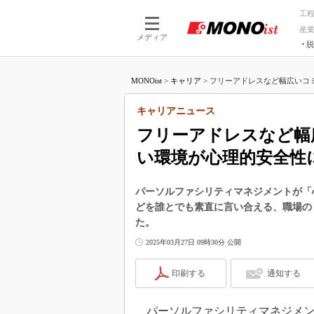
工
産
メディア
脱
つながる技術
AI×技術
MONOist
>
キャリア
>
フリーアドレスなど幅広いコミ
つながる工場
AI×設備
つながるサービ
Physical
キャリアニュース
フリーアドレスなど幅
い環境が心理的安全性
パーソルファシリティマネジメントが「
どを誰とでも素直に言い合える、職場の
た。
2025年03月27日 09時30分 公開
印刷する
通知する
パーソルファシリティマネジメント