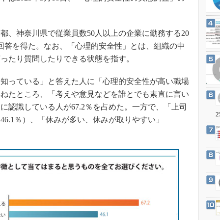
3Dプリンタ
産業オープンネット展
デジタルツインとCAE
、神奈川県で従業員数50人以上の企業に勤務する20
S＆OP
有効回答を得た。なお、「心理的安全性」とは、組織の中
インダストリー4.0
言ったり質問したりできる状態を指す。
イノベーション
製造業ビッグデータ
知っている」と答えた人に「心理的安全性が高い職場
尋ねたところ、「考えや意見などを誰とでも素直に言い
メイドインジャパン
に認識している人が67.2％を占めた。一方で、「上司
植物工場
2
46.1％）、「休みが多い、休みが取りやすい」
知財マネジメント
海外生産
グローバル設計・開発
制御セキュリティ
新型コロナへの対応