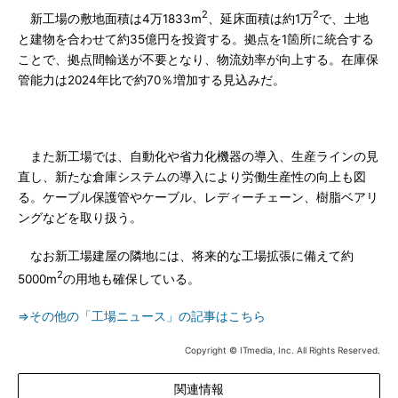
2
2
新工場の敷地面積は4万1833m
、延床面積は約1万
で、土地
と建物を合わせて約35億円を投資する。拠点を1箇所に統合する
ことで、拠点間輸送が不要となり、物流効率が向上する。在庫保
管能力は2024年比で約70％増加する見込みだ。
また新工場では、自動化や省力化機器の導入、生産ラインの見
直し、新たな倉庫システムの導入により労働生産性の向上も図
る。ケーブル保護管やケーブル、レディーチェーン、樹脂ベアリ
ングなどを取り扱う。
なお新工場建屋の隣地には、将来的な工場拡張に備えて約
2
5000m
の用地も確保している。
⇒その他の「工場ニュース」の記事はこちら
Copyright © ITmedia, Inc. All Rights Reserved.
関連情報