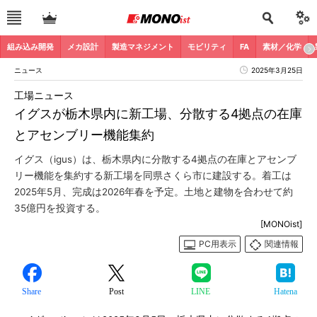
組み込み開発
メカ設計
製造マネジメント
モビリティ
FA
素材／化学
ニュース
2025年3月25日
工場ニュース
イグスが栃木県内に新工場、分散する4拠点の在庫
とアセンブリー機能集約
イグス（igus）は、栃木県内に分散する4拠点の在庫とアセンブ
リー機能を集約する新工場を同県さくら市に建設する。着工は
2025年5月、完成は2026年春を予定。土地と建物を合わせて約
35億円を投資する。
[MONOist]
PC用表示
関連情報
Share
Post
LINE
Hatena