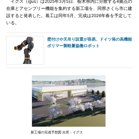
イグス（igus）は2025年3月5日、栃木県内に分散する4拠点の
在庫とアセンブリー機能を集約する新工場を、同県さくら市に建
設すると発表した。着工は同年5月、完成は2026年春を予定して
いる。
壁付けや天吊り設置が容易、ドイツ発の高機能
ポリマー製軽量協働ロボット
新工場の完成予想図 出所：イグス