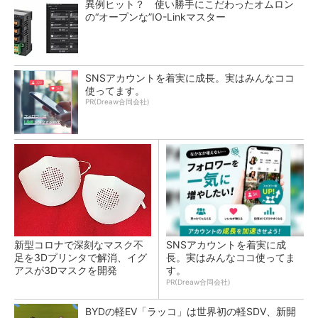
異例ヒット？ 使い勝手にこだわったオムロン
の“オープンな”IO-Linkマスター
SNSアカウントを着実に成長。実はみんなココ
使ってます。
PR(Dreaw合同会社)
新型コロナで深刻なマスク不
SNSアカウントを着実に成
足を3Dプリンタで解消、イグ
長。実はみんなココ使ってま
アスが3Dマスクを開発
す。
PR(Dreaw合同会社)
BYDの軽EV「ラッコ」は世界初の軽SDV、新開