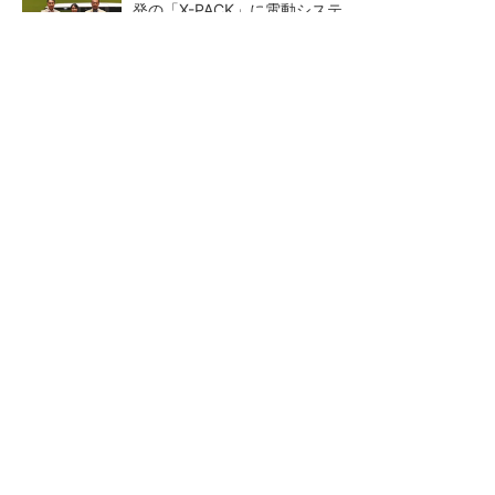
発の「X-PACK」に電動システ...
ペロブスカイト太陽電池の量産に有効なイン
ク、従来比で1.5倍の性能向上
【レベル14】生成AIを味方に、3D CADを使い
こなそう！
狭小な駐車場に、シャープが
【レベル4】図面の穴寸法の表