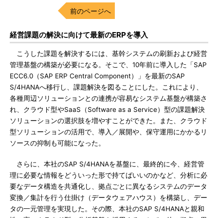
前のページへ
経営課題の解決に向けて最新のERPを導入
こうした課題を解決するには、基幹システムの刷新および経営
管理基盤の構築が必要になる。そこで、10年前に導入した「SAP
ECC6.0（SAP ERP Central Component）」を最新のSAP
S/4HANAへ移行し、課題解決を図ることにした。これにより、
各種周辺ソリューションとの連携が容易なシステム基盤が構築さ
れ、クラウド型やSaaS（Software as a Service）型の課題解決
ソリューションの選択肢を増やすことができた。また、クラウド
型ソリューションの活用で、導入／展開や、保守運用にかかるリ
ソースの抑制も可能になった。
さらに、本社のSAP S/4HANAを基盤に、最終的に今、経営管
理に必要な情報をどういった形で持てばいいのかなど、分析に必
要なデータ構造を共通化し、拠点ごとに異なるシステムのデータ
変換／集計を行う仕掛け（データウェアハウス）を構築し、デー
タの一元管理を実現した。その際、本社のSAP S/4HANAと親和