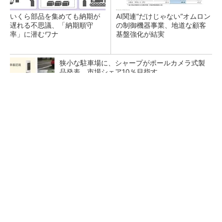
いくら部品を集めても納期が
AI関連“だけじゃない”オムロン
遅れる不思議、「納期順守
の制御機器事業、地道な顧客
率」に潜むワナ
基盤強化が結実
狭小な駐車場に、シャープがポールカメラ式製
品発表 市場シェア10％目指す
SNSアカウントを着実に成長。実はみんなココ
使ってます。
PR(Dreaw合同会社)
なぜ熊本に半導体産業が集まるのか――地震で
工場稼働停止相次ぐ