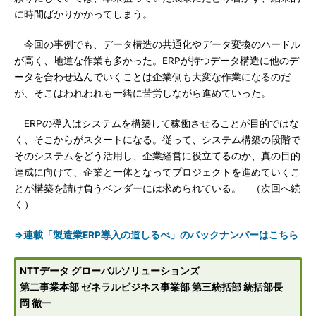
に時間ばかりかかってしまう。
今回の事例でも、データ構造の共通化やデータ変換のハードル
が高く、地道な作業も多かった。ERPが持つデータ構造に他のデ
ータを合わせ込んでいくことは企業側も大変な作業になるのだ
が、そこはわれわれも一緒に苦労しながら進めていった。
ERPの導入はシステムを構築して稼働させることが目的ではな
く、そこからがスタートになる。従って、システム構築の段階で
そのシステムをどう活用し、企業経営に役立てるのか、真の目的
達成に向けて、企業と一体となってプロジェクトを進めていくこ
とが構築を請け負うベンダーには求められている。 （次回へ続
く）
⇒連載「製造業ERP導入の道しるべ」のバックナンバーはこちら
NTTデータ グローバルソリューションズ
第二事業本部 ゼネラルビジネス事業部 第三統括部 統括部長
岡 徹一