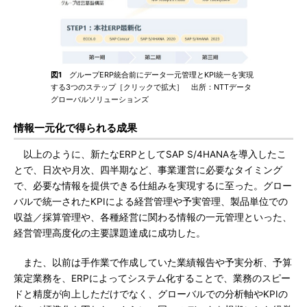
図1
グループERP統合前にデータ一元管理とKPI統一を実現
する3つのステップ［クリックで拡大］ 出所：NTTデータ
グローバルソリューションズ
情報一元化で得られる成果
以上のように、新たなERPとしてSAP S/4HANAを導入したこ
とで、日次や月次、四半期など、事業運営に必要なタイミング
で、必要な情報を提供できる仕組みを実現するに至った。グロー
バルで統一されたKPIによる経営管理や予実管理、製品単位での
収益／採算管理や、各種経営に関わる情報の一元管理といった、
経営管理高度化の主要課題達成に成功した。
また、以前は手作業で作成していた業績報告や予実分析、予算
策定業務を、ERPによってシステム化することで、業務のスピー
ドと精度が向上しただけでなく、グローバルでの分析軸やKPIの