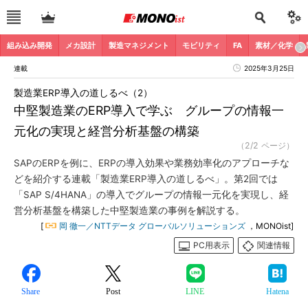
組み込み開発
メカ設計
製造マネジメント
モビリティ
FA
素材／化学
連載
2025年3月25日
製造業ERP導入の道しるべ（2）
中堅製造業のERP導入で学ぶ グループの情報一
元化の実現と経営分析基盤の構築
（2/2 ページ）
SAPのERPを例に、ERPの導入効果や業務効率化のアプローチな
どを紹介する連載「製造業ERP導入の道しるべ」。第2回では
「SAP S/4HANA」の導入でグループの情報一元化を実現し、経
営分析基盤を構築した中堅製造業の事例を解説する。
[
岡 徹一／NTTデータ グローバルソリューションズ
，MONOist]
PC用表示
関連情報
Share
Post
LINE
Hatena