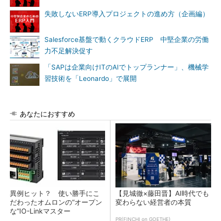
失敗しないERP導入プロジェクトの進め方（企画編）
Salesforce基盤で動くクラウドERP 中堅企業の労働
力不足解決促す
「SAPは企業向けITのAIでトップランナー」、機械学
習技術を「Leonardo」で展開
あなたにおすすめ
異例ヒット？ 使い勝手にこ
【見城徹×藤田晋】AI時代でも
だわったオムロンの“オープン
変わらない経営者の本質
な”IO-Linkマスター
PR(FINCHI on GOETHE)