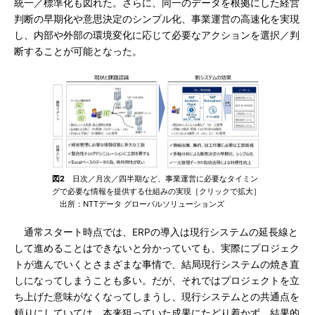
統一／標準化も図れた。さらに、同一のデータを根拠にした経営
判断の早期化や意思決定のシンプル化、事業運営の高速化を実現
し、内部や外部の環境変化に応じて必要なアクションを選択／判
断することが可能となった。
図2
日次／月次／四半期など、事業運営に必要なタイミン
グで必要な情報を提供する仕組みの実現［クリックで拡大］
出所：NTTデータ グローバルソリューションズ
通常スタート時点では、ERPの導入は現行システムの延長線と
して進めることはできないと分かっていても、実際にプロジェク
トが進んでいくとさまざまな事情で、結局現行システムの焼き直
しになってしまうことも多い。だが、それではプロジェクトを立
ち上げた意味がなくなってしまうし、現行システムとの共通点を
頼りにしていては、本来狙っていた成果にたどり着かず、結果的