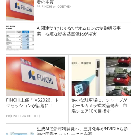
者の本質
PR(FINCHI on GOETHE)
AI関連“だけじゃない”オムロンの制御機器事
業、地道な顧客基盤強化が結実
FINCHI主催「IVS2026」トー
狭小な駐車場に、シャープが
クセッションが話題に！
ポールカメラ式製品発表 市
場シェア10％目指す
PR(FINCHI on GOETHE)
生成AIで新材料開発へ、三井化学がNVIDIAら参
加の国際ネットワークに参画