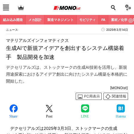
組み込み開発
メカ設計
製造マネジメント
モビリティ
FA
素材／化学
ニュース
2025年3月14日
マテリアルズインフォマティクス
生成AIで新規アイデアを創出するシステム構築着
手 製品開発を加速
デクセリアルズは、ストックマークの生成AI技術を活用し、新規
用途探索におけるアイデア創出に向けたシステム構築を本格的に
開始した。
[MONOist]
PC用表示
関連情報
Share
Post
LINE
Hatena
デクセリアルズは2025年3月3日、ストックマークの生成