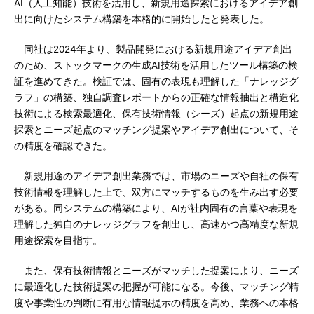
AI（人工知能）技術を活用し、新規用途探索におけるアイデア創
出に向けたシステム構築を本格的に開始したと発表した。
同社は2024年より、製品開発における新規用途アイデア創出
のため、ストックマークの生成AI技術を活用したツール構築の検
証を進めてきた。検証では、固有の表現も理解した「ナレッジグ
ラフ」の構築、独自調査レポートからの正確な情報抽出と構造化
技術による検索最適化、保有技術情報（シーズ）起点の新規用途
探索とニーズ起点のマッチング提案やアイデア創出について、そ
の精度を確認できた。
新規用途のアイデア創出業務では、市場のニーズや自社の保有
技術情報を理解した上で、双方にマッチするものを生み出す必要
がある。同システムの構築により、AIが社内固有の言葉や表現を
理解した独自のナレッジグラフを創出し、高速かつ高精度な新規
用途探索を目指す。
また、保有技術情報とニーズがマッチした提案により、ニーズ
に最適化した技術提案の把握が可能になる。今後、マッチング精
度や事業性の判断に有用な情報提示の精度を高め、業務への本格