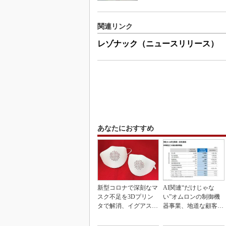
関連リンク
レゾナック（ニュースリリース）
あなたにおすすめ
新型コロナで深刻なマ
AI関連“だけじゃな
スク不足を3Dプリン
い”オムロンの制御機
タで解消、イグアスが
器事業、地道な顧客基
3Dマスクを開発
盤強化が結実