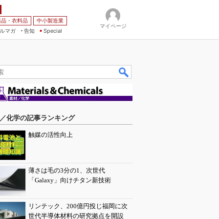
薬品・衣料品
中小製造業
マイページ
ルマガ
告知
Special
／化学の記事ランキング
触媒の活性向上
薄さは毛の3分の1、次世代
「Galaxy」向けチタン新技術
リンテック、200億円投じ福岡に次
世代半導体材料の研究拠点を開設