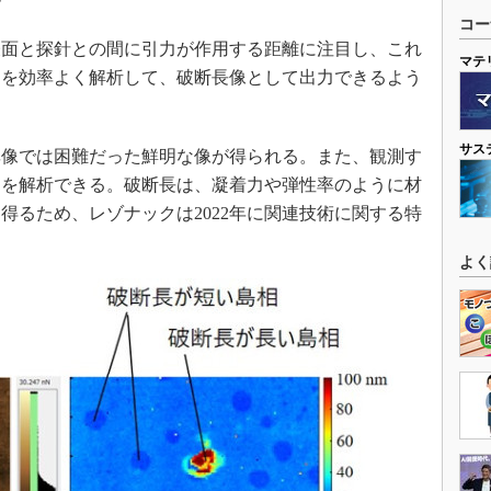
ク
コー
面と探針との間に引力が作用する距離に注目し、これ
マテ
タを効率よく解析して、破断長像として出力できるよう
サス
像では困難だった鮮明な像が得られる。また、観測す
」を解析できる。破断長は、凝着力や弾性率のように材
得るため、レゾナックは2022年に関連技術に関する特
よく