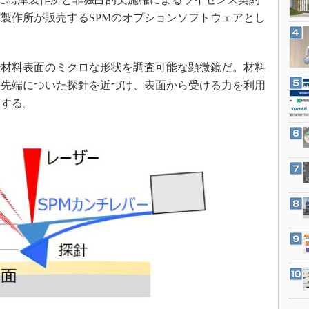
3Dプリンタ
産業オープンネット展
製作所が販売するSPMのオプションソフトウェアとし
デジタルツインとCAE
S＆OP
で材料表面のミクロな形状を調査可能な顕微鏡だ。材料
インダストリー4.0
の先端についた探針を近づけ、表面から受ける力を利用
イノベーション
力する。
製造業ビッグデータ
メイドインジャパン
植物工場
知財マネジメント
海外生産
グローバル設計・開発
制御セキュリティ
新型コロナへの対応