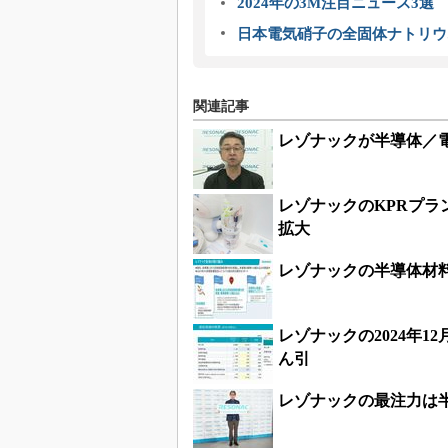
2024年の3M注目ニュース3
日本電気硝子の全固体ナトリウ
関連記事
レゾナックが半導体／
レゾナックのKPRプ
拡大
レゾナックの半導体材
レゾナックの2024年
ん引
レゾナックの最注力は