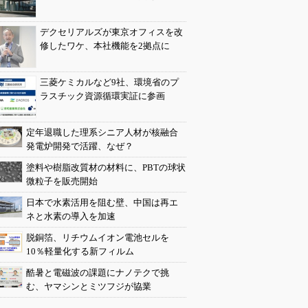
デクセリアルズが東京オフィスを改
修したワケ、本社機能を2拠点に
三菱ケミカルなど9社、環境省のプ
ラスチック資源循環実証に参画
定年退職した理系シニア人材が核融合
発電炉開発で活躍、なぜ？
塗料や樹脂改質材の材料に、PBTの球状
微粒子を販売開始
日本で水素活用を阻む壁、中国は再エ
ネと水素の導入を加速
脱銅箔、リチウムイオン電池セルを
10％軽量化する新フィルム
酷暑と電磁波の課題にナノテクで挑
む、ヤマシンとミツフジが協業