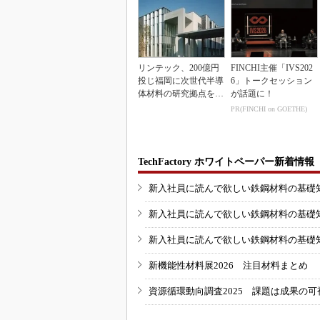
リンテック、200億円
FINCHI主催「IVS202
投じ福岡に次世代半導
6」トークセッション
体材料の研究拠点を開
が話題に！
設
PR(FINCHI on GOETHE)
TechFactory ホワイトペーパー新着情報
新入社員に読んで欲しい鉄鋼材料の基礎知識
新入社員に読んで欲しい鉄鋼材料の基礎知識
新入社員に読んで欲しい鉄鋼材料の基礎知識
新機能性材料展2026 注目材料まとめ
資源循環動向調査2025 課題は成果の