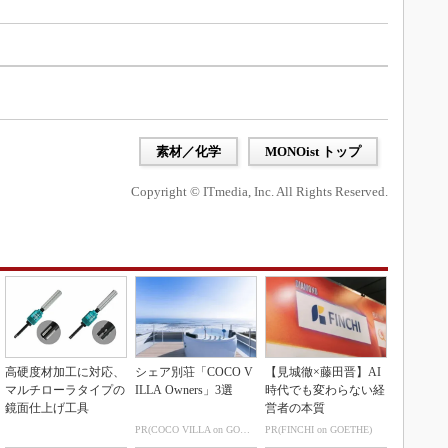
素材／化学
MONOist トップ
Copyright © ITmedia, Inc. All Rights Reserved.
高硬度材加工に対応、
シェア別荘「COCO V
【見城徹×藤田晋】AI
マルチローラタイプの
ILLA Owners」3選
時代でも変わらない経
鏡面仕上げ工具
営者の本質
PR(COCO VILLA on GOETHE)
PR(FINCHI on GOETHE)