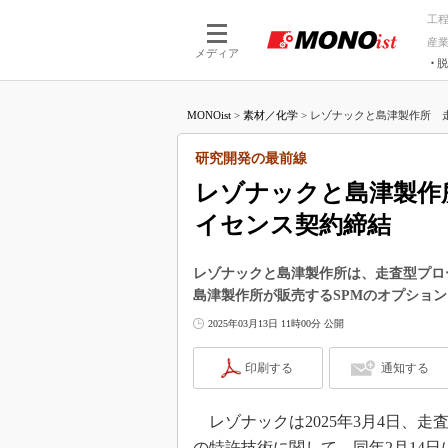
工
産
メディア
脱
つながる技術
AI×技術
MONOist
>
素材／化学
>
レゾナックと島津製作所 走
つながる工場
AI×設備
つながるサービ
Physical
研究開発の最前線
レゾナックと島津製作
イセンス契約締結
レゾナックと島津製作所は、走査型プロ
島津製作所が販売するSPMのオプショ
2025年03月13日 11時00分 公開
印刷する
通知する
レゾナックは2025年3月4日、走査型プロー
の特許技術に関して、同年2月14