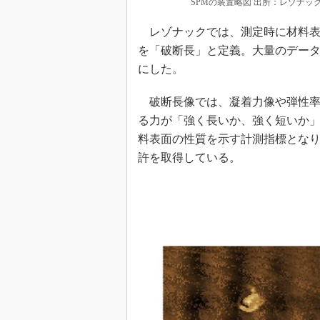
SPMの装置略図 出所：レゾナッ
レゾナックでは、測定時に材料表
を「破断長」と定義。大量のデー
にした。
破断長像では、凝着力像や弾性率
る力が「強く長いか、強く短いか
料表面の性質を示す計測指標となり
許を取得している。