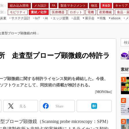
程別：
組み込み開発
メカ設計
製造マネジメント
物流
R＆D
キャリア
FA
業別：
モビリティ
素材／化学
医療機器
ロボット
電機
産業機械
食品・
炭素
サステナ設計
エッジ逆襲
品質
展示会
特集
メ
IoT
AI
ebook
伝承
組み込み開発
CEATEC
読者調査まとめ
編集後記
査型プローブ顕微鏡の特...
JIMTOF
保全
メカ設計
つながるクルマ
組込み/エッジ コンピューティング
ス
 AI
製造マネジメント
5G
展＆IoT/5Gソリューション展
VR／AR
FA
所 走査型プローブ顕微鏡の特許ラ
IIFES
モビリティ
フィールドサービス
国際ロボット展
素材／化学
FPGA
素材
ジャパンモビリティショー
組み込み画像技術
ーブ顕微鏡に関する特許ライセンス契約を締結した。今後、
TECHNO-FRONTIER
ンソフトウェアとして、同技術の搭載が検討される。
組み込みモデリング
人テク展
[
MONOist
]
Windows Embedded
スマート工場EXPO
車載ソフト開発
見る
Share
EdgeTech+
ISO26262
日本ものづくりワールド
ブ顕微鏡（Scanning probe microscopy：SPM）
無償設計ツール
AUTOMOTIVE WORLD
日に島津製作所と非独占的実施権によるライセンス契約