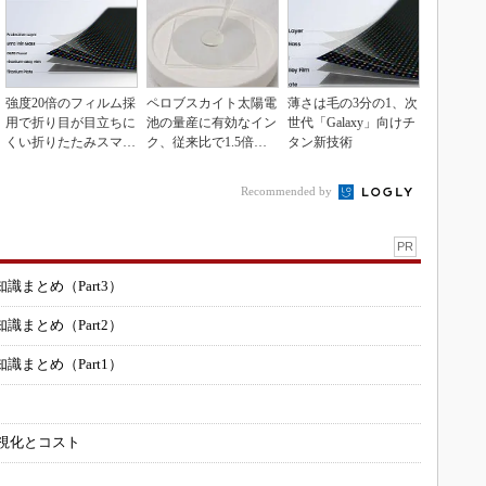
強度20倍のフィルム採
ペロブスカイト太陽電
薄さは毛の3分の1、次
用で折り目が目立ちに
池の量産に有効なイン
世代「Galaxy」向けチ
くい折りたたみスマホ
ク、従来比で1.5倍の
タン新技術
の新技術
性能向上
Recommended by
PR
まとめ（Part3）
まとめ（Part2）
まとめ（Part1）
可視化とコスト